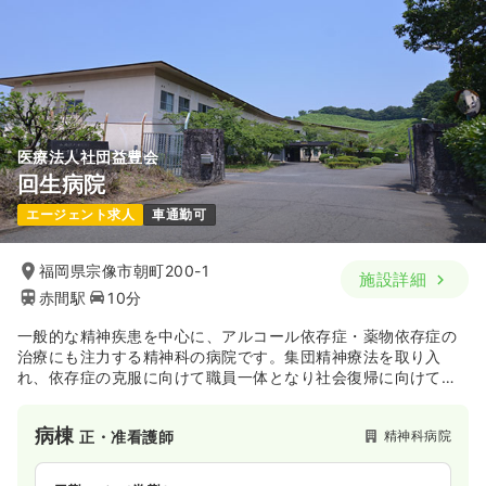
医療法人社団益豊会
回生病院
エージェント求人
車通勤可
福岡県宗像市朝町200-1
施設詳細
赤間駅
10分
一般的な精神疾患を中心に、アルコール依存症・薬物依存症の
治療にも注力する精神科の病院です。集団精神療法を取り入
れ、依存症の克服に向けて職員一体となり社会復帰に向けて支
援を行っております。
病棟
精神科病院
正・准看護師