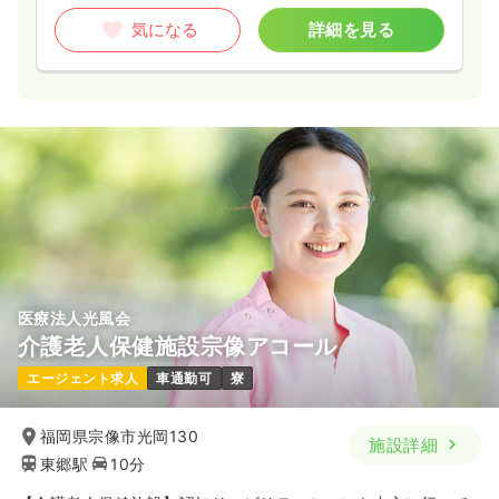
気になる
詳細を見る
医療法人光風会
介護老人保健施設宗像アコール
エージェント求人
車通勤可
寮
福岡県宗像市光岡130
施設詳細
東郷駅
10分