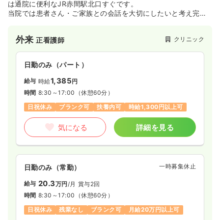
日祝休み
担当業務未経験可
ブランク可
新卒可
は通院に便利なJR赤間駅北口すぐです。
第二新卒可
月給22万円以上可
当院では患者さん・ご家族との会話を大切にしたいと考え完全
予約制をとらせていただいております。
気になる
詳細を見る
地域の皆さまにお気軽に相談していただけるよう、ささやかで
外来
クリニック
正看護師
もお役に立てるような施設づくりを目指しております。
日勤のみ（パート）
一時募集休止
日勤のみ（パート）
1,385
給与
時給
円
1,100〜1,200
給与
時給
円
時間
8:30～17:00
（休憩60分）
時間
8:30～17:00
日祝休み
ブランク可
扶養内可
時給1,300円以上可
日祝休み
担当業務未経験可
ブランク可
新卒可
第二新卒可
時給1,200円以上可
気になる
詳細を見る
気になる
詳細を見る
一時募集休止
日勤のみ（常勤）
訪問看護
精神科病院
正看護師
20.3
給与
万円
/月
賞与2回
時間
8:30～17:00
（休憩60分）
一時募集休止
日勤のみ（常勤）
日祝休み
残業なし
ブランク可
月給20万円以上可
22.9
給与
万円
/月
賞与57.6万円