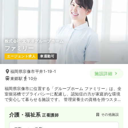
時間
8:30～19:30
気になる
詳細を見る
株式会社 太平洋グループホーム
ファミリー
エージェント求人
車通勤可
福岡県宗像市平井1-19-1
施設詳細
東郷駅
10分
福岡県宗像市に位置する「グループホーム ファミリー」は、全
室個浴槽でプライバシーに配慮し、認知症の方が家庭的な環境
で安心して暮らせる施設です。 管理栄養士の資格を持つスタッ
フを中心に献立を作成し、園芸やケーキ作り、地域催事への参
加など、日々の暮らしに楽しみと機能維持を取り入れた支援を
介護・福祉系
その他施設
正看護師
実践しています。 ご入居者の生活リズムに合わせた個別機能訓
練や、近隣への買い物といった1対1の外出支援も行っており、
利用者様の「その人らしさ」を大切にしたい方に最適な職場で