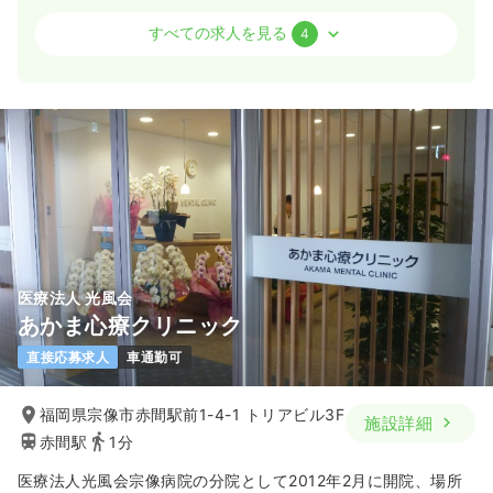
外来
精神科病院
正・准看護師
すべての求人を見る
4
一時募集休止
日勤のみ（常勤）
22.9
給与
万円〜
/月
賞与43.2万円〜
※一例
時間
8:30～17:00
（休憩60分）
日祝休み
担当業務未経験可
ブランク可
新卒可
第二新卒可
月給22万円以上可
気になる
詳細を見る
医療法人 光風会
あかま心療クリニック
介護・福祉系
精神科病院
正看護師
直接応募求人
車通勤可
一時募集休止
日勤のみ（常勤）
福岡県宗像市赤間駅前1-4-1 トリアビル3F
施設詳細
22.9
給与
万円〜
/月
賞与4.5ヶ月
赤間駅
1分
※一例
時間
8:30～17:00
医療法人光風会宗像病院の分院として2012年2月に開院、場所