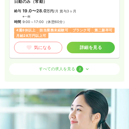
日勤のみ（常勤）
19.0〜28.0
給与
万円
/月
賞与3ヶ月
※一例
時間
9:00～17:00
（休憩60分）
4週8休以上
担当業務未経験可
ブランク可
第二新卒可
月給28万円以上可
気になる
詳細を見る
訪問看護
精神科病院
正看護師
すべての求人を見る
2
日勤のみ（常勤）
20.0
給与
万円〜
/月
賞与3ヶ月
※一例
時間
9:00～17:00
（休憩60分）
土日祝休み
月給20万円以上可
気になる
詳細を見る