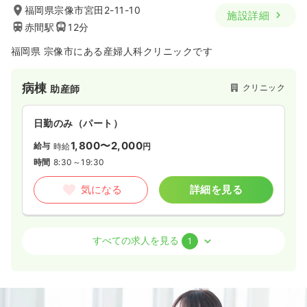
福岡県宗像市宮田2-11-10
施設詳細
赤間駅
12分
福岡県 宗像市にある産婦人科クリニックです
病棟
クリニック
助産師
日勤のみ（パート）
1,800〜2,000
給与
時給
円
時間
8:30～19:30
気になる
詳細を見る
病棟
クリニック
正・准看護師
すべての求人を見る
1
一時募集休止
日勤のみ（パート）
1,400
給与
時給
円