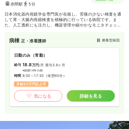
赤間駅
5分
日本消化器内視鏡学会専門医が在籍し、苦痛の少ない検査を通
して胃・大腸内視鏡検査を積極的に行っている病院です。ま
た、人工透析にも注力し、機器管理や細やかなモニタチェック
など、患者さまが安心して透析治療を受けることができるよう
な環境作り取り組んでおります。
病棟
療養型病院
正・准看護師
日勤のみ（常勤）
18.8
給与
万円
/月
賞与3.6ヶ月
※経験14年の例
時間
8:30～17:30
（休憩60分）
月給32万円以上可
気になる
詳細を見る