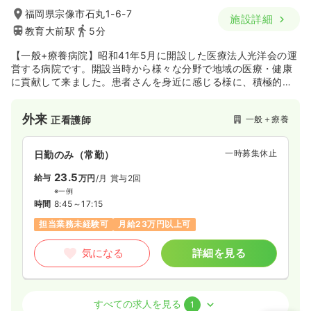
福岡県宗像市石丸1-6-7
施設詳細
教育大前駅
5分
【一般+療養病院】昭和41年5月に開設した医療法人光洋会の運
営する病院です。開設当時から様々な分野で地域の医療・健康
に貢献して来ました。患者さんを身近に感じる様に、積極的に
コミュニケーションを取り、信頼される病院へと成長してきま
した。、訪問看護、訪問リハビリ、通所リハビリ、グループホ
外来
一般＋療養
正看護師
ームなどの在宅診療を通して、持続可能な医療を目指していま
す。教育大前駅から徒歩5分と好アクセスな立地です。
一時募集休止
日勤のみ（常勤）
23.5
給与
万円
/月
賞与2回
※一例
時間
8:45～17:15
担当業務未経験可
月給23万円以上可
気になる
詳細を見る
介護・福祉系
一般＋療養
正看護師
すべての求人を見る
1