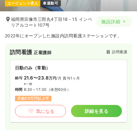
エージェント求人
車通勤可
福岡県宗像市三郎丸4丁目18－15 インペ
施設詳細
リアルコート107号
2022年にオープンした施設内訪問看護ステーションです。
訪問看護
訪問看護
正看護師
日勤のみ（常勤）
21.6〜23.8
給与
万円
/月
賞与1ヶ月
※一例
時間
8:30～17:30
（休憩60分）
月給23万円以上可
気になる
詳細を見る