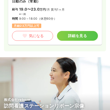
日勤のみ（常勤）
す。
19.0〜23.0
給与
万円
/月
賞与1ヶ月
※一例
時間
9:00～18:00
（休憩60分）
月給23万円以上可
気になる
詳細を見る
株式会社reborn
訪問看護ステーションリボーン宗像