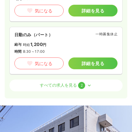
気になる
詳細を見る
一時募集休止
日勤のみ（パート）
1,200
給与
時給
円
時間
8:30～17:00
気になる
詳細を見る
外来
一般病院
正看護師
すべての求人を見る
2
一時募集休止
日勤のみ（常勤）
22.5〜30.1
給与
万円
/月
賞与4.5ヶ月
※一例
時間
8:30～17:00
日祝休み