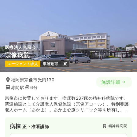
※一例
時間
8:00～16:30
4週8休以上
月給22万円以上可
気になる
詳細を見る
医療法人光風会
宗像病院
エージェント求人
車通勤可
寮
福岡県宗像市光岡130
施設詳細
赤間駅
6分
宗像市に位置しております、病床数237床の精神科病院です。
関連施設として介護老人保健施設（宗像アコール）、特別養護
老人ホーム（あかま）、あかま心療クリニック等を所有し、一
貫した精神医療で地域に貢献しております。
病棟
精神科病院
正・准看護師