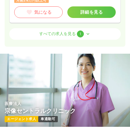
月給28万円以上可
気になる
詳細を見る
訪問看護
訪問看護
正看護師 / 管理職
すべての求人を見る
1
一時募集休止
日勤のみ（常勤）
40.0
給与
万円〜
/月
賞与2回
※一例
時間
9:00～18:00
（休憩60分）
土日休み
月給40万円以上可
気になる
詳細を見る
医療法人
宗像セントラルクリニック
エージェント求人
車通勤可