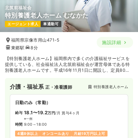
北筑前福祉会
特別養護老人ホーム むなかた
エージェント求人
車通勤可
福岡県宗像市用山471-5
施設詳細
東郷駅
8分
【特別養護老人ホーム】福岡県内で多くの介護福祉サービスを
提供している、社会福祉法人北筑前福祉会が運営母体である特
別養護老人ホームです。平成16年11月1日に開設し、定員80名
で市内の多くの方がご利用しています。豊かな自然の中に位置
しており、駅からも近いことからアクセスの良い施設です。
介護・福祉系
特別養護老人ホーム
正・准看護師
日勤のみ（常勤）
18.1〜19.2
給与
万円
/月
賞与4ヶ月
※一例
時間
9:00～18:00
4週8休以上
オンコールあり
月給19万円以上可