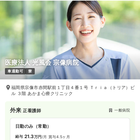
医療法人 光風会 宗像病院
車通勤可
寮
福岡県宗像市赤間駅前１丁目４番１号 Ｔｒｉａ（トリア）ビ
ル ３階 あかま心療クリニック
外来
一般病院
正看護師
日勤のみ（常勤）
21.3
給与
万円
/月
賞与4.5ヶ月