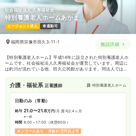
社会福祉法人 久寿福祉会
外来
精神科病院
正・准看護師
特別養護老人ホームあかま
エージェント求人
車通勤可
一時募集休止
日勤のみ（常勤）
20.0
給与
万円
/月
賞与3ヶ月
福岡県宗像市田久3-11-1
施設詳細
※経験24年の例
時間
9:00～17:00
（休憩60分）
【特別養護老人ホーム】平成14年に設立された特別養護老人ホ
日祝休み
月給20万円以上可
ームです。社会福祉法人久寿福祉会が運営しています。周辺に
は釣川が流れている他、田久公民館があります。同法人では特
気になる
詳細を見る
別養護老人ホームを中心にデイサービスや訪問介護ステーショ
ン、配食サービスなど多岐に渡って事業を行っております。
介護・福祉系
特別養護老人ホーム
正看護師
日勤のみ（常勤）
21.0〜21.8
給与
万円
/月
賞与2.4ヶ月
※一例
時間
8:00～17:00
（休憩60分）
オンコールあり
月給21万円以上可