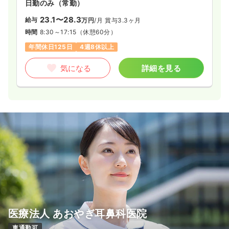
日勤のみ（常勤）
23.1〜28.3
給与
万円
/月
賞与3.3ヶ月
時間
8:30～17:15
（休憩60分）
年間休日125日
4週8休以上
気になる
詳細を見る
医療法人 あおやぎ耳鼻科医院
車通勤可