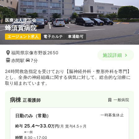
医療法人庄正会
蜂須賀病院
エージェント求人
電子カルテ
車通勤可
福岡県宗像市野坂2650
施設詳細
赤間駅
7分
24時間救急指定を受けており【脳神経外科・整形外科を専門】
とし、全身の神経組織に関する病気に対して、総合的な治療に
取り組まれています。
病棟
一般病院
正看護師
一時募集休止
日勤のみ（常勤）
25.4〜33.0
給与
万円
/月
賞与4.5ヶ月
※一例
時間
8:30～17:00