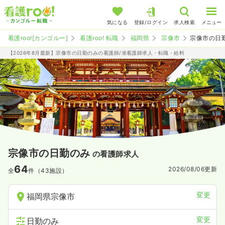
気になる
登録/ログイン
求人検索
メニュー
看護roo![カンゴルー]
看護roo! 転職
福岡県
宗像市
宗像市の日
【2026年8月最新】宗像市の日勤のみの看護師/准看護師求人・転職・給料
宗像市の日勤のみ
の看護師求人
64
2026/08/06
更新
全
件（43施設）
変更
福岡県宗像市
変更
日勤のみ