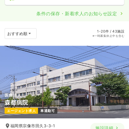
条件の保存・新着求人のお知らせ設定
1-20件 / 43施設
※一時募集休止中を含む
医療法人
森都病院
エージェント求人
車通勤可
福岡県宗像市田久3-3-1
施設詳細