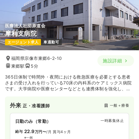
気になる
詳細を見る
医療法人社団原道会
オペ室(手術室)
一般病院
正看護師
摩利支病院
エージェント求人
車通勤可
一時募集休止
日勤のみ（常勤）
26.3
給与
万円
/月
賞与4.5ヶ月
福岡県宗像市東郷6-2-10
施設詳細
※経験5年の例
東郷駅
5分
時間
8:30～17:00
（休憩60分）
オンコールあり
365日体制で時間外・夜間における救急医療を必要とする患者
さまの受け入れを行っている70床の内科系のケアミックス病院
です。大学病院や医療センターなどとも連携体制を強化し、迅
気になる
詳細を見る
速に必要な医療を提供できるよう体制を整えております。
外来
一般＋療養
正・准看護師
一時募集休止
日勤のみ（常勤）
22.9
給与
万円〜
/月
賞与4ヶ月
※一例