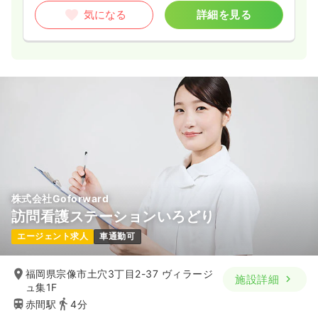
※経験15年の例
気になる
詳細を見る
時間
8:30～17:00
（休憩60分）
土日祝休み
担当業務未経験可
ブランク可
月給22万円以上可
気になる
詳細を見る
株式会社Goforward
訪問看護ステーションいろどり
エージェント求人
車通勤可
福岡県宗像市土穴3丁目2-37 ヴィラージ
施設詳細
ュ集1F
赤間駅
4分