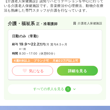
【介護老人保健施設】認知リハビリテーションを中心に行って
いる介護老人保健施設です。音楽療法や心理療法、動物介在療
法も熟練した専門スタッフが介護を行なっています。
介護・福祉系
介護老人保健施設
正・准看護師
日勤のみ（常勤）
19.9〜22.2
給与
万円
/月
賞与4.5ヶ月
※一例
時間
8:30～17:00
（休憩60分）
4週8休以上
ブランク可
月給22万円以上可
気になる
詳細を見る
介護・福祉系
デイケア・デイサービス
正・准看護師
すべての求人を見る
1
一時募集休止
日勤のみ（常勤）
19.9〜22.2
給与
万円
/月
賞与3.15ヶ月