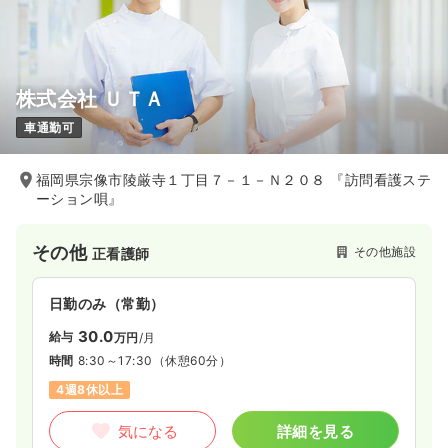
株式会社 ＵＴＡ
車通勤可
福岡県宗像市陵厳寺１丁目７－１－Ｎ２０８ 『訪問看護ステ
ーション唄』
その他
その他施設
正看護師
日勤のみ（常勤）
30.0
給与
万円
/月
時間
8:30～17:30
（休憩60分）
4週8休以上
気になる
詳細を見る