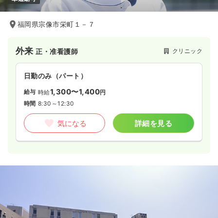
福岡県宗像市栄町１－７
外来
クリニック
正・准看護師
日勤のみ（パート）
1,300〜1,400
給与
時給
円
時間
8:30～12:30
気になる
詳細を見る