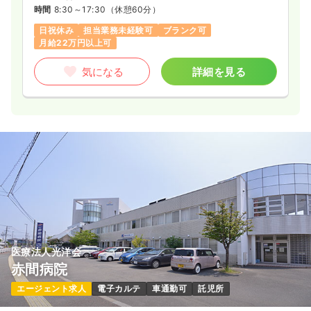
時間
8:30～17:30
（休憩60分）
日祝休み
担当業務未経験可
ブランク可
月給22万円以上可
気になる
詳細を見る
医療法人光洋会
赤間病院
エージェント求人
電子カルテ
車通勤可
託児所