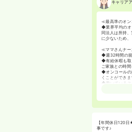
キャリア
≪最高準のオン
◆業界平均のオン
同法人は所持、
に少ないため、
≪ママさんナー
◆週32時間の
◆有給休暇も取
ご家族との時間
◆オンコールの
くことができま
◆働いているス
≪充実の教育体
◆訪問看護を選
問看護師に育て
◆入職後5日間
れ、今日は何が
を目指せます。
【年間休日120
事です♪