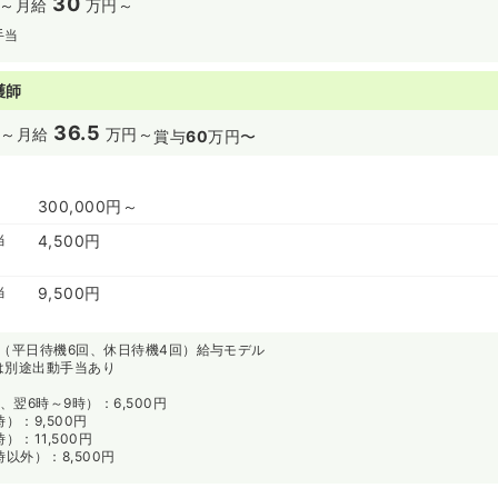
30
～
月給
万円～
手当
護師
36.5
～
月給
万円～
賞与
60
万円〜
300,000円～
当
4,500円
当
9,500円
回（平日待機6回、休日待機4回）給与モデル
は別途出動手当あり
、翌6時～9時）：6,500円
）：9,500円
）：11,500円
以外）：8,500円