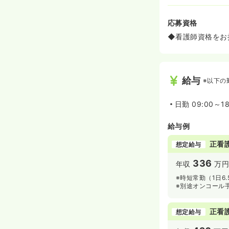
応募資格
◆看護師資格をお
給与
※以下の
日勤
09:00～1
給与例
正看
想定給与
336
年収
万円
※時短常勤（1日6
※別途オンコール
正看
想定給与