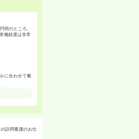
00円弱のところ、
実働頻度は非常
ルに合わせて働
ます！
し、一人前の訪
修計画が練ら
ステップアップ
心の訪問看護のお仕