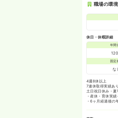
職場の環
休日・休暇詳細
年間
12
固定
な
4週8休以上
7連休取得実績あ
土日祝日休み・夏季
・産休・育休実績→
・6ヶ月経過後の