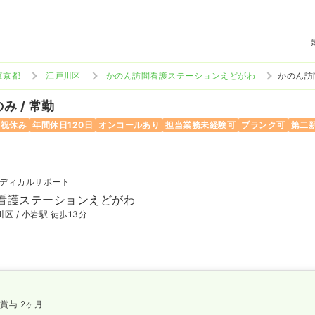
東京都
江戸川区
かのん訪問看護ステーションえどがわ
かのん訪
み / 常勤
日祝休み
年間休日120日
オンコールあり
担当業務未経験可
ブランク可
第二
ディカルサポート
看護ステーションえどがわ
区 / 小岩駅 徒歩13分
賞与 2ヶ月