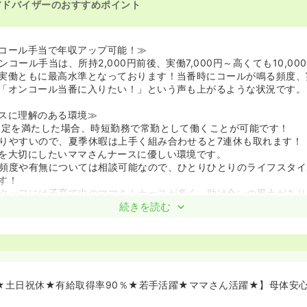
アドバイザーのおすすめポイント
コール手当で年収アップ可能！≫
コール手当は、所持2,000円前後、実働7,000円～高くても10,0
実働ともに最高水準となっております！当番時にコールが鳴る頻度、
「オンコール当番に入りたい！」という声も上がるような状況です。
スに理解のある環境≫
規定を満たした場合、時短勤務で常勤として働くことが可能です！
りやすいので、夏季休暇は上手く組み合わせると7連休も取れます！
を大切にしたいママさんナースに優しい環境です。
頻度や有無については相談可能なので、ひとりひとりのライフスタイ
す！
タッフには子育て中のママさんナースが多く、助け合いの風土があり
続きを読む
制≫
んで頂け、かつ双泉会に入職して頂いたからにはしっかりとフォロー
たい！というお考えのもと、教育体制がしっかりと整っています！
の座学研修や数ヶ月に渡る同行研修に加え、一人ひとりに合わせて研
できて何ができなかったか、デイリーで先輩ナースと振り返りをし、
日★土日祝休★有給取得率90％★若手活躍★ママさん活躍★】母体安