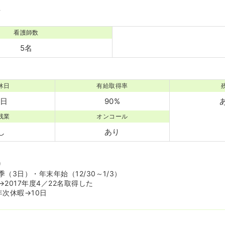
境
看護師数
5名
休日
有給取得率
0日
90%
残業
オンコール
し
あり
り
（3日）・年末年始（12/30～1/3）
2017年度4／22名取得した
年次休暇→10日