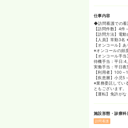
≪安心のバック
◆訪問看護だけ
かりしたバック
仕事内容
制が整っている
◆訪問看護での看
≪安定した母体
【訪問件数】4件～
◆同法人は20
【訪問方法】電動
ど、地域の希望
【人員】常勤3名 
た法人で、安心
【オンコール】あり
※オンコールの頻
【オンコール手当
待機手当：平日:4,
実働手当：平日夜間以
【利用者】100～1
【疾患層】小児5
※業務委託してい
ともございます。
【運転】免許がな
施設形態・診療科
訪問看護