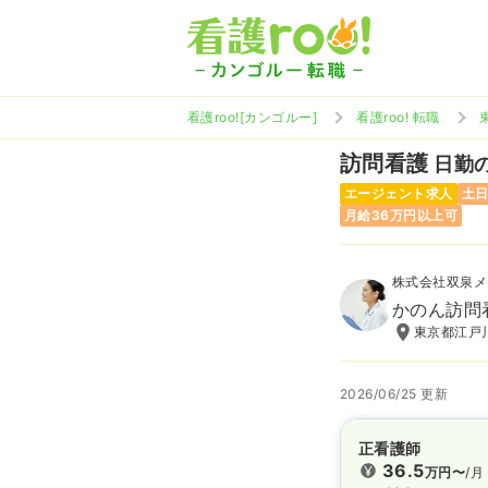
看護roo![カンゴルー]
看護roo! 転職
訪問看護
日勤の
エージェント求人
土
月給36万円以上可
株式会社双泉メ
かのん訪問
東京都江戸川
2026/06/25 更新
正看護師
36.5
万円〜
/月