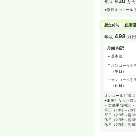
420
年収
万円
※別途オンコール
正看
想定給与
498
年収
万円
月給内訳
基本給
オンコール手
（平日）
オンコール手
（休日）
オンコール月10
※出動となった際
＜実働手当内訳＞
平日（18時～22時
平日（22時～翌6時
休日（22時～翌6時
休日（22時～翌6時