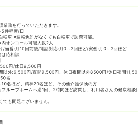
アップ体制≫
ではなく、法人が展開している訪問診療や外部の連携しているクリニ
アップ体制があります。もし訪問看護で急変があった場合にも、そう
ので安心して就業することができます！
護業務を行っていただきます。
≫
5件程度/日
07年に設立以来、訪問診療、訪問看護、訪問栄養、訪問リハ、居宅介
自転車 ※運転免許がなくても自転車で訪問可能。
に応えるべく多くの事業を展開しており、安定経営をしています。基
※内オンコール可能人数2人
してのびのび働くことができます！
/当番:月10回前後/電話対応:月0～2回ほど/実働:月0～2回ほど
度は応相談
】
500円/休日9,500円
外:6,500円/夜間9,500円、休日夜間以外8500円/休日夜間11,50
50名
～10名ほど、精神20名ほど、その他介護保険の方
るフループホームへ週1回、2時間ほど訪問し、利用者さんの健康相談
くても問題ございません。
目