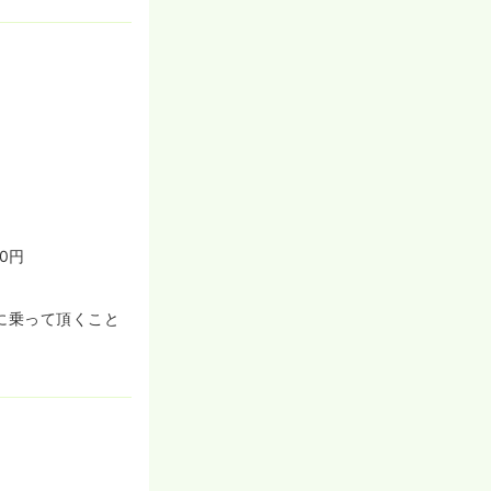
ックなど、しっ
したフォロー体
護支援事業所な
盤のしっかりし
0円
に乗って頂くこと