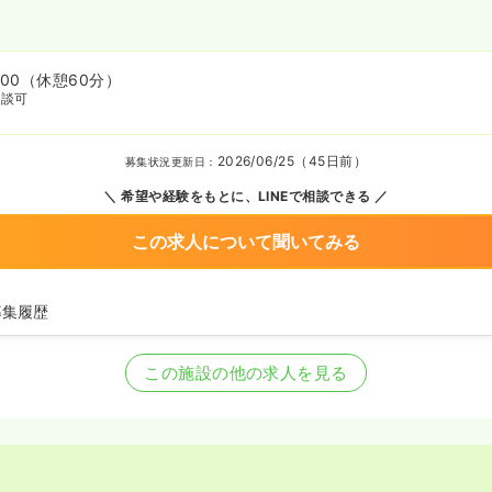
:00
（休憩60分）
相談可
2026/06/25（45日前）
募集状況更新日：
希望や経験をもとに、LINEで相談できる
この求人について聞いてみる
募集履歴
の募集を開始
師の募集を休止
この施設の他の求人を見る
師の募集を開始
師の募集を休止
師の募集を開始
師の募集を休止
師の募集を開始
師の募集を休止
師を募集中