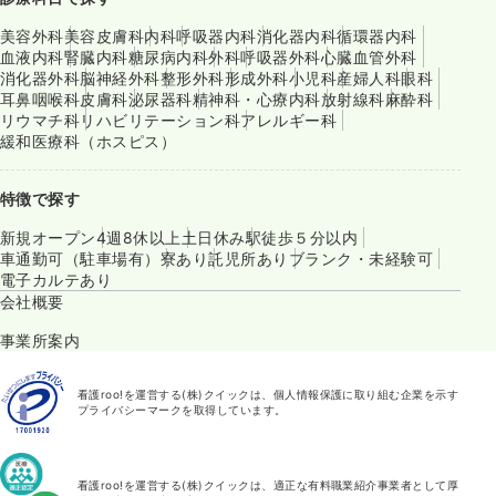
美容外科
美容皮膚科
内科
呼吸器内科
消化器内科
循環器内科
血液内科
腎臓内科
糖尿病内科
外科
呼吸器外科
心臓血管外科
消化器外科
脳神経外科
整形外科
形成外科
小児科
産婦人科
眼科
耳鼻咽喉科
皮膚科
泌尿器科
精神科・心療内科
放射線科
麻酔科
リウマチ科
リハビリテーション科
アレルギー科
緩和医療科（ホスピス）
特徴で探す
新規オープン
4週8休以上
土日休み
駅徒歩５分以内
車通勤可（駐車場有）
寮あり
託児所あり
ブランク・未経験可
電子カルテあり
会社概要
事業所案内
看護roo!を運営する(株)クイックは、個人情報保護に取り組む企業を示す
プライバシーマークを取得しています。
看護roo!を運営する(株)クイックは、適正な有料職業紹介事業者として厚