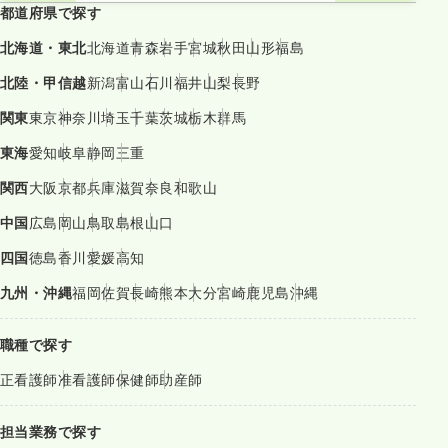
都道府県で探す
北海道・東北
北海道
青森
岩手
宮城
秋田
山形
福島
北陸・甲信越
新潟
富山
石川
福井
山梨
長野
関東
東京
神奈川
埼玉
千葉
茨城
栃木
群馬
東海
愛知
岐阜
静岡
三重
関西
大阪
京都
兵庫
滋賀
奈良
和歌山
中国
広島
岡山
鳥取
島根
山口
四国
徳島
香川
愛媛
高知
九州・沖縄
福岡
佐賀
長崎
熊本
大分
宮崎
鹿児島
沖縄
職種で探す
正看護師
准看護師
保健師
助産師
担当業務で探す