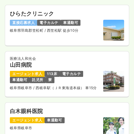
ひらたクリニック
直接応募求人
電子カルテ
車通勤可
岐阜県羽島郡笠松町
/ 西笠松駅 徒歩10分
医療法人和光会
山田病院
エージェント求人
113床
電子カルテ
車通勤可
託児所
寮
岐阜県岐阜市
/ 西岐阜駅（ＪＲ東海道本線） 車15分
白木眼科医院
エージェント求人
車通勤可
岐阜県岐阜市