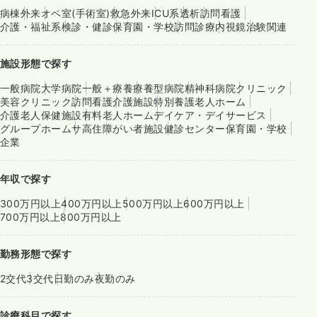
病棟
外来
オペ室(手術室)
救急外来
ICU系
透析
訪問看護
介護・福祉系
検診・健診
保育園・学校
訪問診療
内視鏡
治験関連
施設形態で探す
一般病院
大学病院
一般＋療養
療養型病院
精神科病院
クリニック
美容クリニック
訪問看護
介護施設
特別養護老人ホーム
介護老人保健施設
有料老人ホーム
デイケア・デイサービス
グループホーム
サ高住
障がい者施設
健診センター
保育園・学校
企業
年収で探す
300万円以上
400万円以上
500万円以上
600万円以上
700万円以上
800万円以上
勤務形態で探す
2交代
3交代
日勤のみ
夜勤のみ
診療科目で探す