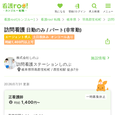
気になる
登録/ログイン
求人検索
メニュー
看護roo![カンゴルー]
看護roo! 転職
岐阜県
羽島郡笠松町
訪問
訪問看護
日勤のみ / パート(非常勤)
エージェント求人
土日祝休み
オンコールあり
時給1,400円以上可
株式会社しのぶ
施設情報
訪問看護ステーションしのぶ
岐阜県羽島郡笠松町 / 西笠松駅 徒歩7分
2026/07/31 更新
正看護師
一時募集休止
1,400
時給
円〜