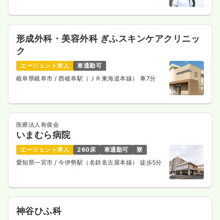
形成外科・美容外科 ぎふスキンケアクリニッ
ク
エージェント求人
車通勤可
岐阜県岐阜市
/ 西岐阜駅（ＪＲ東海道本線） 車7分
医療法人有俊会
いまむら病院
エージェント求人
260床
車通勤可
寮
愛知県一宮市
/ 今伊勢駅（名鉄名古屋本線） 徒歩5分
神谷ひふ科