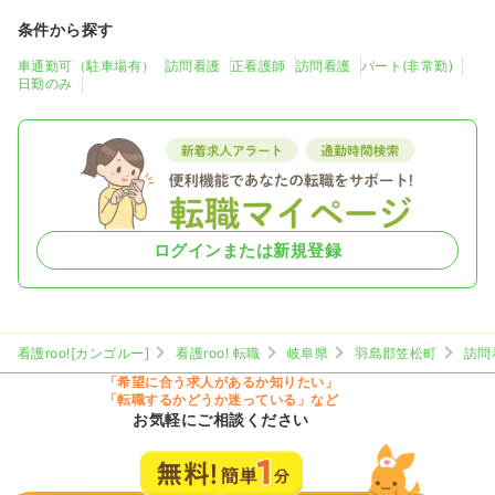
条件から探す
車通勤可（駐車場有）
訪問看護
正看護師
訪問看護
パート(非常勤)
日勤のみ
ログインまたは新規登録
看護roo![カンゴルー]
看護roo! 転職
岐阜県
羽島郡笠松町
訪問
「希望に合う求人があるか知りたい」
「転職するかどうか迷っている」など
お気軽にご相談ください