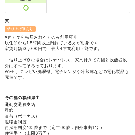
寮
借り上げ寮あり
※遠方から転居される方のみ利用可能
現住所から1.5時間以上離れている方が対象です
家賃月額30,000円で、最大4年間利用可能です。
・借り上げ寮の場合はレオパレス、家具付きで布団と炊飯器以
外はすべてそろっております。
Wi-Fi、テレビや洗濯機、電子レンジや冷蔵庫などの電化製品も
完備です。
その他の福利厚生
通勤交通費支給
昇給
賞与（ボーナス）
退職金制度
再雇用制度/65歳まで（定年60歳：例外事由1号 ）
住宅手当（上限3万円）