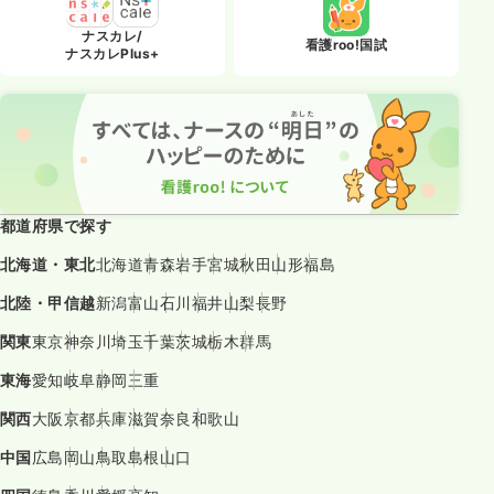
ナスカレ/
看護roo!国試
ナスカレPlus+
都道府県で探す
北海道・東北
北海道
青森
岩手
宮城
秋田
山形
福島
北陸・甲信越
新潟
富山
石川
福井
山梨
長野
関東
東京
神奈川
埼玉
千葉
茨城
栃木
群馬
東海
愛知
岐阜
静岡
三重
関西
大阪
京都
兵庫
滋賀
奈良
和歌山
中国
広島
岡山
鳥取
島根
山口