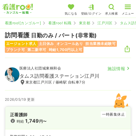
気になる
登録/ログイン
求人検索
メニュー
看護roo![カンゴルー]
看護roo! 転職
東京都
江戸川区
タムス訪
訪問看護
日勤のみ / パート(非常勤)
エージェント求人
土日休み
オンコールあり
担当業務未経験可
ブランク可
第二新卒可
時給1,700円以上可
医療法人社団城東桐和会
施設情報
タムス訪問看護ステーション江戸川
東京都江戸川区 / 篠崎駅 自転車7分
2026/05/19 更新
正看護師
一時募集休止
1,749
時給
円〜