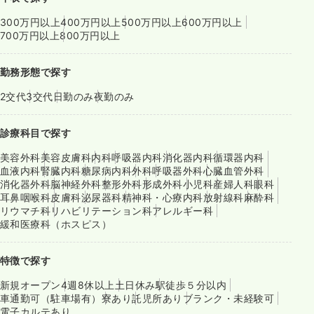
300万円以上
400万円以上
500万円以上
600万円以上
700万円以上
800万円以上
勤務形態で探す
2交代
3交代
日勤のみ
夜勤のみ
診療科目で探す
美容外科
美容皮膚科
内科
呼吸器内科
消化器内科
循環器内科
血液内科
腎臓内科
糖尿病内科
外科
呼吸器外科
心臓血管外科
消化器外科
脳神経外科
整形外科
形成外科
小児科
産婦人科
眼科
耳鼻咽喉科
皮膚科
泌尿器科
精神科・心療内科
放射線科
麻酔科
リウマチ科
リハビリテーション科
アレルギー科
緩和医療科（ホスピス）
特徴で探す
新規オープン
4週8休以上
土日休み
駅徒歩５分以内
車通勤可（駐車場有）
寮あり
託児所あり
ブランク・未経験可
電子カルテあり