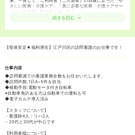
来、一貫して、ご利用者（ご入居者）の目線に立った「や
さしい医療・介護ケア」「真に必要な医療・介護ケアサー
ビス」の提供に取り組んでいます。
現在は、東京・埼玉・千葉エリアを中心に病院、クリニッ
続きを読む
ク、特別養護老人ホーム、有料老人ホーム、デイケア、グ
ループホーム、訪問看護、保育園など約80の施設を運営し
ています。
職員数はグループ全体で5,930名（パート社員含む）、う
ち外国人スタッフ260名活躍しております。
【母体安定★福利厚生】江戸川区の訪問看護のお仕事です！
≪オン・オフがしっかりできる職場です♪≫
未経験の方でも業務になれるよう、しっかりとした教育体
仕事内容
制を整えています。
◆訪問看護での看護業務全般をお任せいたします。
≪福利厚生がかなり整っています≫
◆訪問件数:1日4~5件を担当
住宅手当（上限3万円）、医療費補助制度、ハラスメント
◆移動手段:電動モータ付き自転車
相談窓口、Amazonビジネス割引など福利厚生が充実して
※自動車免許ある方は自動車での運転も可
おります。また、医療法人ならではの医療費補助制度があ
◆電子カルテ導入済み
りますグループ内の医療機関を受診した際の診療費を補助
（対象：職員本人と配偶者、お子様：100％）
【スタッフについて】
歯科、眼科、内科、小児科、整形外科など総合診療科で利
・看護師4人・リハ2人
用可能なため多くの職員が利用しています。
・20代と30代が中心です
※自費診療は対象外
【利用者様について】