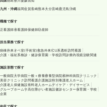
四国
徳島
香川
愛媛
高知
九州・沖縄
福岡
佐賀
長崎
熊本
大分
宮崎
鹿児島
沖縄
職種で探す
正看護師
准看護師
保健師
助産師
担当業務で探す
病棟
外来
オペ室(手術室)
救急外来
ICU系
透析
訪問看護
介護・福祉系
検診・健診
保育園・学校
訪問診療
内視鏡
治験関連
施設形態で探す
一般病院
大学病院
一般＋療養
療養型病院
精神科病院
クリニック
美容クリニック
訪問看護
介護施設
特別養護老人ホーム
介護老人保健施設
有料老人ホーム
デイケア・デイサービス
グループホーム
サ高住
障がい者施設
健診センター
保育園・学校
企業
年収で探す