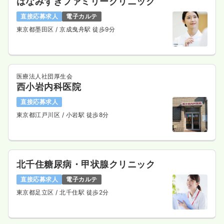
はなみずきファミリークリニック
直接応募求人
電子カルテ
東京都墨田区
/ 京成曳舟駅 徒歩9分
医療法人社団厚生会
西小岩内科医院
直接応募求人
東京都江戸川区
/ 小岩駅 徒歩8分
北千住糖尿病・甲状腺クリニック
直接応募求人
電子カルテ
東京都足立区
/ 北千住駅 徒歩2分