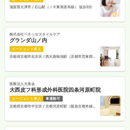
滋賀県大津市
/ 石山駅（ＪＲ東海道本線） 徒歩6分
株式会社ベネッセスタイルケア
グランダ山ノ内
エージェント求人
京都府京都市右京区
/ 西大路御池駅（京都市営東西
線） 徒歩9分
医療法人大美会
大西皮フ科形成外科医院四条河原町院
エージェント求人
車通勤可
京都府京都市中京区
/ 京都河原町駅（阪急京都本線）
徒歩1分