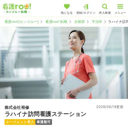
気になる
登録/ログイン
求人検索
メニュー
看護roo![カンゴルー]
看護roo! 転職
京都府
宇治市
ラハイナ訪
2026/06/18更新
株式会社裕修
ラハイナ訪問看護ステーション
エージェント求人
車通勤可