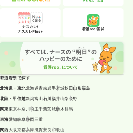
ナスカレ/
看護roo!国試
ナスカレPlus+
都道府県で探す
北海道・東北
北海道
青森
岩手
宮城
秋田
山形
福島
北陸・甲信越
新潟
富山
石川
福井
山梨
長野
関東
東京
神奈川
埼玉
千葉
茨城
栃木
群馬
東海
愛知
岐阜
静岡
三重
関西
大阪
京都
兵庫
滋賀
奈良
和歌山