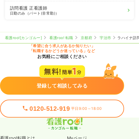
訪問看護
正看護師
日勤のみ（パート(非常勤)）
看護roo![カンゴルー]
看護roo! 転職
京都府
宇治市
ラハイナ訪
「希望に合う求人があるか知りたい」
「転職するかどうか迷っている」など
お気軽にご相談ください
登録して相談してみる
0120-512-919
平日9:00～18:00
看護roo!転職とは
Myページ