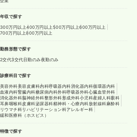
企業
年収で探す
300万円以上
400万円以上
500万円以上
600万円以上
700万円以上
800万円以上
勤務形態で探す
2交代
3交代
日勤のみ
夜勤のみ
診療科目で探す
美容外科
美容皮膚科
内科
呼吸器内科
消化器内科
循環器内科
血液内科
腎臓内科
糖尿病内科
外科
呼吸器外科
心臓血管外科
消化器外科
脳神経外科
整形外科
形成外科
小児科
産婦人科
眼科
耳鼻咽喉科
皮膚科
泌尿器科
精神科・心療内科
放射線科
麻酔科
リウマチ科
リハビリテーション科
アレルギー科
緩和医療科（ホスピス）
特徴で探す