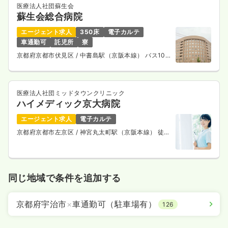
医療法人社団蘇生会
蘇生会総合病院
エージェント求人
350床
電子カルテ
車通勤可
託児所
寮
京都府京都市伏見区
/ 中書島駅（京阪本線） バス10
分
医療法人社団ミッドタウンクリニック
ハイメディック京大病院
エージェント求人
電子カルテ
京都府京都市左京区
/ 神宮丸太町駅（京阪本線） 徒歩
3分
同じ地域で条件を追加する
京都府宇治市
×
車通勤可（駐車場有）
126