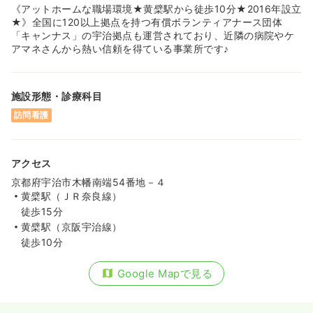
《アットホームな職場環境★黄檗駅から徒歩10分★2016年設立
★》全国に120以上拠点を持つ有償ボランティアナース団体
「キャンナス」の宇治拠点も運営されており、近隣の病院やケ
アマネさんから熱い信頼を得ている事業所です♪
施設形態・診療科目
訪問看護
アクセス
京都府宇治市木幡南端54番地－４
黄檗駅（ＪＲ奈良線）
徒歩15分
黄檗駅（京阪宇治線）
徒歩10分
Google Mapで見る