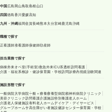
中国
広島
岡山
鳥取
島根
山口
四国
徳島
香川
愛媛
高知
九州・沖縄
福岡
佐賀
長崎
熊本
大分
宮崎
鹿児島
沖縄
職種で探す
正看護師
准看護師
保健師
助産師
担当業務で探す
病棟
外来
オペ室(手術室)
救急外来
ICU系
透析
訪問看護
介護・福祉系
検診・健診
保育園・学校
訪問診療
内視鏡
治験関連
施設形態で探す
一般病院
大学病院
一般＋療養
療養型病院
精神科病院
クリニック
美容クリニック
訪問看護
介護施設
特別養護老人ホーム
介護老人保健施設
有料老人ホーム
デイケア・デイサービス
グループホーム
サ高住
障がい者施設
健診センター
保育園・学校