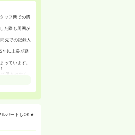
タッフ間での情
した際も周囲が
訪問先での記録入
5年以上長期勤
まっています。
！
って働きやすく
ブランクがある
に非常に力を入
フルパートもOK★
相談し合えるチ
経験の方も大歓