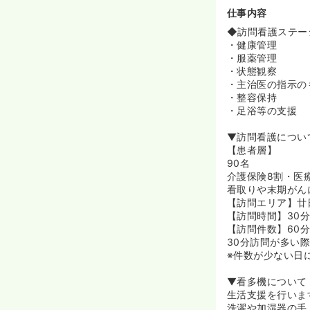
迎です♪
仕事内容
≪快適に業務に
◆訪問看護ステー
◆カフェが併設
・健康管理
ます。
・服薬管理
◆業務用のiP
・状態観察
ーズに行えます
・主治医の指示の
◆訪問看護では
・整容保持
います！看護師
・足浴等の支援
《今後成長して
▼訪問看護につい
◆訪問看護の基
【患者層】
◆訪問・通い・
90名
◆利用者さんと
介護保険8割・医
◆看多機では医
看取りや末期がん
◆病院は合わな
【訪問エリア】廿
◆リハスタッフ
【訪問時間】30分
ことが可能です
【訪問件数】60分
30分訪問が多い際
≪手当や福利厚
※件数が少ない日
◆福利厚生を充
社規定有）も拡
▼看多機について
◆賞与は年2回
生活支援を行いま
す。
洗濯や加湿器の手