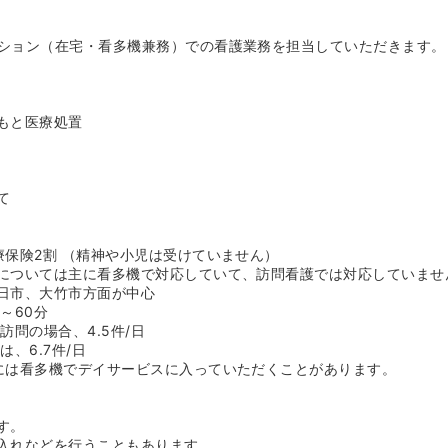
取り組める設備・環境が魅力です！≫
ション（在宅・看多機兼務）での看護業務を担当していただきます。
されたおしゃれなオフィスが職場となっており、毎日気持ちよく出勤
adや携帯電話、制服が一人ひとりに貸与されるため、訪問先での記録
。
もと医療処置
緊急性のないオンコールは原則お断りをしていて、利用者様への事前
さんの負担軽減に繋がっています。
いく在宅分野でのキャリアが築けます》
て
本から教われるので、新卒や訪問看護未経験の方もお気軽にご応募く
泊まりのパターンに携わることができ、在宅の経験を広く積むことが
の接点が多い分、関係構築もスムーズです♪
療保険2割 （精神や小児は受けていません）
療処置もあるため、看護技術がなくなる心配も不要です♪
については主に看多機で対応していて、訪問看護では対応していませ
かったけど、看護技術は落としたくないという方にもオススメ★
日市、大竹市方面が中心
・介護士・ケアマネとの関わりもあり、お互いアドバイスし合って幅
～60分
！
訪問の場合、4.5件/日
は、6.7件/日
生が充実しており長く働けます！≫
には看多機でデイサービスに入っていただくことがあります。
実させたいという法人の想いから、育児手当だけでなく月10,000円
充されました。
・計2.60ヶ月分の実績があり、日頃の頑張りがしっかりと収入に反
す。
入れなどを行うこともあります。