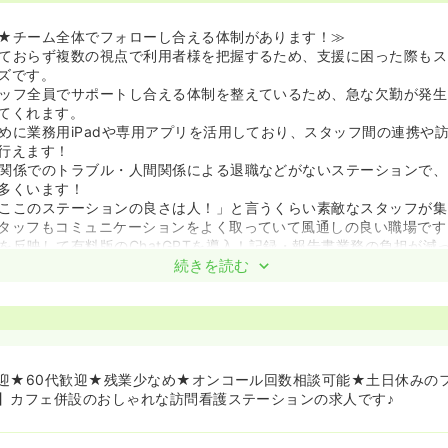
★チーム全体でフォローし合える体制があります！≫
ておらず複数の視点で利用者様を把握するため、支援に困った際もス
ズです。
ッフ全員でサポートし合える体制を整えているため、急な欠勤が発生
てくれます。
めに業務用iPadや専用アプリを活用しており、スタッフ間の連携や
行えます！
関係でのトラブル・人間関係による退職などがないステーションで、
多くいます！
ここのステーションの良さは人！」と言うくらい素敵なスタッフが集
タッフもコミュニケーションをよく取っていて風通しの良い職場です
を反映して有料版のChatGPTを導入！記録・報告書業務の負担が減
続きを読む
経験の方でも安心のサポート体制です！≫
行訪問システム」が用意されているため、訪問看護の経験がない方や
のもとで安心してスタートできます。
向上と地域作りのためにセミナーや勉強会を開催しており、人材育成
す。
迎★60代歓迎★残業少なめ★オンコール回数相談可能★土日休みの
ビリスタッフがチームとなって在宅支援を行うため、1人で悩まずに
】カフェ併設のおしゃれな訪問看護ステーションの求人です♪
力となっています。
ーの講師も務めていて、教育フォローが得意です！新卒や訪問看護未