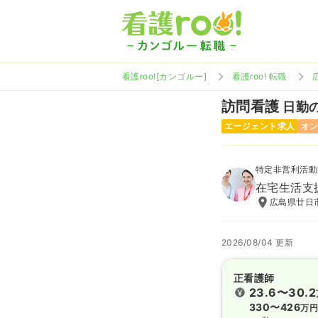
看護roo![カンゴルー]
看護roo! 転職
訪問看護
日勤の
エージェント求人
オ
特定非営利活動
在宅生活支援
広島県廿日市
2026/08/04 更新
正看護師
23.6〜30.2
330〜426
万