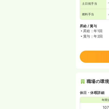
土日祝手当
燃料手当
昇給 / 賞与
昇給：年1回
賞与：年2回
職場の環
休日・休暇詳細
年間
10