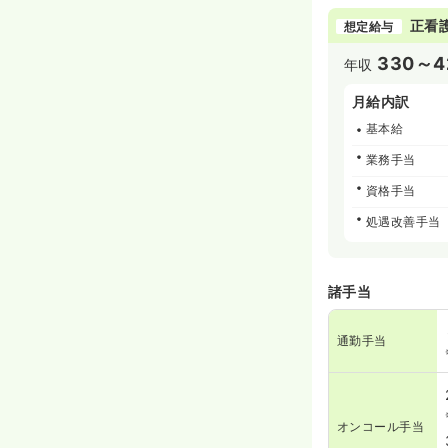
正看
想定給与
330～4
年収
月給内訳
基本給
業務手当
資格手当
処遇改善手当
諸手当
通勤手当
オンコール手当