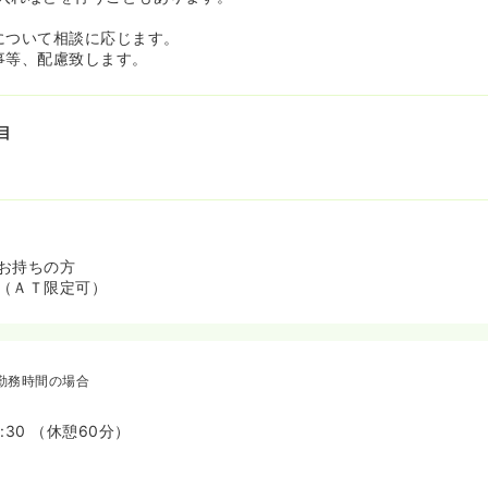
（1回1,000円）や待機手当（1回2,000円）など、各種手当もし
について相談に応じます。
事等、配慮致します。
働きやすい環境が整っています！≫
フは子育て中で、家庭理解がバッチリ♪
出勤（子連れ出勤）」が可能となっており、小さなお子様がいる方も
目
を導入しています。
園で預けられない」「子供が不登校で学校にいかない」そんなときで
運営するカフェや通所介護の事務スペースで事務職員含め空いている
！お絵かきやご飯のお世話をしてくれるなど、温かいアットホームな
も子供同伴・抱っこしながら参加が可能です！親が勉強する姿を子供
いただくことも可能です！
時間単位で取得可能なほか、お子様の学校行事や急な体調不良による
お持ちの方
です。
（ＡＴ限定可）
,000円、第2子に月10,000円が支給される手厚い育児手当があり、
ートしてくれます。
勤務時間の場合
7:30 （休憩60分）