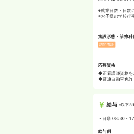
◆土日祝勤務手当
ます。
※就業日数・日数
※お子様の学校行
≪子育て世代が
◆9割のスタッ
◆「カンガルー
施設形態・診療科
ユニークな制度
◆「保育園が休
訪問看護
OK！同法人が
話をしています
◆勉強会や研修
応募資格
社会体験をして
◆有給休暇は1
◆正看護師資格を
が協力的な職場
◆普通自動車免許
◆第1子に月15
用を手厚くサポ
給与
※以下の
日勤
08:30～1
給与例