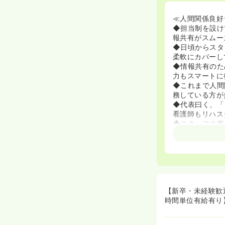
≪人間関係良好
◆担当制を設け
報共有がスムー
◆日頃からスタ
柔軟にカバーし
◆情報共有のた
力もスマートに
◆これまで人間
務している方が
◆代表曰く、「
看護師もリハス
◆スタッフの声
なっています！
≪訪問看護が未
◆入社後は「同
方も先輩の指導
◆現場のケアの
れている法人で
【新卒・未経験歓
◆看護師とリハ
時間単位有給有り
ームワークが魅
◆代表はセミナ