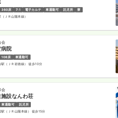
院
360床
7:1
電子カルテ
車通勤可
託児所
寮
井駅（ＪＲ山陽本線）
山会
だ病院
108床
車通勤可
明路駅（ＪＲ岩徳線） 徒歩10分
和会
健施設なんわ荘
車通勤可
託児所
岩国駅（ＪＲ山陽本線） 徒歩15分