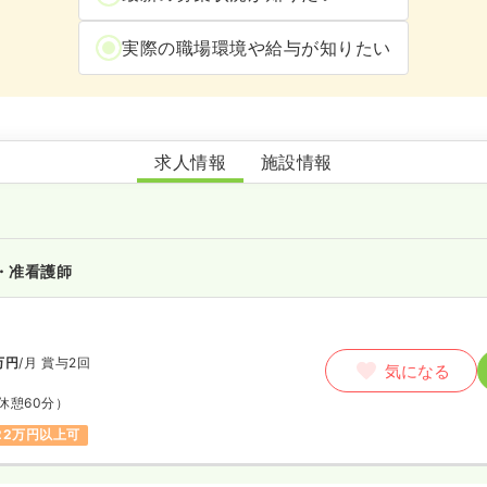
実際の職場環境や給与が知りたい
介護老人保健施設 みどり荘
求人情報
施設情報
・准看護師
万円
/月
賞与2回
気になる
休憩60分）
22万円以上可