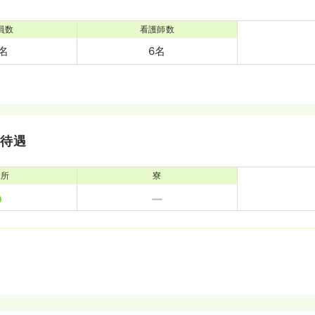
員数
看護師数
5名
6名
・待遇
児所
寮