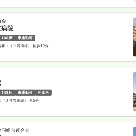
山会
だ病院
108床
車通勤可
明路駅（ＪＲ岩徳線） 徒歩10分
院
148床
車通勤可
託児所
珂駅（ＪＲ岩徳線） 車5分
協同組合連合会