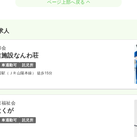
ページ上部へ戻る
求人
和会
健施設なんわ荘
車通勤可
託児所
岩国駅（ＪＲ山陽本線） 徒歩15分
森福祉会
設くが
車通勤可
託児所