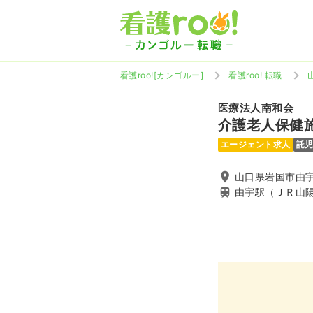
看護roo![カンゴルー]
看護roo! 転職
医療法人南和会
介護老人保健施
エージェント求人
託
山口県岩国市由
由宇駅（ＪＲ山