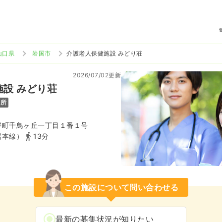
山口県
岩国市
介護老人保健施設 みどり荘
2026/07/02更新
設 みどり荘
児所
宇町千鳥ヶ丘一丁目１番１号
陽本線）
13分
この施設について問い合わせる
最新の募集状況が知りたい