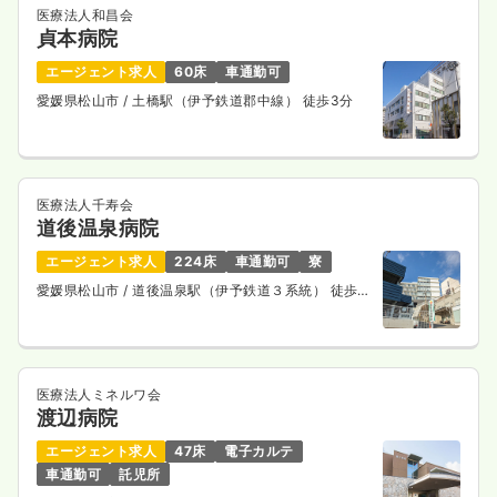
医療法人和昌会
貞本病院
エージェント求人
60床
車通勤可
愛媛県松山市
/ 土橋駅（伊予鉄道郡中線） 徒歩3分
医療法人千寿会
道後温泉病院
エージェント求人
224床
車通勤可
寮
愛媛県松山市
/ 道後温泉駅（伊予鉄道３系統） 徒歩12
分
医療法人ミネルワ会
渡辺病院
エージェント求人
47床
電子カルテ
車通勤可
託児所