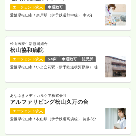
エージェント求人
車通勤可
愛媛県松山市
/ 余戸駅（伊予鉄道郡中線） 車9分
松山医療生活協同組合
松山協和病院
エージェント求人
54床
車通勤可
託児所
愛媛県松山市
/ いよ立花駅（伊予鉄道横河原線） 徒歩
2分
あなぶきメディカルケア株式会社
アルファリビング松山久万の台
エージェント求人
愛媛県松山市
/ 衣山駅（伊予鉄道高浜線） 徒歩8分