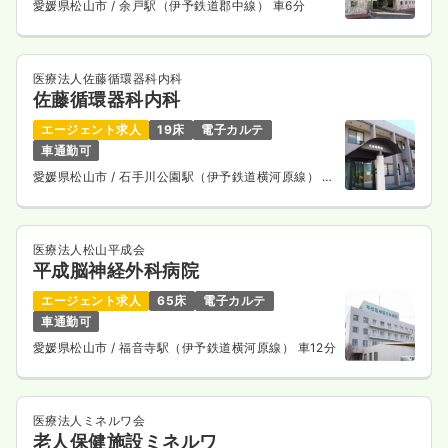
愛媛県松山市
/ 余戸駅（伊予鉄道郡中線） 車6分
医療法人佐藤循環器科内科
佐藤循環器科内科
エージェント求人
19床
電子カルテ
車通勤可
愛媛県松山市
/ 石手川公園駅（伊予鉄道横河原線） 徒
歩12分
医療法人松山平成会
平成脳神経外科病院
エージェント求人
65床
電子カルテ
車通勤可
愛媛県松山市
/ 福音寺駅（伊予鉄道横河原線） 車12分
医療法人ミネルワ会
老人保健施設ミネルワ