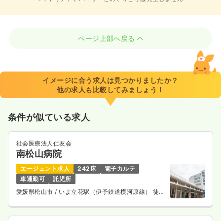
ページ上部へ戻る
イメージに合う求人は見つかりましたか？
他の求人も比較してみましょう！
条件が似ている求人
社会医療法人仁友会
南松山病院
エージェント求人
242床
電子カルテ
車通勤可
託児所
愛媛県松山市
/ いよ立花駅（伊予鉄道横河原線） 徒歩
7分