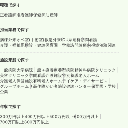
職種で探す
正看護師
准看護師
保健師
助産師
担当業務で探す
病棟
外来
オペ室(手術室)
救急外来
ICU系
透析
訪問看護
介護・福祉系
検診・健診
保育園・学校
訪問診療
内視鏡
治験関連
施設形態で探す
一般病院
大学病院
一般＋療養
療養型病院
精神科病院
クリニック
美容クリニック
訪問看護
介護施設
特別養護老人ホーム
介護老人保健施設
有料老人ホーム
デイケア・デイサービス
グループホーム
サ高住
障がい者施設
健診センター
保育園・学校
企業
年収で探す
300万円以上
400万円以上
500万円以上
600万円以上
700万円以上
800万円以上