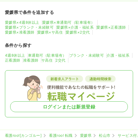
愛媛県で条件を追加する
愛媛県×4週8休以上
愛媛県×車通勤可（駐車場有）
愛媛県×ブランク・未経験可
愛媛県×介護・福祉系
愛媛県×正看護師
愛媛県×准看護師
愛媛県×サ高住
愛媛県×2交代
条件から探す
4週8休以上
車通勤可（駐車場有）
ブランク・未経験可
介護・福祉系
正看護師
准看護師
サ高住
2交代
ログインまたは新規登録
看護roo![カンゴルー]
看護roo! 転職
愛媛県
松山市
サービス付