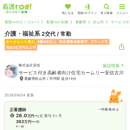
気になる
登録/ログイン
求人検索
メニュー
看護roo![カンゴルー]
看護roo! 転職
愛媛県
松山市
サービス付
介護・福祉系
2交代 / 常勤
エージェント求人
4週8休以上
担当業務未経験可
ブランク可
月給28万円以上可
株式会社安信
施設情報
サービス付き高齢者向け住宅カームリー安信古川
愛媛県松山市 / 市坪駅 徒歩14分
2026/08/04 更新
正看護師
一時募集休止
28.0
賞与 2ヶ月
万円〜
/月
392
万円〜
/年
※一例