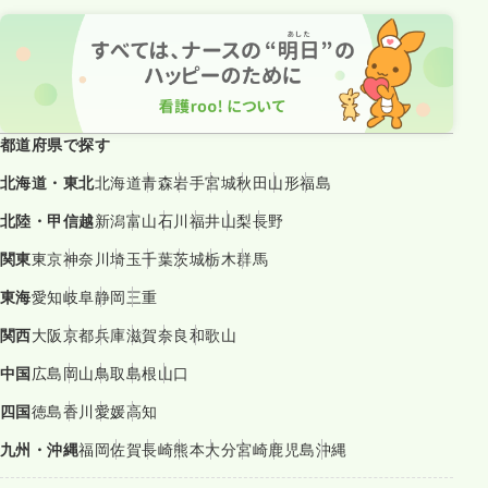
都道府県で探す
北海道・東北
北海道
青森
岩手
宮城
秋田
山形
福島
北陸・甲信越
新潟
富山
石川
福井
山梨
長野
関東
東京
神奈川
埼玉
千葉
茨城
栃木
群馬
東海
愛知
岐阜
静岡
三重
関西
大阪
京都
兵庫
滋賀
奈良
和歌山
中国
広島
岡山
鳥取
島根
山口
四国
徳島
香川
愛媛
高知
九州・沖縄
福岡
佐賀
長崎
熊本
大分
宮崎
鹿児島
沖縄