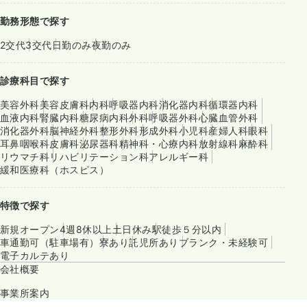
勤務形態で探す
2交代
3交代
日勤のみ
夜勤のみ
診療科目で探す
美容外科
美容皮膚科
内科
呼吸器内科
消化器内科
循環器内科
血液内科
腎臓内科
糖尿病内科
外科
呼吸器外科
心臓血管外科
消化器外科
脳神経外科
整形外科
形成外科
小児科
産婦人科
眼科
耳鼻咽喉科
皮膚科
泌尿器科
精神科・心療内科
放射線科
麻酔科
リウマチ科
リハビリテーション科
アレルギー科
緩和医療科（ホスピス）
特徴で探す
新規オープン
4週8休以上
土日休み
駅徒歩５分以内
車通勤可（駐車場有）
寮あり
託児所あり
ブランク・未経験可
電子カルテあり
会社概要
事業所案内