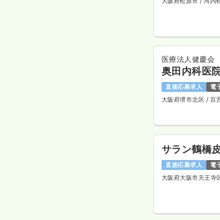
大阪府松原市
/ 河内
医療法人健慶会
奥田内科医
直接応募求人
電
大阪府堺市北区
/ 
サラン鶴橋
直接応募求人
電
大阪府大阪市天王寺