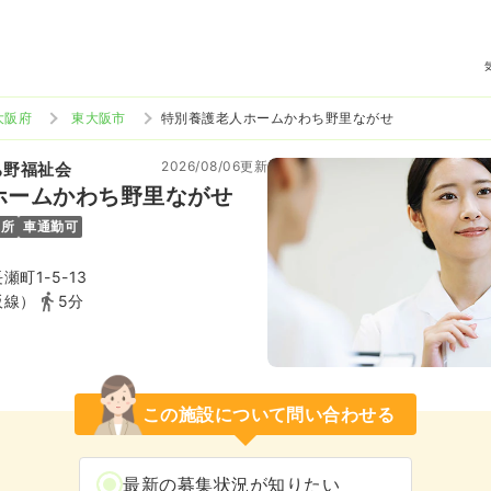
大阪府
東大阪市
特別養護老人ホームかわち野里ながせ
2026/08/06更新
ち野福祉会
ホームかわち野里ながせ
児所
車通勤可
町1-5-13
阪線）
5分
この施設について問い合わせる
最新の募集状況が知りたい