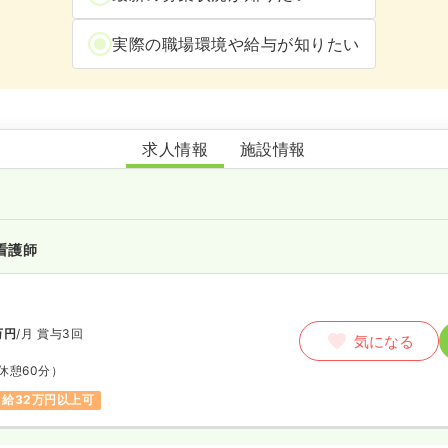
実際の職場環境や給与が知りたい
特別養護老人ホームかわち野里ながせ
求人情報
施設情報
看護師
万円
/月
賞与3回
気になる
休憩60分）
月給32万円以上可