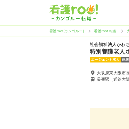
看護roo![カンゴルー]
看護roo! 転職
社会福祉法人かわ
特別養護老人
エージェント求人
託
大阪府東大阪市長瀬
長瀬駅（近鉄大