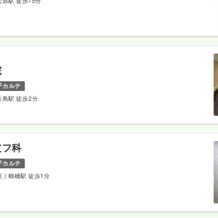
松原駅 徒歩15分
院
子カルテ
百舌鳥駅 徒歩2分
皮フ科
子カルテ
区
/ 鶴橋駅 徒歩1分