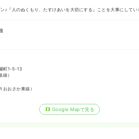
オープン♪『人のぬくもり、たすけあいを大切にする』ことを大事にしてい
目
1-5-13
阪線）
Ｒおおさか東線）
Google Mapで見る
備