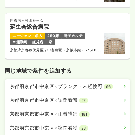
線） 徒歩10分
医療法人社団蘇生会
蘇生会総合病院
エージェント求人
350床
電子カルテ
車通勤可
託児所
寮
京都府京都市伏見区
/ 中書島駅（京阪本線） バス10
分
同じ地域で条件を追加する
京都府京都市中京区
×
ブランク・未経験可
96
京都府京都市中京区
×
訪問看護
27
京都府京都市中京区
×
正看護師
151
京都府京都市中京区
×
訪問看護
28