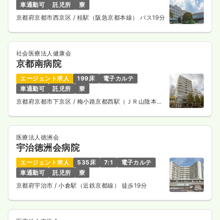
車通勤可
託児所
寮
京都府京都市西京区
/ 桂駅（阪急京都本線） バス19分
社会医療法人健康会
京都南病院
エージェント求人
199床
電子カルテ
車通勤可
託児所
寮
京都府京都市下京区
/ 梅小路京都西駅（ＪＲ山陰本
線） 徒歩10分
医療法人徳洲会
宇治徳洲会病院
エージェント求人
535床
7:1
電子カルテ
車通勤可
託児所
寮
京都府宇治市
/ 小倉駅（近鉄京都線） 徒歩19分