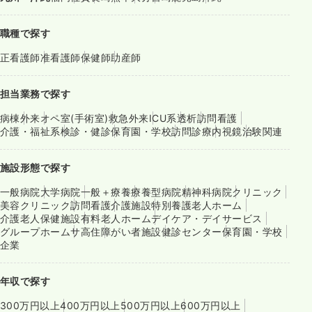
職種で探す
正看護師
准看護師
保健師
助産師
担当業務で探す
病棟
外来
オペ室(手術室)
救急外来
ICU系
透析
訪問看護
介護・福祉系
検診・健診
保育園・学校
訪問診療
内視鏡
治験関連
施設形態で探す
一般病院
大学病院
一般＋療養
療養型病院
精神科病院
クリニック
美容クリニック
訪問看護
介護施設
特別養護老人ホーム
介護老人保健施設
有料老人ホーム
デイケア・デイサービス
グループホーム
サ高住
障がい者施設
健診センター
保育園・学校
企業
年収で探す
300万円以上
400万円以上
500万円以上
600万円以上