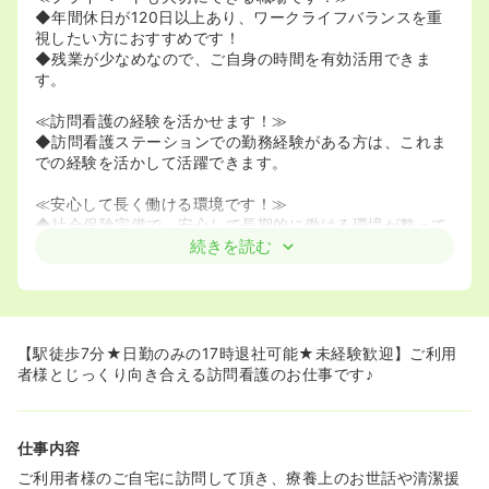
◆年間休日が120日以上あり、ワークライフバランスを重
視したい方におすすめです！
◆残業が少なめなので、ご自身の時間を有効活用できま
す。
≪訪問看護の経験を活かせます！≫
◆訪問看護ステーションでの勤務経験がある方は、これま
での経験を活かして活躍できます。
≪安心して長く働ける環境です！≫
◆社会保険完備で、安心して長期的に働ける環境が整って
います。
続きを読む
◆退職金制度があるので、将来を見据えて働きたい方にも
おすすめです。
≪福利厚生も充実で収入面も安心！≫
◆各種手当が充実しており、安定した収入が期待できま
【駅徒歩7分★日勤のみの17時退社可能★未経験歓迎】ご利用
す。
者様とじっくり向き合える訪問看護のお仕事です♪
◆昇給は年に1回、賞与は年2回支給実績があり、頑張りが
しっかり評価されます。
仕事内容
≪アクセス良好で通勤便利！≫
◆最寄り駅から徒歩圏内で、公共交通機関での通勤に便利
ご利用者様のご自宅に訪問して頂き、療養上のお世話や清潔援