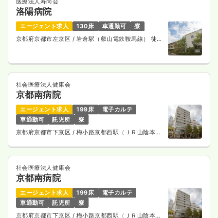
医療法人寿尚会
洛陽病院
エージェント求人
130床
車通勤可
寮
京都府京都市左京区
/ 岩倉駅（叡山電鉄鞍馬線） 徒歩
15分
社会医療法人健康会
京都南病院
エージェント求人
199床
電子カルテ
車通勤可
託児所
寮
京都府京都市下京区
/ 梅小路京都西駅（ＪＲ山陰本
線） 徒歩10分
社会医療法人健康会
京都南病院
エージェント求人
199床
電子カルテ
車通勤可
託児所
寮
京都府京都市下京区
/ 梅小路京都西駅（ＪＲ山陰本