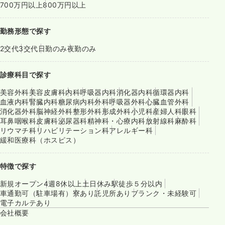
700万円以上
800万円以上
勤務形態で探す
2交代
3交代
日勤のみ
夜勤のみ
診療科目で探す
美容外科
美容皮膚科
内科
呼吸器内科
消化器内科
循環器内科
血液内科
腎臓内科
糖尿病内科
外科
呼吸器外科
心臓血管外科
消化器外科
脳神経外科
整形外科
形成外科
小児科
産婦人科
眼科
耳鼻咽喉科
皮膚科
泌尿器科
精神科・心療内科
放射線科
麻酔科
リウマチ科
リハビリテーション科
アレルギー科
緩和医療科（ホスピス）
特徴で探す
新規オープン
4週8休以上
土日休み
駅徒歩５分以内
車通勤可（駐車場有）
寮あり
託児所あり
ブランク・未経験可
電子カルテあり
会社概要