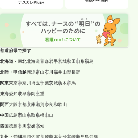
ナスカレPlus+
都道府県で探す
北海道・東北
北海道
青森
岩手
宮城
秋田
山形
福島
北陸・甲信越
新潟
富山
石川
福井
山梨
長野
関東
東京
神奈川
埼玉
千葉
茨城
栃木
群馬
東海
愛知
岐阜
静岡
三重
関西
大阪
京都
兵庫
滋賀
奈良
和歌山
中国
広島
岡山
鳥取
島根
山口
四国
徳島
香川
愛媛
高知
九州・沖縄
福岡
佐賀
長崎
熊本
大分
宮崎
鹿児島
沖縄