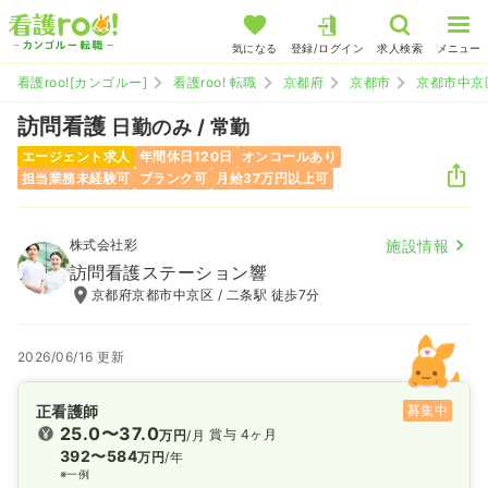
気になる
登録/ログイン
求人検索
メニュー
看護roo![カンゴルー]
看護roo! 転職
京都府
京都市
京都市中京
訪問看護
日勤のみ / 常勤
エージェント求人
年間休日120日
オンコールあり
担当業務未経験可
ブランク可
月給37万円以上可
株式会社彩
施設情報
訪問看護ステーション響
京都府京都市中京区 / 二条駅 徒歩7分
2026/06/16 更新
正看護師
募集中
25.0〜37.0
賞与 4ヶ月
万円
/月
392〜584
万円
/年
※一例