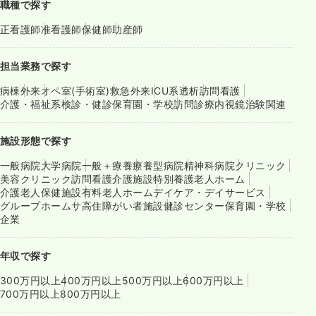
職種で探す
正看護師
准看護師
保健師
助産師
担当業務で探す
病棟
外来
オペ室(手術室)
救急外来
ICU系
透析
訪問看護
介護・福祉系
検診・健診
保育園・学校
訪問診療
内視鏡
治験関連
施設形態で探す
一般病院
大学病院
一般＋療養
療養型病院
精神科病院
クリニック
美容クリニック
訪問看護
介護施設
特別養護老人ホーム
介護老人保健施設
有料老人ホーム
デイケア・デイサービス
グループホーム
サ高住
障がい者施設
健診センター
保育園・学校
企業
年収で探す
300万円以上
400万円以上
500万円以上
600万円以上
700万円以上
800万円以上