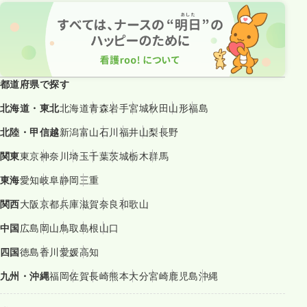
都道府県で探す
北海道・東北
北海道
青森
岩手
宮城
秋田
山形
福島
北陸・甲信越
新潟
富山
石川
福井
山梨
長野
関東
東京
神奈川
埼玉
千葉
茨城
栃木
群馬
東海
愛知
岐阜
静岡
三重
関西
大阪
京都
兵庫
滋賀
奈良
和歌山
中国
広島
岡山
鳥取
島根
山口
四国
徳島
香川
愛媛
高知
九州・沖縄
福岡
佐賀
長崎
熊本
大分
宮崎
鹿児島
沖縄