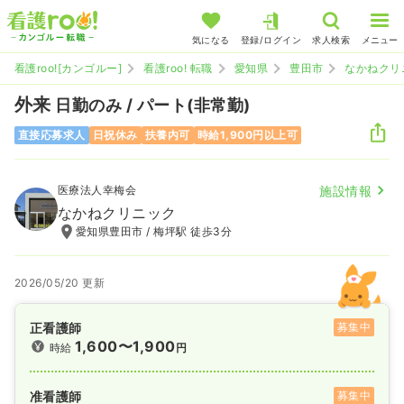
気になる
登録/ログイン
求人検索
メニュー
看護roo![カンゴルー]
看護roo! 転職
愛知県
豊田市
なかねクリ
外来
日勤のみ / パート(非常勤)
直接応募求人
日祝休み
扶養内可
時給1,900円以上可
医療法人幸梅会
施設情報
なかねクリニック
愛知県豊田市 / 梅坪駅 徒歩3分
2026/05/20 更新
正看護師
募集中
1,600〜1,900
時給
円
准看護師
募集中