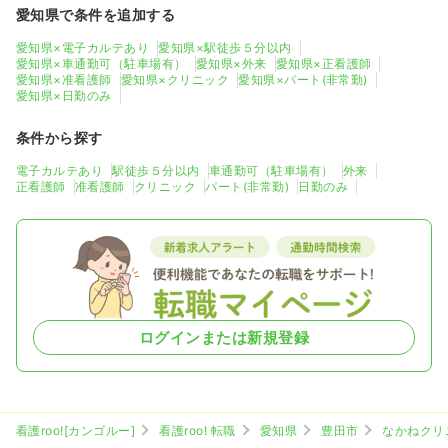
愛知県で条件を追加する
愛知県×電子カルテあり
愛知県×駅徒歩５分以内
愛知県×車通勤可（駐車場有）
愛知県×外来
愛知県×正看護師
愛知県×准看護師
愛知県×クリニック
愛知県×パート(非常勤)
愛知県×日勤のみ
条件から探す
電子カルテあり
駅徒歩５分以内
車通勤可（駐車場有）
外来
正看護師
准看護師
クリニック
パート(非常勤)
日勤のみ
ログインまたは新規登録
看護roo![カンゴルー]
看護roo! 転職
愛知県
豊田市
なかねクリ