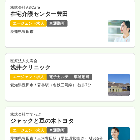
株式会社ASCare
在宅介護センター豊田
エージェント求人
車通勤可
愛知県豊田市
医療法人史寿会
浅井クリニック
エージェント求人
電子カルテ
車通勤可
愛知県豊田市
/ 若林駅（名鉄三河線） 徒歩7分
株式会社すてっぷ
ジャックと豆の木トヨタ
エージェント求人
車通勤可
愛知県豊田市
/ 三河豊田駅（愛知環状鉄道） 徒歩5分