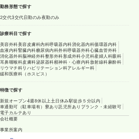
勤務形態で探す
2交代
3交代
日勤のみ
夜勤のみ
診療科目で探す
美容外科
美容皮膚科
内科
呼吸器内科
消化器内科
循環器内科
血液内科
腎臓内科
糖尿病内科
外科
呼吸器外科
心臓血管外科
消化器外科
脳神経外科
整形外科
形成外科
小児科
産婦人科
眼科
耳鼻咽喉科
皮膚科
泌尿器科
精神科・心療内科
放射線科
麻酔科
リウマチ科
リハビリテーション科
アレルギー科
緩和医療科（ホスピス）
特徴で探す
新規オープン
4週8休以上
土日休み
駅徒歩５分以内
車通勤可（駐車場有）
寮あり
託児所あり
ブランク・未経験可
電子カルテあり
会社概要
事業所案内