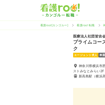
看護roo![カンゴルー]
看護roo! 転職
医療法人社団皆吉
プライムコー
ク
エージェント求人
車
神奈川県横浜市西
ストみなとみらい2F
新高島駅（横浜