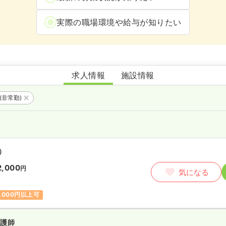
実際の職場環境や給与が知りたい
プライムコーストみなとみらいクリニック
求人情報
施設情報
(非常勤)
）
2,000
円
気になる
,000円以上可
看護師