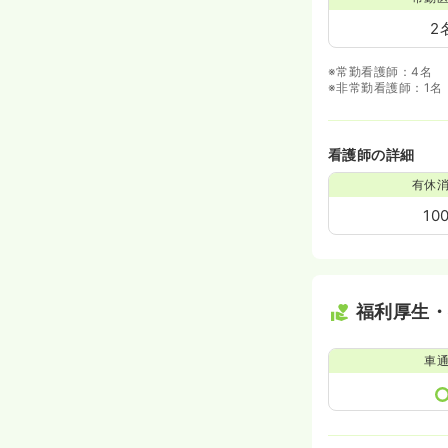
2
※常勤看護師：4名
※非常勤看護師：1名
看護師の詳細
有休
10
福利厚生
車