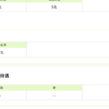
名
5名
消化率
0%
・待遇
通勤
寮