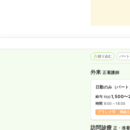
絞り込む
パート
外来
正看護師
日勤のみ（パート
1,500〜
給与
時給
時間
9:00～18:00
ブランク可
時給2
訪問診療
正・准