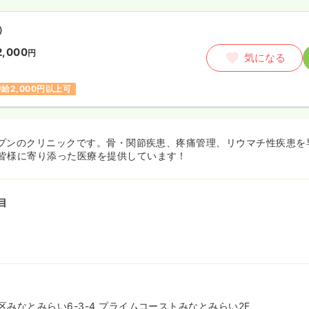
）
2,000
円
気になる
時給2,000円以上可
オープンのクリニックです。骨・関節疾患、疼痛管理、リウマチ性疾患
皆様に寄り添った医療を提供しています！
目
みなとみらい6-3-4 プライムコーストみなとみらい2F