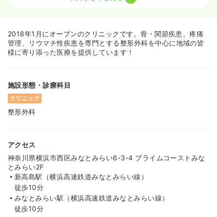
訪問診療
正看護師 / 管理職
一時募集休止
日勤のみ（常勤）
2018年1月にオープンのクリニックです。骨・関節疾患、疼痛
40.0
給与
万円〜
/月
賞与2ヶ月
管理、リウマチ性疾患を専門とする整形外科を中心に地域の皆
※一例
様に寄り添った医療を提供しています！
時間
9:00～18:00
土日祝休み
年間休日130日
月給40万円以上可
施設形態・診療科目
気になる
詳細を見る
クリニック
整形外科
アクセス
神奈川県横浜市西区みなとみらい6-3-4 プライムコーストみな
とみらい2F
新高島駅（横浜高速鉄道みなとみらい線）
徒歩10分
みなとみらい駅（横浜高速鉄道みなとみらい線）
徒歩10分