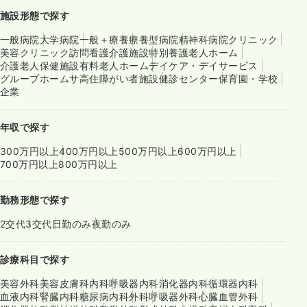
施設形態で探す
一般病院
大学病院
一般＋療養
療養型病院
精神科病院
クリニック
美容クリニック
訪問看護
介護施設
特別養護老人ホーム
介護老人保健施設
有料老人ホーム
デイケア・デイサービス
グループホーム
サ高住
障がい者施設
健診センター
保育園・学校
企業
年収で探す
300万円以上
400万円以上
500万円以上
600万円以上
700万円以上
800万円以上
勤務形態で探す
2交代
3交代
日勤のみ
夜勤のみ
診療科目で探す
美容外科
美容皮膚科
内科
呼吸器内科
消化器内科
循環器内科
血液内科
腎臓内科
糖尿病内科
外科
呼吸器外科
心臓血管外科