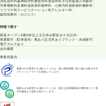
消化器外科
脳神経外科
整形外科
形成外科
小児科
産婦人科
眼科
耳鼻咽喉科
皮膚科
泌尿器科
精神科・心療内科
放射線科
麻酔科
リウマチ科
リハビリテーション科
アレルギー科
緩和医療科（ホスピス）
特徴で探す
新規オープン
4週8休以上
土日休み
駅徒歩５分以内
車通勤可（駐車場有）
寮あり
託児所あり
ブランク・未経験可
電子カルテあり
会社概要
事業所案内
看護roo!を運営する(株)クイックは、個人情報保護に取り組む企業を示す
プライバシーマークを取得しています。
看護roo!を運営する(株)クイックは、適正な有料職業紹介事業者として厚
生労働省より認定を受けています。