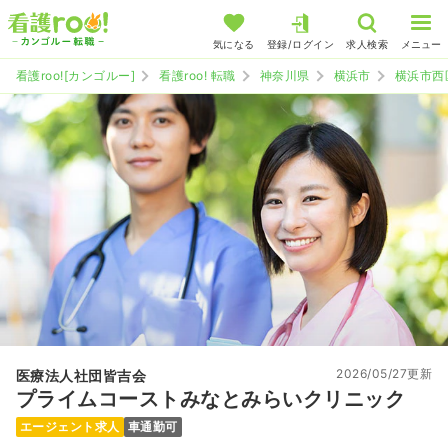
気になる
登録/ログイン
求人検索
メニュー
看護roo![カンゴルー]
看護roo! 転職
神奈川県
横浜市
横浜市西
2026/05/27更新
医療法人社団皆吉会
プライムコーストみなとみらいクリニック
エージェント求人
車通勤可