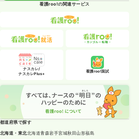
看護roo!の関連サービス
ナスカレ/
看護roo!国試
ナスカレPlus+
都道府県で探す
北海道・東北
北海道
青森
岩手
宮城
秋田
山形
福島