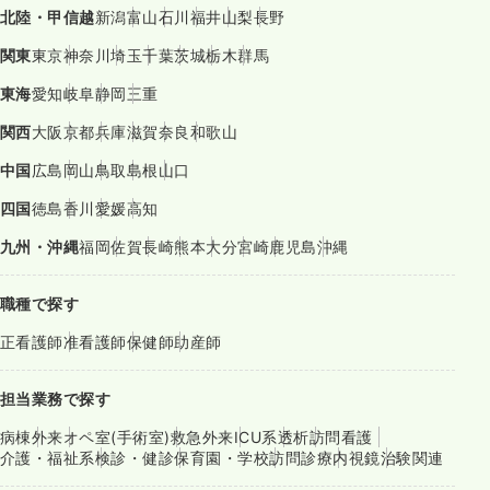
北陸・甲信越
新潟
富山
石川
福井
山梨
長野
関東
東京
神奈川
埼玉
千葉
茨城
栃木
群馬
東海
愛知
岐阜
静岡
三重
関西
大阪
京都
兵庫
滋賀
奈良
和歌山
中国
広島
岡山
鳥取
島根
山口
四国
徳島
香川
愛媛
高知
九州・沖縄
福岡
佐賀
長崎
熊本
大分
宮崎
鹿児島
沖縄
職種で探す
正看護師
准看護師
保健師
助産師
担当業務で探す
病棟
外来
オペ室(手術室)
救急外来
ICU系
透析
訪問看護
介護・福祉系
検診・健診
保育園・学校
訪問診療
内視鏡
治験関連