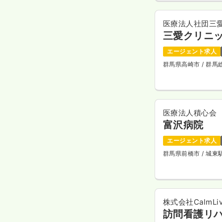
医療法人社団三
三愛クリニ
エージェント求人
群馬県高崎市
/ 群
医療法人積心会
富沢病院
エージェント求人
群馬県前橋市
/ 城
株式会社CalmLivi
訪問看護リ