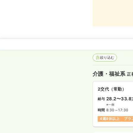
絞り込む
介護・福祉系
正
2交代（常勤）
28.2〜33.8
給与
※一例
時間
8:30～17:30
4週8休以上
ブラ