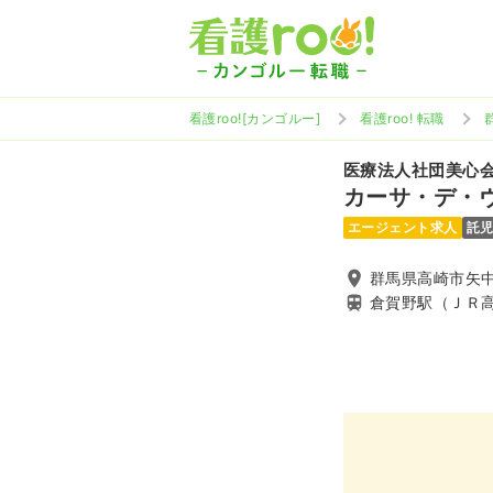
看護roo![カンゴルー]
看護roo! 転職
医療法人社団美心
カーサ・デ・
エージェント求人
託
群馬県高崎市矢中
倉賀野駅（ＪＲ