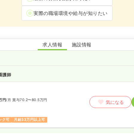
実際の職場環境や給与が知りたい
カーサ・デ・ヴェルデ黒沢
求人情報
施設情報
看護師
万円
/月
賞与70.2〜80.5万円
気になる
ンク可
月給33万円以上可