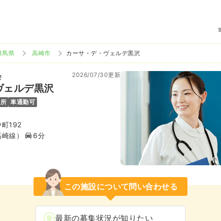
群馬県
高崎市
カーサ・デ・ヴェルデ黒沢
2026/07/30更新
会
ヴェルデ黒沢
児所
車通勤可
町192
高崎線）
6分
この施設について問い合わせる
最新の募集状況が知りたい