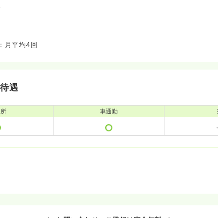
備
：月平均4回
・待遇
児所
車通勤