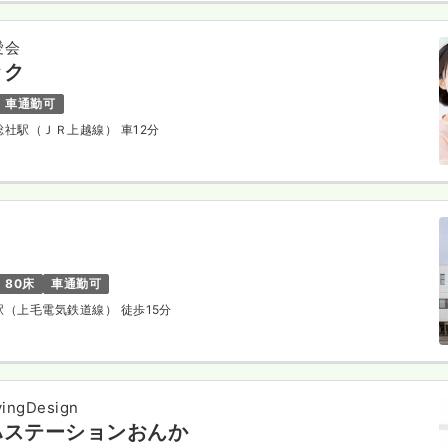
愛会
ック
車通勤可
馬総社駅（ＪＲ上越線） 車12分
80床
車通勤可
東駅（上毛電気鉄道線） 徒歩15分
ngDesign
ハステーションおんか