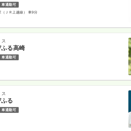
車通勤可
野駅（ＪＲ上越線） 車9分
ミス
ぴふる高崎
車通勤可
ミス
ぴふる
車通勤可