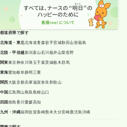
都道府県で探す
北海道・東北
北海道
青森
岩手
宮城
秋田
山形
福島
北陸・甲信越
新潟
富山
石川
福井
山梨
長野
関東
東京
神奈川
埼玉
千葉
茨城
栃木
群馬
東海
愛知
岐阜
静岡
三重
関西
大阪
京都
兵庫
滋賀
奈良
和歌山
中国
広島
岡山
鳥取
島根
山口
四国
徳島
香川
愛媛
高知
九州・沖縄
福岡
佐賀
長崎
熊本
大分
宮崎
鹿児島
沖縄
職種で探す