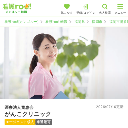
気になる
登録/ログイン
求人検索
メニュー
看護roo![カンゴルー]
看護roo! 転職
福岡県
福岡市
福岡市博多
2026/07/10更新
医療法人寬惠会
がんこクリニック
エージェント求人
車通勤可