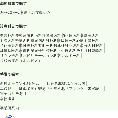
勤務形態で探す
2交代
3交代
日勤のみ
夜勤のみ
診療科目で探す
美容外科
美容皮膚科
内科
呼吸器内科
消化器内科
循環器内科
血液内科
腎臓内科
糖尿病内科
外科
呼吸器外科
心臓血管外科
消化器外科
脳神経外科
整形外科
形成外科
小児科
産婦人科
眼科
耳鼻咽喉科
皮膚科
泌尿器科
精神科・心療内科
放射線科
麻酔科
リウマチ科
リハビリテーション科
アレルギー科
緩和医療科（ホスピス）
特徴で探す
新規オープン
4週8休以上
土日休み
駅徒歩５分以内
車通勤可（駐車場有）
寮あり
託児所あり
ブランク・未経験可
電子カルテあり
会社概要
事業所案内