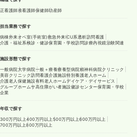
正看護師
准看護師
保健師
助産師
担当業務で探す
病棟
外来
オペ室(手術室)
救急外来
ICU系
透析
訪問看護
介護・福祉系
検診・健診
保育園・学校
訪問診療
内視鏡
治験関連
施設形態で探す
一般病院
大学病院
一般＋療養
療養型病院
精神科病院
クリニック
美容クリニック
訪問看護
介護施設
特別養護老人ホーム
介護老人保健施設
有料老人ホーム
デイケア・デイサービス
グループホーム
サ高住
障がい者施設
健診センター
保育園・学校
企業
年収で探す
300万円以上
400万円以上
500万円以上
600万円以上
700万円以上
800万円以上