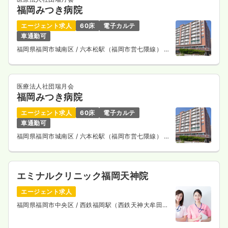
福岡みつき病院
エージェント求人
60床
電子カルテ
車通勤可
福岡県福岡市城南区
/ 六本松駅（福岡市営七隈線） 徒
歩8分
医療法人社団瑞月会
福岡みつき病院
エージェント求人
60床
電子カルテ
車通勤可
福岡県福岡市城南区
/ 六本松駅（福岡市営七隈線） 徒
歩8分
エミナルクリニック福岡天神院
エージェント求人
福岡県福岡市中央区
/ 西鉄福岡駅（西鉄天神大牟田
線） 徒歩3分