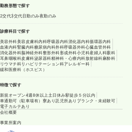
勤務形態で探す
2交代
3交代
日勤のみ
夜勤のみ
診療科目で探す
美容外科
美容皮膚科
内科
呼吸器内科
消化器内科
循環器内科
血液内科
腎臓内科
糖尿病内科
外科
呼吸器外科
心臓血管外科
消化器外科
脳神経外科
整形外科
形成外科
小児科
産婦人科
眼科
耳鼻咽喉科
皮膚科
泌尿器科
精神科・心療内科
放射線科
麻酔科
リウマチ科
リハビリテーション科
アレルギー科
緩和医療科（ホスピス）
特徴で探す
新規オープン
4週8休以上
土日休み
駅徒歩５分以内
車通勤可（駐車場有）
寮あり
託児所あり
ブランク・未経験可
電子カルテあり
会社概要
事業所案内