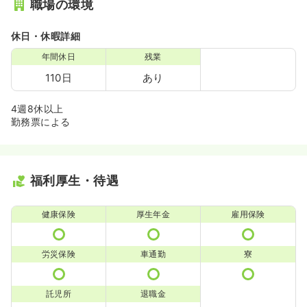
職場の環境
休日・休暇詳細
年間休日
残業
110日
あり
4週8休以上
勤務票による
福利厚生・待遇
健康保険
厚生年金
雇用保険
労災保険
車通勤
寮
託児所
退職金