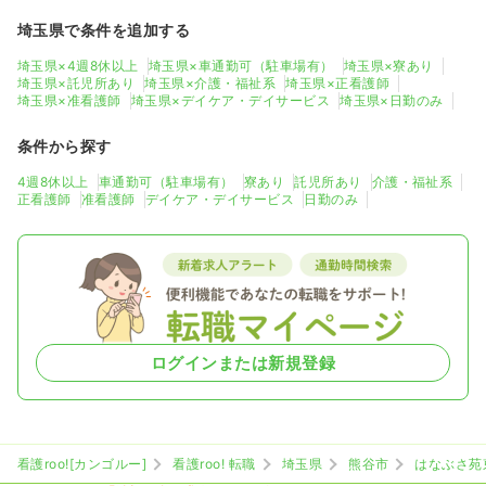
埼玉県で条件を追加する
埼玉県×4週8休以上
埼玉県×車通勤可（駐車場有）
埼玉県×寮あり
埼玉県×託児所あり
埼玉県×介護・福祉系
埼玉県×正看護師
埼玉県×准看護師
埼玉県×デイケア・デイサービス
埼玉県×日勤のみ
条件から探す
4週8休以上
車通勤可（駐車場有）
寮あり
託児所あり
介護・福祉系
正看護師
准看護師
デイケア・デイサービス
日勤のみ
ログインまたは新規登録
看護roo![カンゴルー]
看護roo! 転職
埼玉県
熊谷市
はなぶさ苑