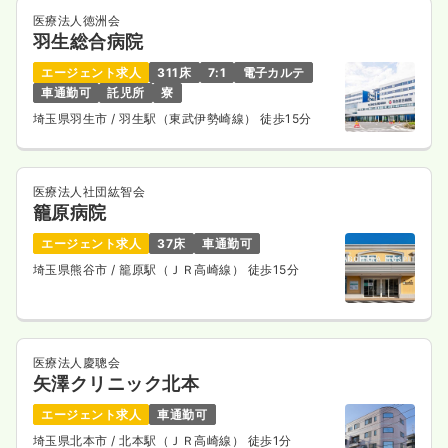
医療法人徳洲会
羽生総合病院
エージェント求人
311床
7:1
電子カルテ
車通勤可
託児所
寮
埼玉県羽生市
/ 羽生駅（東武伊勢崎線） 徒歩15分
医療法人社団紘智会
籠原病院
エージェント求人
37床
車通勤可
埼玉県熊谷市
/ 籠原駅（ＪＲ高崎線） 徒歩15分
医療法人慶聰会
矢澤クリニック北本
エージェント求人
車通勤可
埼玉県北本市
/ 北本駅（ＪＲ高崎線） 徒歩1分