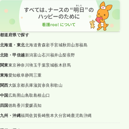
都道府県で探す
北海道・東北
北海道
青森
岩手
宮城
秋田
山形
福島
北陸・甲信越
新潟
富山
石川
福井
山梨
長野
関東
東京
神奈川
埼玉
千葉
茨城
栃木
群馬
東海
愛知
岐阜
静岡
三重
関西
大阪
京都
兵庫
滋賀
奈良
和歌山
中国
広島
岡山
鳥取
島根
山口
四国
徳島
香川
愛媛
高知
九州・沖縄
福岡
佐賀
長崎
熊本
大分
宮崎
鹿児島
沖縄