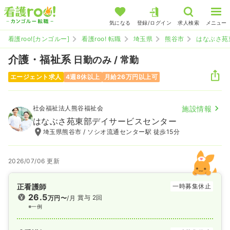
気になる
登録/ログイン
求人検索
メニュー
看護roo![カンゴルー]
看護roo! 転職
埼玉県
熊谷市
はなぶさ苑
介護・福祉系
日勤のみ / 常勤
エージェント求人
4週8休以上
月給26万円以上可
社会福祉法人熊谷福祉会
施設情報
はなぶさ苑東部デイサービスセンター
埼玉県熊谷市 / ソシオ流通センター駅 徒歩15分
2026/07/06 更新
正看護師
一時募集休止
26.5
賞与 2回
万円〜
/月
※一例