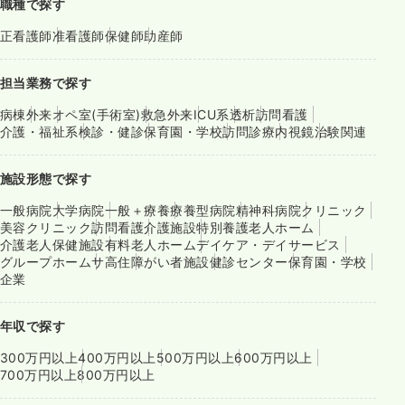
職種で探す
正看護師
准看護師
保健師
助産師
担当業務で探す
病棟
外来
オペ室(手術室)
救急外来
ICU系
透析
訪問看護
介護・福祉系
検診・健診
保育園・学校
訪問診療
内視鏡
治験関連
施設形態で探す
一般病院
大学病院
一般＋療養
療養型病院
精神科病院
クリニック
美容クリニック
訪問看護
介護施設
特別養護老人ホーム
介護老人保健施設
有料老人ホーム
デイケア・デイサービス
グループホーム
サ高住
障がい者施設
健診センター
保育園・学校
企業
年収で探す
300万円以上
400万円以上
500万円以上
600万円以上
700万円以上
800万円以上