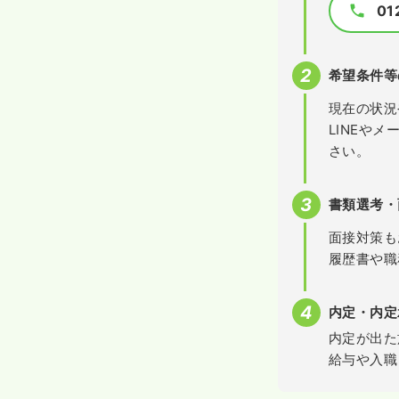
01
希望条件等
現在の状況
LINEや
さい。
書類選考・
面接対策も
履歴書や職
内定・内定
内定が出た
給与や入職