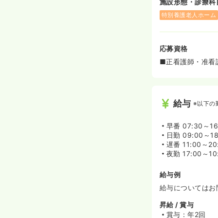
施設形態・診療科
特別養護老人ホーム
応募資格
■正看護師・准看
給与
※以下の
早番
07:30～1
日勤
09:00～1
遅番
11:00～2
夜勤
17:00～10
給与例
給与についてはお
昇給 / 賞与
賞与：年2回