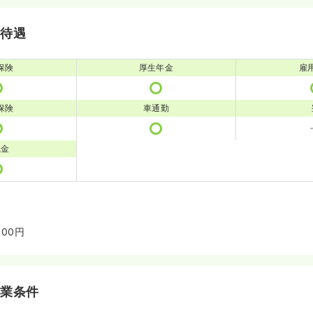
・待遇
保険
厚生年金
雇
保険
車通勤
職金
00円
就業条件