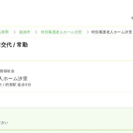
兵庫県
姫路市
特別養護老人ホーム汐里
特別養護老人ホーム汐里
2交代 / 常勤
徳福祉会
人ホーム汐里
 / 的形駅 徒歩3分
ださい