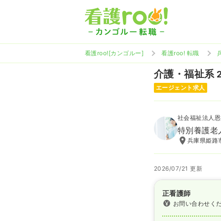
看護roo![カンゴルー]
看護roo! 転職
介護・福祉系
エージェント求人
社会福祉法人恩
特別養護老
兵庫県姫路市
2026/07/21 更新
正看護師
お問い合わせく