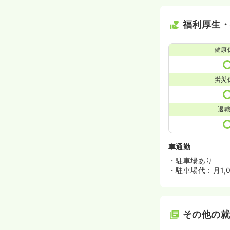
福利厚生
健康
労災
退
車通勤
・駐車場あり
・駐車場代：月1,0
その他の