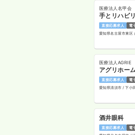
医療法人名甲会
手とリハビリ
直接応募求人
電
愛知県名古屋市東区
医療法人AGRIE
アグリホー
直接応募求人
電
愛知県清須市
/ 下小
酒井眼科
直接応募求人
電