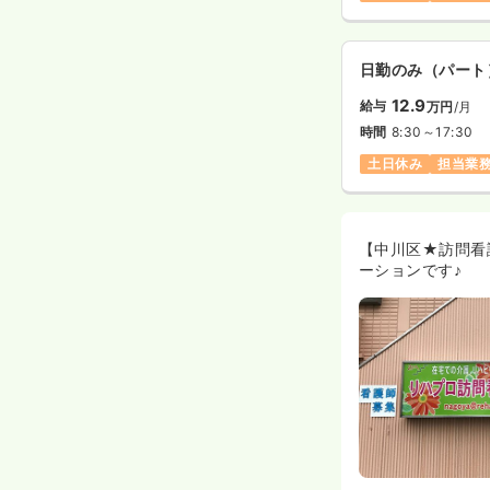
日勤のみ（パート
12.9
給与
万円
/月
時間
8:30～17:30
土日休み
担当業
【中川区★訪問看
ーションです♪