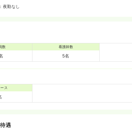
：夜勤なし
員数
看護師数
5名
5名
ナース
名
・待遇