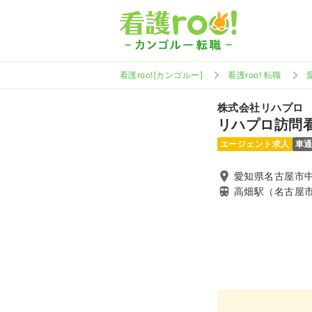
看護roo![カンゴルー]
看護roo! 転職
株式会社リハプロ
リハプロ訪問
エージェント求人
車
愛知県名古屋市中
高畑駅（名古屋