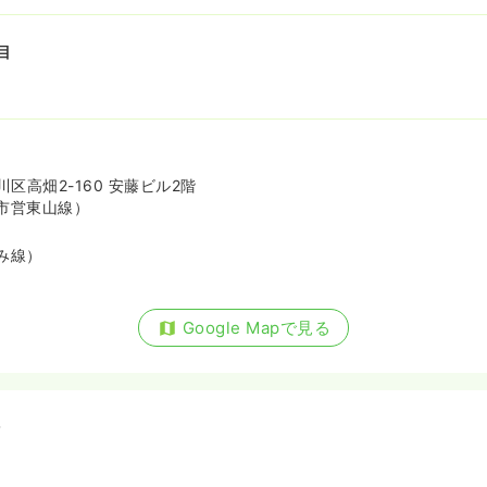
目
区高畑2-160 安藤ビル2階
市営東山線）
み線）
Google Mapで見る
備