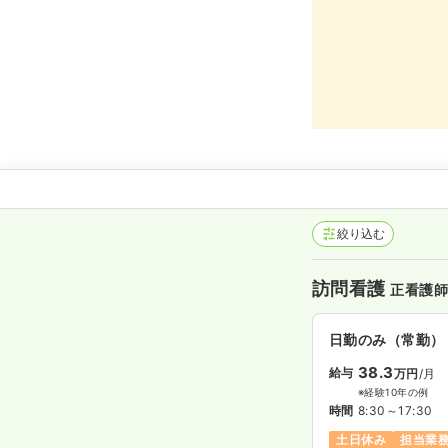
絞り込む
訪問看護
正看護
日勤のみ（常勤）
38.3
給与
万円
/月
※経験10年の例
時間
8:30～17:30
土日休み
担当業