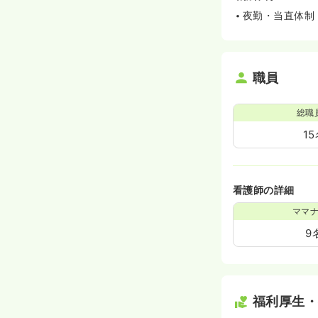
夜勤・当直体制
職員
総職
1
看護師の詳細
ママ
9
福利厚生