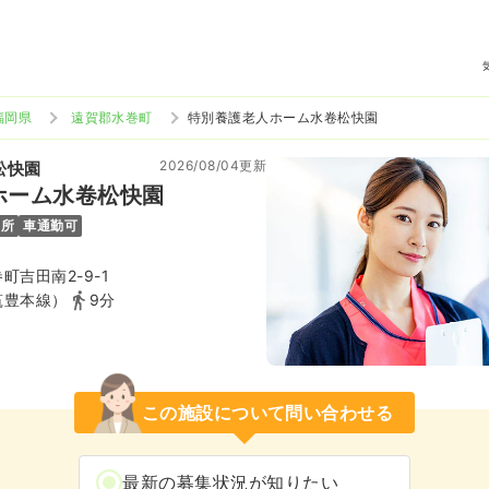
福岡県
遠賀郡水巻町
特別養護老人ホーム水卷松快園
2026/08/04更新
松快園
ホーム水卷松快園
児所
車通勤可
町吉田南2-9-1
筑豊本線）
9分
この施設について問い合わせる
最新の募集状況が知りたい