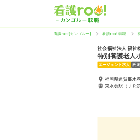
看護roo![カンゴルー]
看護roo! 転職
社会福祉法人 福祉
特別養護老人
エージェント求人
託
福岡県遠賀郡水巻
東水巻駅（ＪＲ