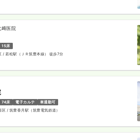
北﨑医院
15床
区
/ 若松駅（ＪＲ筑豊本線） 徒歩7分
院
74床
電子カルテ
車通勤可
西区
/ 筑豊香月駅（筑豊電気鉄道）