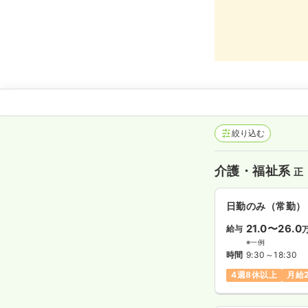
絞り込む
介護・福祉系
正
日勤のみ（常勤）
21.0〜26.0
給与
※一例
時間
9:30～18:30
4週8休以上
月給