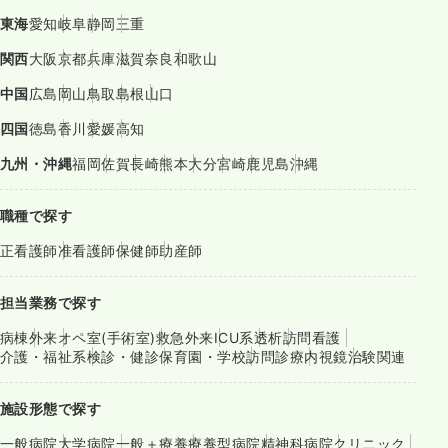
東海
愛知
岐阜
静岡
三重
関西
大阪
京都
兵庫
滋賀
奈良
和歌山
中国
広島
岡山
鳥取
島根
山口
四国
徳島
香川
愛媛
高知
九州・沖縄
福岡
佐賀
長崎
熊本
大分
宮崎
鹿児島
沖縄
職種で探す
正看護師
准看護師
保健師
助産師
担当業務で探す
病棟
外来
オペ室(手術室)
救急外来
ICU系
透析
訪問看護
介護・福祉系
検診・健診
保育園・学校
訪問診療
内視鏡
治験関連
施設形態で探す
一般病院
大学病院
一般＋療養
療養型病院
精神科病院
クリニック