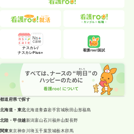
ナスカレ/
看護roo!国試
ナスカレPlus+
都道府県で探す
北海道・東北
北海道
青森
岩手
宮城
秋田
山形
福島
北陸・甲信越
新潟
富山
石川
福井
山梨
長野
関東
東京
神奈川
埼玉
千葉
茨城
栃木
群馬