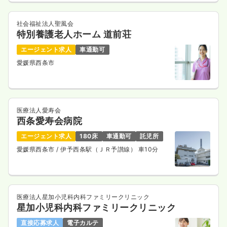
社会福祉法人聖風会
特別養護老人ホーム 道前荘
エージェント求人
車通勤可
愛媛県西条市
医療法人愛寿会
西条愛寿会病院
エージェント求人
180床
車通勤可
託児所
愛媛県西条市
/ 伊予西条駅（ＪＲ予讃線） 車10分
医療法人星加小児科内科ファミリークリニック
星加小児科内科ファミリークリニック
直接応募求人
電子カルテ