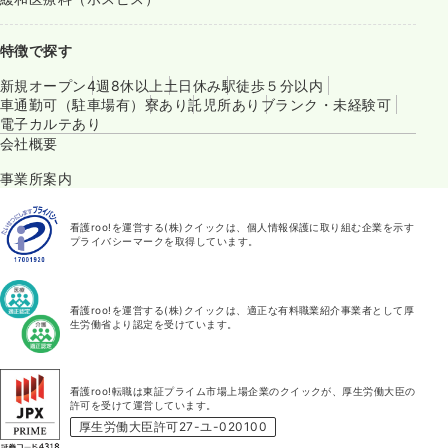
特徴で探す
新規オープン
4週8休以上
土日休み
駅徒歩５分以内
車通勤可（駐車場有）
寮あり
託児所あり
ブランク・未経験可
電子カルテあり
会社概要
事業所案内
看護roo!を運営する(株)クイックは、個人情報保護に取り組む企業を示す
プライバシーマークを取得しています。
看護roo!を運営する(株)クイックは、適正な有料職業紹介事業者として厚
生労働省より認定を受けています。
看護roo!転職は東証プライム市場上場企業のクイックが、厚生労働大臣の
許可を受けて運営しています。
厚生労働大臣許可27-ユ-020100