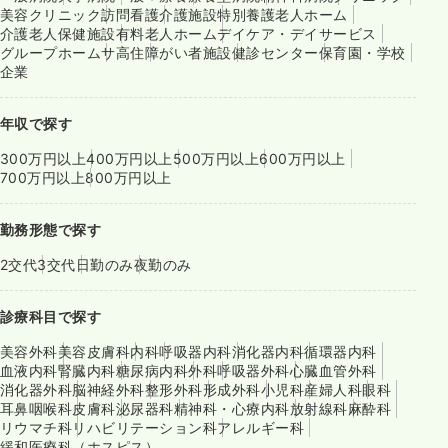
美容クリニック
訪問看護
介護施設
特別養護老人ホーム
介護老人保健施設
有料老人ホーム
デイケア・デイサービス
グループホーム
サ高住
障がい者施設
健診センター
保育園・学校
企業
年収で探す
300万円以上
400万円以上
500万円以上
600万円以上
700万円以上
800万円以上
勤務形態で探す
2交代
3交代
日勤のみ
夜勤のみ
診療科目で探す
美容外科
美容皮膚科
内科
呼吸器内科
消化器内科
循環器内科
血液内科
腎臓内科
糖尿病内科
外科
呼吸器外科
心臓血管外科
消化器外科
脳神経外科
整形外科
形成外科
小児科
産婦人科
眼科
耳鼻咽喉科
皮膚科
泌尿器科
精神科・心療内科
放射線科
麻酔科
リウマチ科
リハビリテーション科
アレルギー科
緩和医療科（ホスピス）