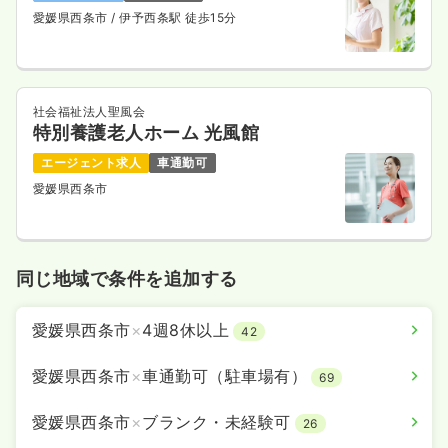
愛媛県西条市
/ 伊予西条駅 徒歩15分
社会福祉法人聖風会
特別養護老人ホーム 光風館
エージェント求人
車通勤可
愛媛県西条市
同じ地域で条件を追加する
愛媛県西条市
×
4週8休以上
42
愛媛県西条市
×
車通勤可（駐車場有）
69
愛媛県西条市
×
ブランク・未経験可
26