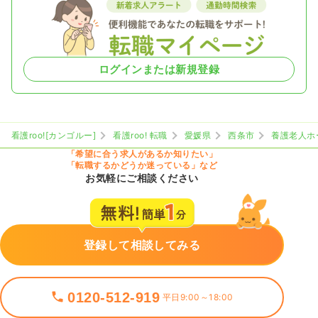
ログインまたは新規登録
看護roo![カンゴルー]
看護roo! 転職
愛媛県
西条市
養護老人ホ
「希望に合う求人があるか知りたい」
「転職するかどうか迷っている」など
お気軽にご相談ください
登録して相談してみる
0120-512-919
平日9:00～18:00