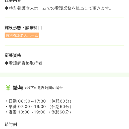
仕事内容
≪安定法人ならではの安心の就業環境です！≫
◆愛媛県内で複数の福祉施設を展開する社会福祉法人が母
◆特別養護老人ホームでの看護業務を担当して頂きます。
体のため、安定した経営基盤のもとで長く安心して働くこ
とが可能です！
◆賞与や各種手当はもちろん、退職金制度といった福利厚
施設形態・診療科目
生も充実しており、将来を見据えてキャリアを築いていき
たい方に最適な職場です。
特別養護老人ホーム
応募資格
◆看護師資格取得者
給与
※以下の勤務時間の場合
日勤
08:30～17:30 （休憩60分）
早番
07:00～16:00 （休憩60分）
遅番
10:00～19:00 （休憩60分）
給与例