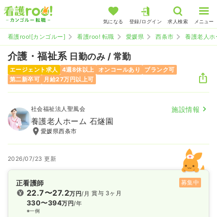
気になる
登録/ログイン
求人検索
メニュー
看護roo![カンゴルー]
看護roo! 転職
愛媛県
西条市
養護老人ホ
介護・福祉系
日勤のみ / 常勤
エージェント求人
4週8休以上
オンコールあり
ブランク可
第二新卒可
月給27万円以上可
社会福祉法人聖風会
施設情報
養護老人ホーム 石燧園
愛媛県西条市
2026/07/23 更新
正看護師
募集中
22.7〜27.2
賞与 3ヶ月
万円
/月
330〜394
万円
/年
※一例