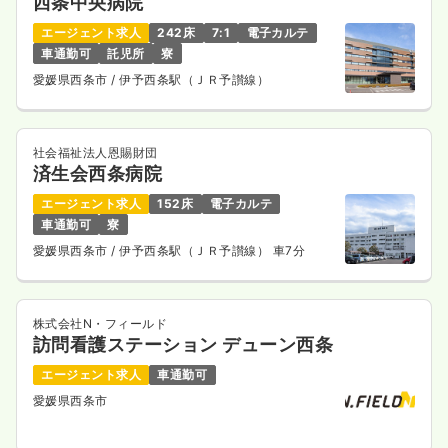
西条中央病院
エージェント求人
242床
7:1
電子カルテ
車通勤可
託児所
寮
愛媛県西条市
/ 伊予西条駅（ＪＲ予讃線）
社会福祉法人恩賜財団
済生会西条病院
エージェント求人
152床
電子カルテ
車通勤可
寮
愛媛県西条市
/ 伊予西条駅（ＪＲ予讃線） 車7分
株式会社N・フィールド
訪問看護ステーション デューン西条
エージェント求人
車通勤可
愛媛県西条市