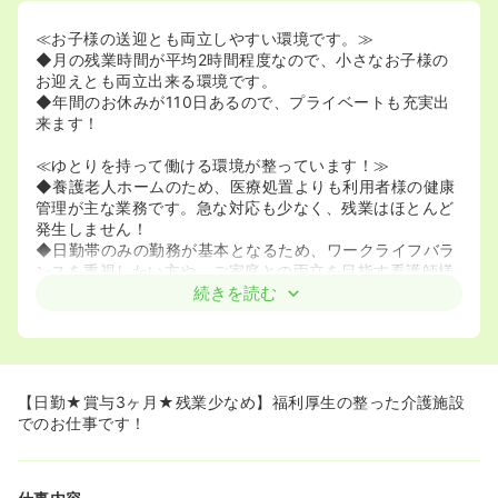
≪お子様の送迎とも両立しやすい環境です。≫
◆月の残業時間が平均2時間程度なので、小さなお子様の
お迎えとも両立出来る環境です。
◆年間のお休みが110日あるので、プライベートも充実出
来ます！
≪ゆとりを持って働ける環境が整っています！≫
◆養護老人ホームのため、医療処置よりも利用者様の健康
管理が主な業務です。急な対応も少なく、残業はほとんど
発生しません！
◆日勤帯のみの勤務が基本となるため、ワークライフバラ
ンスを重視したい方や、ご家庭との両立を目指す看護師様
におすすめの環境です。
続きを読む
≪利用者様一人ひとりと、じっくり向き合えます！≫
◆比較的お元気な方が多い施設ですので、日々のコミュニ
ケーションを大切にしながら、一人ひとりに寄り添った看
護を実践できます！
【日勤★賞与3ヶ月★残業少なめ】福利厚生の整った介護施設
◆介護業務とは分業されており、看護師様は健康相談や服
でのお仕事です！
薬管理、嘱託医との連携といった専門業務に集中していた
だけます。