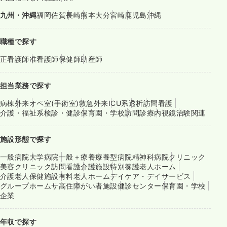
九州・沖縄
福岡
佐賀
長崎
熊本
大分
宮崎
鹿児島
沖縄
職種で探す
正看護師
准看護師
保健師
助産師
担当業務で探す
病棟
外来
オペ室(手術室)
救急外来
ICU系
透析
訪問看護
介護・福祉系
検診・健診
保育園・学校
訪問診療
内視鏡
治験関連
施設形態で探す
一般病院
大学病院
一般＋療養
療養型病院
精神科病院
クリニック
美容クリニック
訪問看護
介護施設
特別養護老人ホーム
介護老人保健施設
有料老人ホーム
デイケア・デイサービス
グループホーム
サ高住
障がい者施設
健診センター
保育園・学校
企業
年収で探す