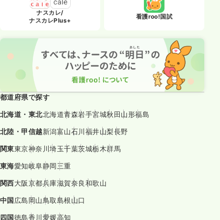
ナスカレ/
看護roo!国試
ナスカレPlus+
都道府県で探す
北海道・東北
北海道
青森
岩手
宮城
秋田
山形
福島
北陸・甲信越
新潟
富山
石川
福井
山梨
長野
関東
東京
神奈川
埼玉
千葉
茨城
栃木
群馬
東海
愛知
岐阜
静岡
三重
関西
大阪
京都
兵庫
滋賀
奈良
和歌山
中国
広島
岡山
鳥取
島根
山口
四国
徳島
香川
愛媛
高知