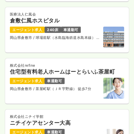
医療法人仁風会
倉敷仁風ホスピタル
エージェント求人
240床
車通勤可
岡山県倉敷市
/ 球場前駅（水島臨海鉄道水島本線） 徒
歩8分
株式会社refine
住宅型有料老人ホームはーとらいふ茶屋町
エージェント求人
車通勤可
岡山県倉敷市
/ 茶屋町駅（ＪＲ宇野線） 徒歩7分
株式会社ニチイ学館
ニチイケアセンター大高
エージェント求人
車通勤可