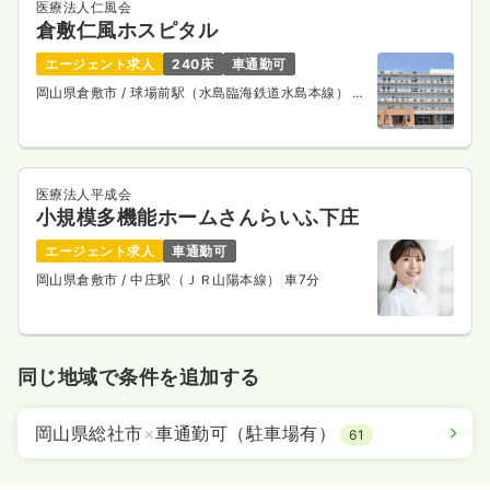
医療法人仁風会
倉敷仁風ホスピタル
エージェント求人
240床
車通勤可
岡山県倉敷市
/ 球場前駅（水島臨海鉄道水島本線） 徒
歩8分
医療法人平成会
小規模多機能ホームさんらいふ下庄
エージェント求人
車通勤可
岡山県倉敷市
/ 中庄駅（ＪＲ山陽本線） 車7分
同じ地域で条件を追加する
岡山県総社市
×
車通勤可（駐車場有）
61