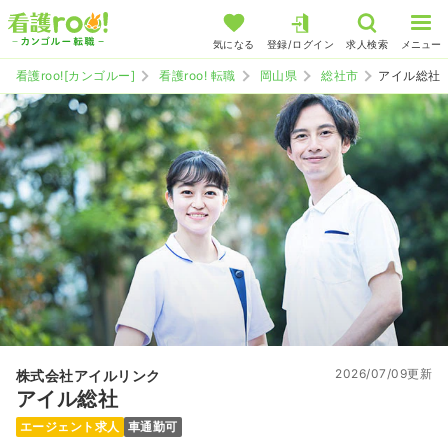
気になる
登録/ログイン
求人検索
メニュー
看護roo![カンゴルー]
看護roo! 転職
岡山県
総社市
アイル総社
2026/07/09更新
株式会社アイルリンク
アイル総社
エージェント求人
車通勤可