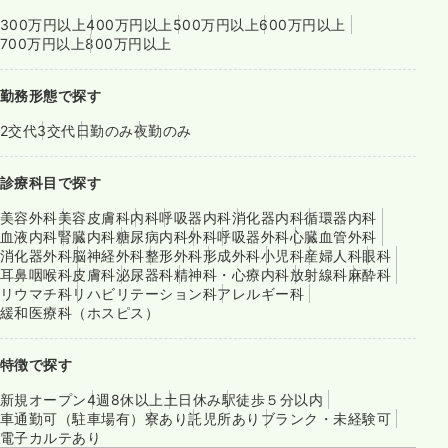
300万円以上
400万円以上
500万円以上
600万円以上
700万円以上
800万円以上
勤務形態で探す
2交代
3交代
日勤のみ
夜勤のみ
診療科目で探す
美容外科
美容皮膚科
内科
呼吸器内科
消化器内科
循環器内科
血液内科
腎臓内科
糖尿病内科
外科
呼吸器外科
心臓血管外科
消化器外科
脳神経外科
整形外科
形成外科
小児科
産婦人科
眼科
耳鼻咽喉科
皮膚科
泌尿器科
精神科・心療内科
放射線科
麻酔科
リウマチ科
リハビリテーション科
アレルギー科
緩和医療科（ホスピス）
特徴で探す
新規オープン
4週8休以上
土日休み
駅徒歩５分以内
車通勤可（駐車場有）
寮あり
託児所あり
ブランク・未経験可
電子カルテあり