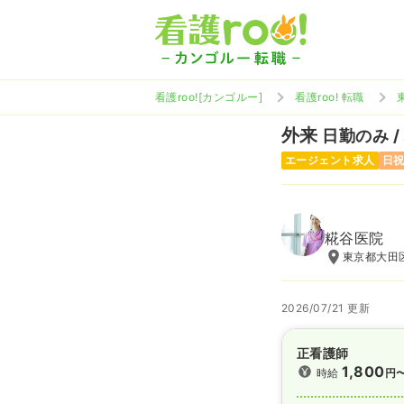
看護roo![カンゴルー]
看護roo! 転職
外来
日勤のみ /
エージェント求人
日
糀谷医院
東京都大田区
2026/07/21 更新
正看護師
1,800
時給
円