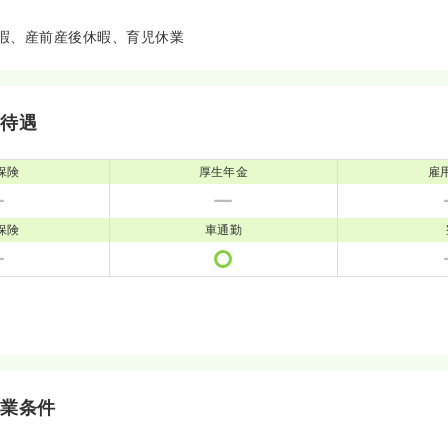
暇、産前産後休暇、育児休業
・待遇
保険
厚生年金
雇
保険
車通勤
就業条件