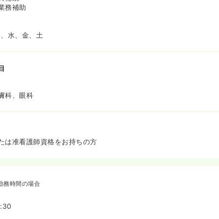
業務補助
0 月、水、金、土
目
膚科、眼科
たは准看護師資格をお持ちの方
勤務時間の場合
:30