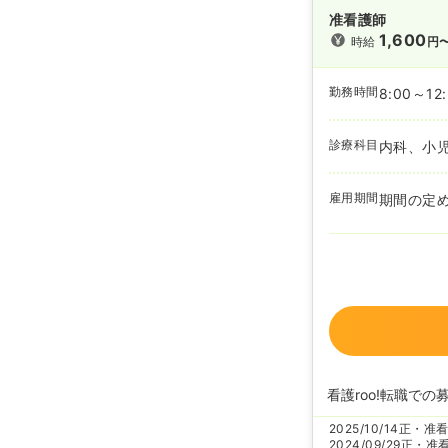
准看護師
1,600
時給
円
勤務時間
8:00～12
診療科目
内科、小
雇用期間
期間の定
看護roo!転職での
2025/10/14
正・准
2024/09/29
正・准