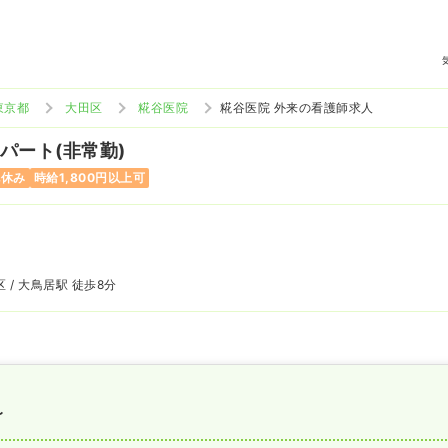
東京都
大田区
糀谷医院
糀谷医院 外来の看護師求人
 パート(非常勤)
祝休み
時給1,800円以上可
 / 大鳥居駅 徒歩8分
〜