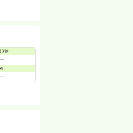
用保険
寮