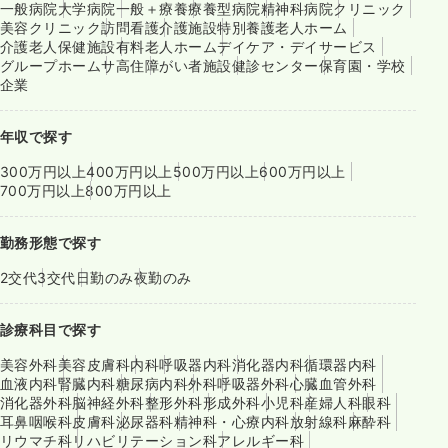
一般病院
大学病院
一般＋療養
療養型病院
精神科病院
クリニック
美容クリニック
訪問看護
介護施設
特別養護老人ホーム
介護老人保健施設
有料老人ホーム
デイケア・デイサービス
グループホーム
サ高住
障がい者施設
健診センター
保育園・学校
企業
年収で探す
300万円以上
400万円以上
500万円以上
600万円以上
700万円以上
800万円以上
勤務形態で探す
2交代
3交代
日勤のみ
夜勤のみ
診療科目で探す
美容外科
美容皮膚科
内科
呼吸器内科
消化器内科
循環器内科
血液内科
腎臓内科
糖尿病内科
外科
呼吸器外科
心臓血管外科
消化器外科
脳神経外科
整形外科
形成外科
小児科
産婦人科
眼科
耳鼻咽喉科
皮膚科
泌尿器科
精神科・心療内科
放射線科
麻酔科
リウマチ科
リハビリテーション科
アレルギー科