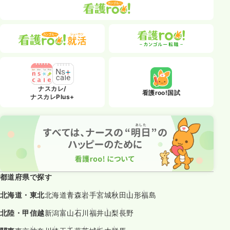
ナスカレ/
看護roo!国試
ナスカレPlus+
都道府県で探す
北海道・東北
北海道
青森
岩手
宮城
秋田
山形
福島
北陸・甲信越
新潟
富山
石川
福井
山梨
長野