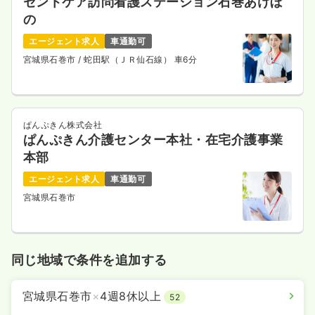
セントケア訪問看護ステーション石巻あけぼ
の
エージェント求人
車通勤可
宮城県石巻市
/ 蛇田駅（ＪＲ仙石線） 車6分
ぱんぷきん株式会社
ぱんぷきん介護センター本社・在宅介護事業
本部
エージェント求人
車通勤可
宮城県石巻市
同じ地域で条件を追加する
宮城県石巻市
×
4週8休以上
52