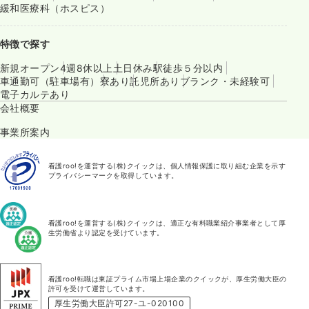
緩和医療科（ホスピス）
特徴で探す
新規オープン
4週8休以上
土日休み
駅徒歩５分以内
車通勤可（駐車場有）
寮あり
託児所あり
ブランク・未経験可
電子カルテあり
会社概要
事業所案内
看護roo!を運営する(株)クイックは、個人情報保護に取り組む企業を示す
プライバシーマークを取得しています。
看護roo!を運営する(株)クイックは、適正な有料職業紹介事業者として厚
生労働省より認定を受けています。
看護roo!転職は東証プライム市場上場企業のクイックが、厚生労働大臣の
許可を受けて運営しています。
厚生労働大臣許可27-ユ-020100