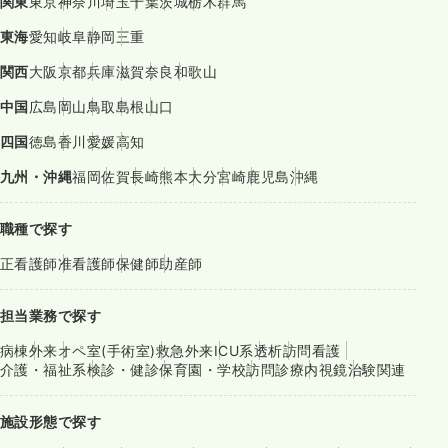
関東
東京
神奈川
埼玉
千葉
茨城
栃木
群馬
東海
愛知
岐阜
静岡
三重
関西
大阪
京都
兵庫
滋賀
奈良
和歌山
中国
広島
岡山
鳥取
島根
山口
四国
徳島
香川
愛媛
高知
九州・沖縄
福岡
佐賀
長崎
熊本
大分
宮崎
鹿児島
沖縄
職種で探す
正看護師
准看護師
保健師
助産師
担当業務で探す
病棟
外来
オペ室(手術室)
救急外来
ICU系
透析
訪問看護
介護・福祉系
検診・健診
保育園・学校
訪問診療
内視鏡
治験関連
施設形態で探す