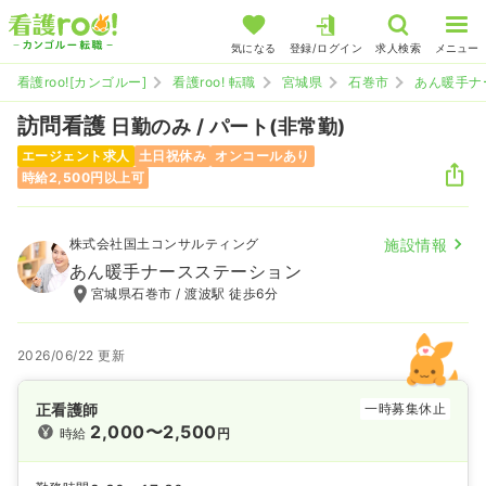
気になる
登録/ログイン
求人検索
メニュー
看護roo![カンゴルー]
看護roo! 転職
宮城県
石巻市
あん暖手ナ
訪問看護
日勤のみ / パート(非常勤)
エージェント求人
土日祝休み
オンコールあり
時給2,500円以上可
株式会社国土コンサルティング
施設情報
あん暖手ナースステーション
宮城県石巻市 / 渡波駅 徒歩6分
2026/06/22 更新
正看護師
一時募集休止
2,000〜2,500
時給
円