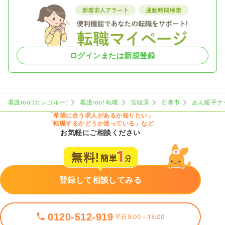
ログインまたは新規登録
看護roo![カンゴルー]
看護roo! 転職
宮城県
石巻市
あん暖手ナ
「希望に合う求人があるか知りたい」
「転職するかどうか迷っている」など
お気軽にご相談ください
登録して相談してみる
0120-512-919
平日9:00～18:00