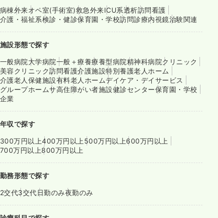
病棟
外来
オペ室(手術室)
救急外来
ICU系
透析
訪問看護
介護・福祉系
検診・健診
保育園・学校
訪問診療
内視鏡
治験関連
施設形態で探す
一般病院
大学病院
一般＋療養
療養型病院
精神科病院
クリニック
美容クリニック
訪問看護
介護施設
特別養護老人ホーム
介護老人保健施設
有料老人ホーム
デイケア・デイサービス
グループホーム
サ高住
障がい者施設
健診センター
保育園・学校
企業
年収で探す
300万円以上
400万円以上
500万円以上
600万円以上
700万円以上
800万円以上
勤務形態で探す
2交代
3交代
日勤のみ
夜勤のみ
診療科目で探す