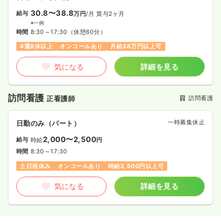
30.8〜38.8
給与
万円
/月
賞与2ヶ月
※一例
時間
8:30～17:30
（休憩60分）
4週8休以上
オンコールあり
月給38万円以上可
気になる
詳細を見る
訪問看護
訪問看護
正看護師
一時募集休止
日勤のみ（パート）
2,000〜2,500
給与
時給
円
時間
8:30～17:30
土日祝休み
オンコールあり
時給2,500円以上可
気になる
詳細を見る