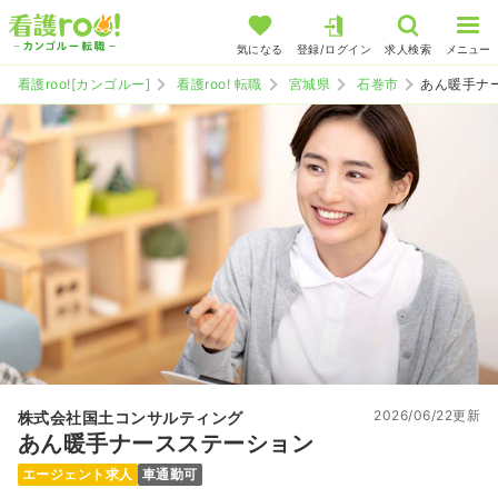
気になる
登録/ログイン
求人検索
メニュー
看護roo![カンゴルー]
看護roo! 転職
宮城県
石巻市
あん暖手ナ
2026/06/22更新
株式会社国土コンサルティング
あん暖手ナースステーション
エージェント求人
車通勤可