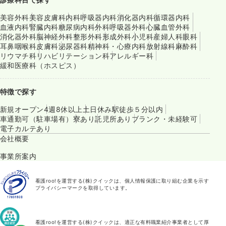
美容外科
美容皮膚科
内科
呼吸器内科
消化器内科
循環器内科
血液内科
腎臓内科
糖尿病内科
外科
呼吸器外科
心臓血管外科
消化器外科
脳神経外科
整形外科
形成外科
小児科
産婦人科
眼科
耳鼻咽喉科
皮膚科
泌尿器科
精神科・心療内科
放射線科
麻酔科
リウマチ科
リハビリテーション科
アレルギー科
緩和医療科（ホスピス）
特徴で探す
新規オープン
4週8休以上
土日休み
駅徒歩５分以内
車通勤可（駐車場有）
寮あり
託児所あり
ブランク・未経験可
電子カルテあり
会社概要
事業所案内
看護roo!を運営する(株)クイックは、個人情報保護に取り組む企業を示す
プライバシーマークを取得しています。
看護roo!を運営する(株)クイックは、適正な有料職業紹介事業者として厚