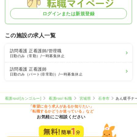
ログインまたは新規登録
この施設の求人一覧
訪問看護
正看護師
/管理職
日勤のみ（常勤）
/一時募集休止
訪問看護
正看護師
日勤のみ（パート(非常勤)）
/一時募集休止
看護roo![カンゴルー]
看護roo! 転職
宮城県
石巻市
あん暖手ナ
「希望に合う求人があるか知りたい」
「転職するかどうか迷っている」など
お気軽にご相談ください