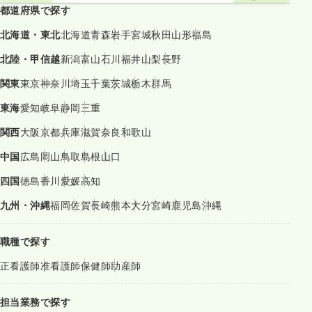
都道府県で探す
北海道・東北
北海道
青森
岩手
宮城
秋田
山形
福島
北陸・甲信越
新潟
富山
石川
福井
山梨
長野
関東
東京
神奈川
埼玉
千葉
茨城
栃木
群馬
東海
愛知
岐阜
静岡
三重
関西
大阪
京都
兵庫
滋賀
奈良
和歌山
中国
広島
岡山
鳥取
島根
山口
四国
徳島
香川
愛媛
高知
九州・沖縄
福岡
佐賀
長崎
熊本
大分
宮崎
鹿児島
沖縄
職種で探す
正看護師
准看護師
保健師
助産師
担当業務で探す