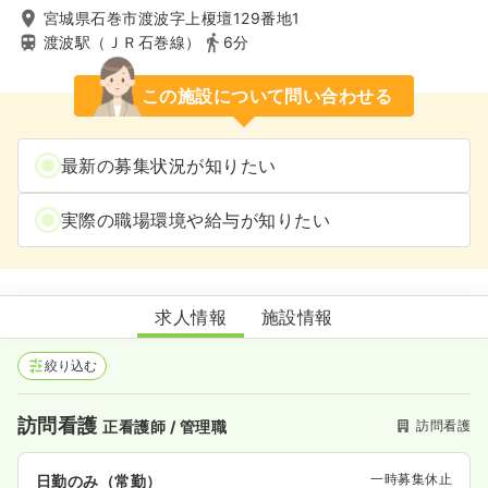
宮城県石巻市渡波字上榎壇129番地1
渡波駅（ＪＲ石巻線）
6分
この施設について問い合わせる
最新の募集状況が知りたい
実際の職場環境や給与が知りたい
あん暖手ナースステーション
求人情報
施設情報
絞り込む
訪問看護
訪問看護
正看護師 / 管理職
一時募集休止
日勤のみ（常勤）