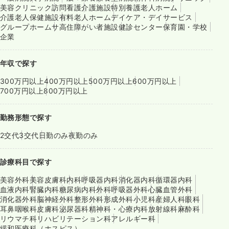
美容クリニック
訪問看護
介護施設
特別養護老人ホーム
介護老人保健施設
有料老人ホーム
デイケア・デイサービス
グループホーム
サ高住
障がい者施設
健診センター
保育園・学校
企業
年収で探す
300万円以上
400万円以上
500万円以上
600万円以上
700万円以上
800万円以上
勤務形態で探す
2交代
3交代
日勤のみ
夜勤のみ
診療科目で探す
美容外科
美容皮膚科
内科
呼吸器内科
消化器内科
循環器内科
血液内科
腎臓内科
糖尿病内科
外科
呼吸器外科
心臓血管外科
消化器外科
脳神経外科
整形外科
形成外科
小児科
産婦人科
眼科
耳鼻咽喉科
皮膚科
泌尿器科
精神科・心療内科
放射線科
麻酔科
リウマチ科
リハビリテーション科
アレルギー科
緩和医療科（ホスピス）