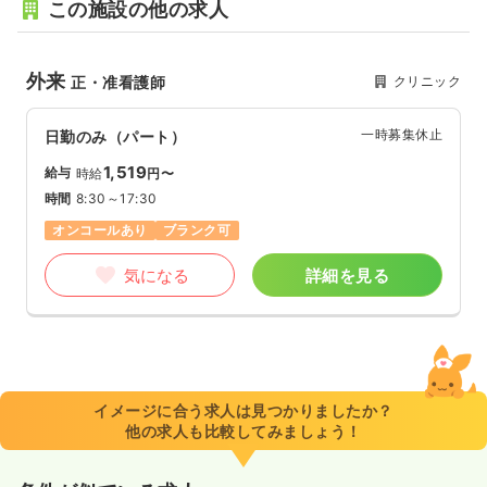
この施設の他の求人
外来
クリニック
正・准看護師
一時募集休止
日勤のみ（パート）
1,519
給与
時給
円〜
時間
8:30～17:30
オンコールあり
ブランク可
気になる
詳細を見る
イメージに合う求人は見つかりましたか？
他の求人も比較してみましょう！