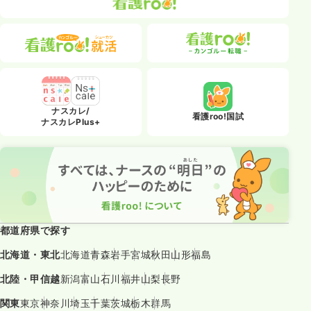
ナスカレ/
看護roo!国試
ナスカレPlus+
都道府県で探す
北海道・東北
北海道
青森
岩手
宮城
秋田
山形
福島
北陸・甲信越
新潟
富山
石川
福井
山梨
長野
関東
東京
神奈川
埼玉
千葉
茨城
栃木
群馬