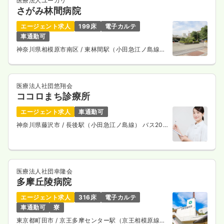
医療法人ユーカリ
さがみ林間病院
エージェント求人
199床
電子カルテ
車通勤可
神奈川県相模原市南区
/ 東林間駅（小田急江ノ島線）
徒歩2分
医療法人社団悠翔会
ココロまち診療所
エージェント求人
車通勤可
神奈川県藤沢市
/ 長後駅（小田急江ノ島線） バス20
分
医療法人社団幸隆会
多摩丘陵病院
エージェント求人
316床
電子カルテ
車通勤可
寮
東京都町田市
/ 京王多摩センター駅（京王相模原線）