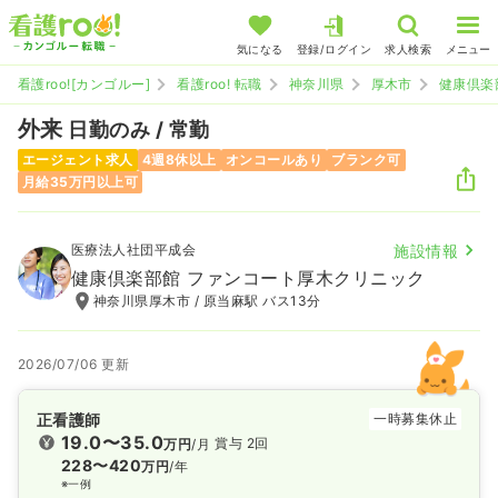
気になる
登録/ログイン
求人検索
メニュー
看護roo![カンゴルー]
看護roo! 転職
神奈川県
厚木市
健康倶楽
外来
日勤のみ / 常勤
エージェント求人
4週8休以上
オンコールあり
ブランク可
月給35万円以上可
医療法人社団平成会
施設情報
健康倶楽部館 ファンコート厚木クリニック
神奈川県厚木市 / 原当麻駅 バス13分
2026/07/06 更新
正看護師
一時募集休止
19.0〜35.0
賞与 2回
万円
/月
228〜420
万円
/年
※一例