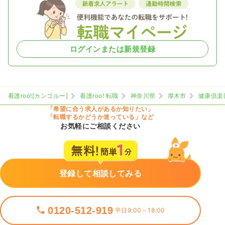
ログインまたは新規登録
看護roo![カンゴルー]
看護roo! 転職
神奈川県
厚木市
健康倶楽
「希望に合う求人があるか知りたい」
「転職するかどうか迷っている」など
お気軽にご相談ください
登録して相談してみる
0120-512-919
平日9:00～18:00