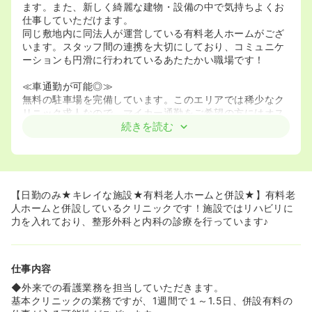
ます。また、新しく綺麗な建物・設備の中で気持ちよくお
仕事していただけます。
同じ敷地内に同法人が運営している有料老人ホームがござ
います。スタッフ間の連携を大切にしており、コミュニケ
ーションも円滑に行われているあたたかい職場です！
≪車通勤が可能◎≫
無料の駐車場を完備しています。このエリアでは稀少なク
リニック求人なので、マイカー通勤をご希望の方にはオス
スメです！
続きを読む
【日勤のみ★キレイな施設★有料老人ホームと併設★】有料老
人ホームと併設しているクリニックです！施設ではリハビリに
力を入れており、整形外科と内科の診療を行っています♪
仕事内容
◆外来での看護業務を担当していただきます。
基本クリニックの業務ですが、1週間で１～1.5日、併設有料の