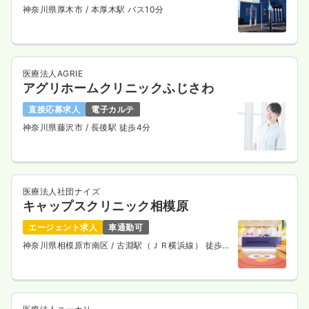
神奈川県厚木市
/ 本厚木駅 バス10分
医療法人AGRIE
アグリホームクリニックふじさわ
直接応募求人
電子カルテ
神奈川県藤沢市
/ 長後駅 徒歩4分
医療法人社団ナイズ
キャップスクリニック相模原
エージェント求人
車通勤可
神奈川県相模原市南区
/ 古淵駅（ＪＲ横浜線） 徒歩
13分