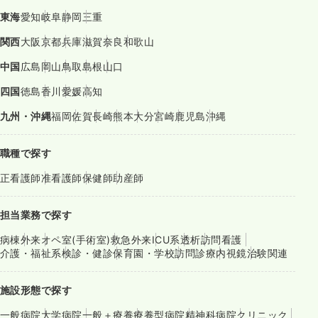
東海
愛知
岐阜
静岡
三重
関西
大阪
京都
兵庫
滋賀
奈良
和歌山
中国
広島
岡山
鳥取
島根
山口
四国
徳島
香川
愛媛
高知
九州・沖縄
福岡
佐賀
長崎
熊本
大分
宮崎
鹿児島
沖縄
職種で探す
正看護師
准看護師
保健師
助産師
担当業務で探す
病棟
外来
オペ室(手術室)
救急外来
ICU系
透析
訪問看護
介護・福祉系
検診・健診
保育園・学校
訪問診療
内視鏡
治験関連
施設形態で探す
一般病院
大学病院
一般＋療養
療養型病院
精神科病院
クリニック