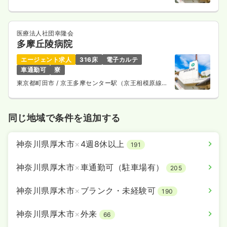
バス10分
医療法人社団幸隆会
多摩丘陵病院
エージェント求人
316床
電子カルテ
車通勤可
寮
東京都町田市
/ 京王多摩センター駅（京王相模原線）
バス10分
同じ地域で条件を追加する
神奈川県厚木市
×
4週8休以上
191
神奈川県厚木市
×
車通勤可（駐車場有）
205
神奈川県厚木市
×
ブランク・未経験可
190
神奈川県厚木市
×
外来
66