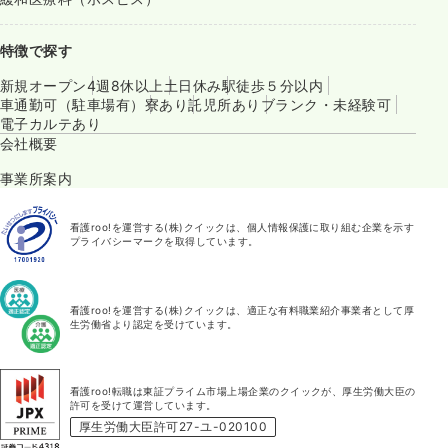
特徴で探す
新規オープン
4週8休以上
土日休み
駅徒歩５分以内
車通勤可（駐車場有）
寮あり
託児所あり
ブランク・未経験可
電子カルテあり
会社概要
事業所案内
看護roo!を運営する(株)クイックは、個人情報保護に取り組む企業を示す
プライバシーマークを取得しています。
看護roo!を運営する(株)クイックは、適正な有料職業紹介事業者として厚
生労働省より認定を受けています。
看護roo!転職は東証プライム市場上場企業のクイックが、厚生労働大臣の
許可を受けて運営しています。
厚生労働大臣許可27-ユ-020100