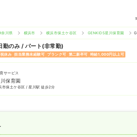
神奈川県
横浜市
横浜市保土ケ谷区
GENKIDS星川保育園
日勤のみ / パート(非常勤)
日祝休み
担当業務未経験可
ブランク可
第二新卒可
時給1,000円以上可
育サービス
S星川保育園
市保土ケ谷区 / 星川駅 徒歩2分
〜