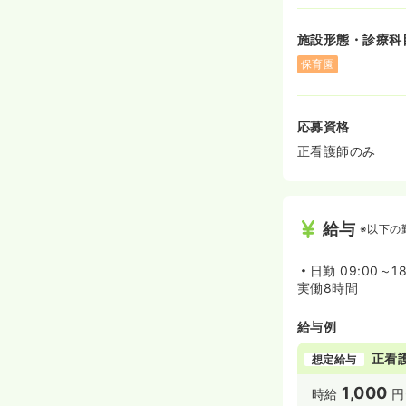
◆日本企業10
◆例えば、毎月
施設形態・診療科
社から毎月支給
将来の積立とし
保育園
◆グループでは
目されている企
応募資格
正看護師のみ
給与
※以下の
日勤
09:00～18
実働8時間
給与例
正看
想定給与
1,000
時給
円