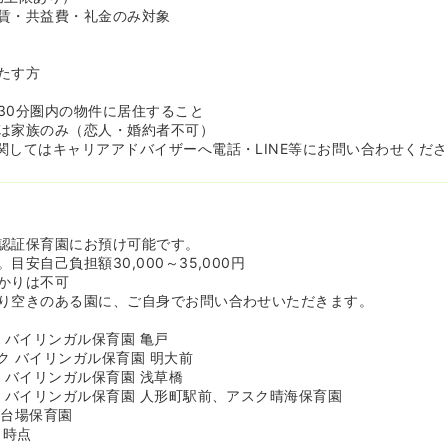
賃・共益費・礼金のみ対象
たす方
30分圏内の物件に居住すること
は家族のみ（恋人・婚約者不可）
関してはキャリアアドバイザーへ電話・LINE等にお問い合わせくだ
認証保育園にお預け可能です。
目安自己負担額30,000～35,000円
かりは不可
り空きのある園に、ご自身でお問い合わせいただきます。
 バイリンガル保育園 亀戸
ク バイリンガル保育園 明大前
 バイリンガル保育園 浅草橋
ク バイリンガル保育園 人形町駅前、アスク晴海保育園
お台場保育園
日時点