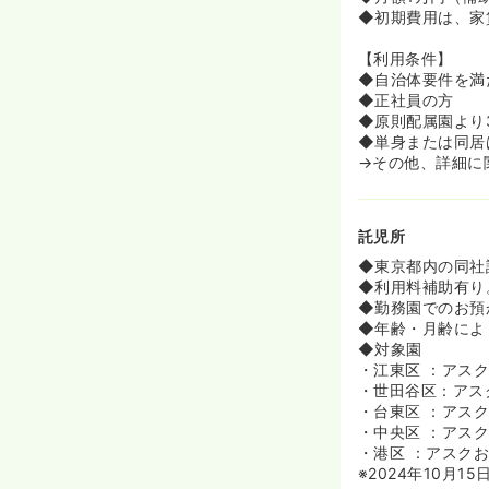
◆初期費用は、家
【利用条件】
◆自治体要件を満
◆正社員の方
◆原則配属園より
◆単身または同居
→その他、詳細に
託児所
◆東京都内の同社
◆利用料補助有り。
◆勤務園でのお預
◆年齢・月齢によ
◆対象園
・江東区 ：アスク
・世田谷区：アス
・台東区 ：アスク
・中央区 ：アス
・港区 ：アスク
※2024年10月15