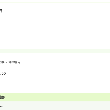
社しか行っていない、脅威の奨励金50％となっております！
2万円、3年間 積み立てた場合、積立額2万円の50％にあたる「1万
目
されるため、年間で72万円＋奨励金36万円＋配当金分の株が積み立
て大人気の制度です！
、2024年にて1年で1株330円台から700円台と大きく伸びている日
業となっております！
勤務時間の場合
:00
護師
〜