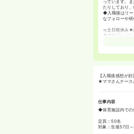
っています。ま
たりしており、
◆入職後はリー
なフォローや研
≪土日祝休み★
◆運動会などの
◆入職日初日か
りやすい環境で
◆残業も月平均
≪全てのこども
◆6年間という
す！
【入職後感想が好
◆病気になりに
★ママさんナース
る健康な身体の
≪借り上げ社宅
仕事内容
◆月額1万円か
◆単身の方はも
◆保育施設内での
◆現在お住まい
※条件がござい
定員：50名
対象：生後57日
≪従業員持株会