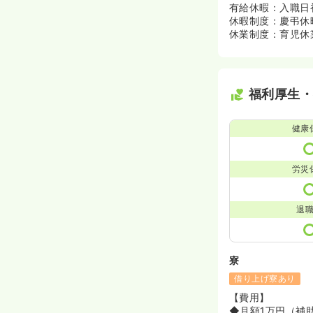
有給休暇：入職日
休暇制度：慶弔休
休業制度：育児休
福利厚生
健康
労災
退
寮
借り上げ寮あり
【費用】
◆月額1万円（補