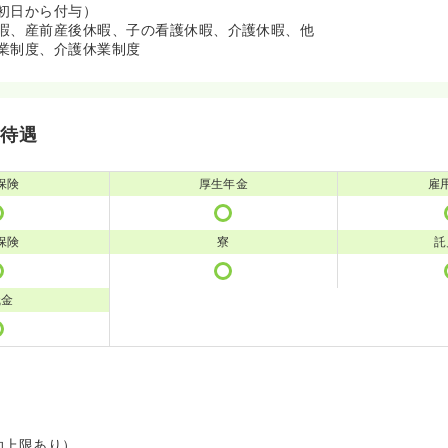
初日から付与）
暇、産前産後休暇、子の看護休暇、介護休暇、他
業制度、介護休業制度
・待遇
保険
厚生年金
雇
保険
寮
託
職金
助上限あり）