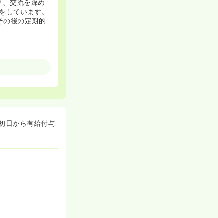
り、交流を深め
をしています。
その後の定期的
どでお休みが取
ることが出来ま
初日から有給付与
す。人生におけ