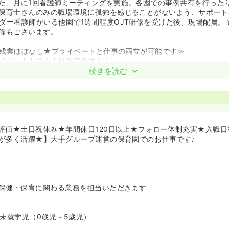
た、月に1回看護師ミーティングを実施。各園での事例共有を行った
保育士さんのみの職場環境に孤独を感じることがないよう、サポート
ダー看護師がいる他園で1週間程度OJT研修を受けた後、現場配属。
修もございます。
残業ほぼなし★プライベートと仕事の両立が可能です≫
イベントを除く土日祝完全休み！
ら有給付与が付与されます！急なお子様の体調不良やイベントごとな
続きを読む
す！
8時間と大変少ない環境です。
が健康に過ごせる未来をサポートする仕事です★≫
長い期間の子どもたちの成長を、保護者の方々と共有しながら実感す
評価★土日祝休み★年間休日120日以上★フォロー体制充実★入職日
くい生活習慣や体作りの支援が、子どもたちの大事な未来に繋がりま
が多く活躍★】大手グループ運営の保育園でのお仕事です♪
土台づくりに貢献するお仕事です★
制度がございます！≫
ら借り上げ社宅制度を活用することができます！
ちろん、ご家族であれば同居人の方がいても対象となります！
保健・保育に関わる業務を担当いただきます
の賃貸から社宅制度に切り替え可能！
ます。詳細はキャリアアドバイザーへお問い合わせください。
～未就学児（0歳児～5歳児）
制度がとても人気です！≫