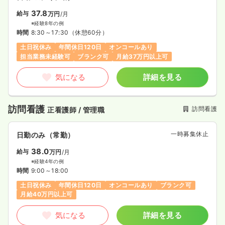
37.8
給与
万円
/月
※経験8年の例
時間
8:30～17:30
（休憩60分）
土日祝休み
年間休日120日
オンコールあり
担当業務未経験可
ブランク可
月給37万円以上可
気になる
詳細を見る
訪問看護
訪問看護
正看護師 / 管理職
一時募集休止
日勤のみ（常勤）
38.0
給与
万円
/月
※経験4年の例
時間
9:00～18:00
土日祝休み
年間休日120日
オンコールあり
ブランク可
月給40万円以上可
気になる
詳細を見る