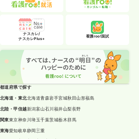
ナスカレ/
看護roo!国試
ナスカレPlus+
都道府県で探す
北海道・東北
北海道
青森
岩手
宮城
秋田
山形
福島
北陸・甲信越
新潟
富山
石川
福井
山梨
長野
関東
東京
神奈川
埼玉
千葉
茨城
栃木
群馬
東海
愛知
岐阜
静岡
三重