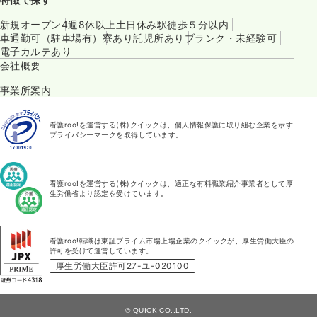
新規オープン
4週8休以上
土日休み
駅徒歩５分以内
車通勤可（駐車場有）
寮あり
託児所あり
ブランク・未経験可
電子カルテあり
会社概要
事業所案内
看護roo!を運営する(株)クイックは、個人情報保護に取り組む企業を示す
プライバシーマークを取得しています。
看護roo!を運営する(株)クイックは、適正な有料職業紹介事業者として厚
生労働省より認定を受けています。
看護roo!転職は東証プライム市場上場企業のクイックが、厚生労働大臣の
許可を受けて運営しています。
厚生労働大臣許可27-ユ-020100
© QUICK CO.,LTD.