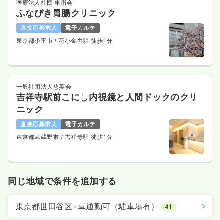
医療法人社団 隼甫会
ふなびき胃腸クリニック
直接応募求人
電子カルテ
東京都小平市
/ 花小金井駅 徒歩1分
一般社団法人慈英会
吉祥寺駅前こにし内視鏡と人間ドックのクリ
ニック
直接応募求人
電子カルテ
東京都武蔵野市
/ 吉祥寺駅 徒歩1分
同じ地域で条件を追加する
東京都世田谷区
×
車通勤可（駐車場有）
41