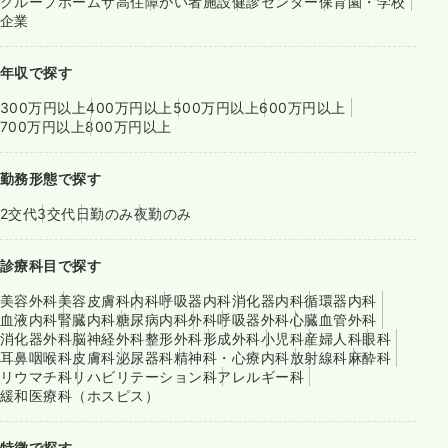
グループホーム
サ高住
障がい者施設
健診センター
保育園・学校
企業
年収で探す
300万円以上
400万円以上
500万円以上
600万円以上
700万円以上
800万円以上
勤務形態で探す
2交代
3交代
日勤のみ
夜勤のみ
診療科目で探す
美容外科
美容皮膚科
内科
呼吸器内科
消化器内科
循環器内科
血液内科
腎臓内科
糖尿病内科
外科
呼吸器外科
心臓血管外科
消化器外科
脳神経外科
整形外科
形成外科
小児科
産婦人科
眼科
耳鼻咽喉科
皮膚科
泌尿器科
精神科・心療内科
放射線科
麻酔科
リウマチ科
リハビリテーション科
アレルギー科
緩和医療科（ホスピス）
特徴で探す