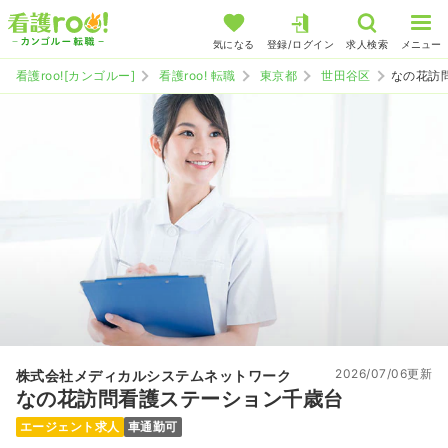
気になる
登録/ログイン
求人検索
メニュー
看護roo![カンゴルー]
看護roo! 転職
東京都
世田谷区
なの花訪
2026/07/06更新
株式会社メディカルシステムネットワーク
なの花訪問看護ステーション千歳台
エージェント求人
車通勤可