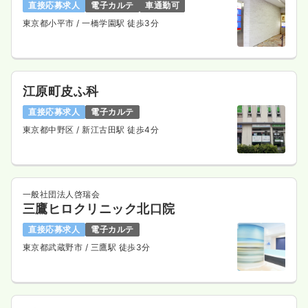
直接応募求人
電子カルテ
車通勤可
東京都小平市
/ 一橋学園駅 徒歩3分
江原町皮ふ科
直接応募求人
電子カルテ
東京都中野区
/ 新江古田駅 徒歩4分
一般社団法人啓瑞会
三鷹ヒロクリニック北口院
直接応募求人
電子カルテ
東京都武蔵野市
/ 三鷹駅 徒歩3分