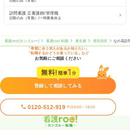
日勤のみ（常勤）
訪問看護
正看護師
/管理職
日勤のみ（常勤）
/一時募集休止
看護roo![カンゴルー]
看護roo! 転職
東京都
世田谷区
なの花訪
「希望に合う求人があるか知りたい」
「転職するかどうか迷っている」など
お気軽にご相談ください
登録して相談してみる
0120-512-919
平日9:00～18:00