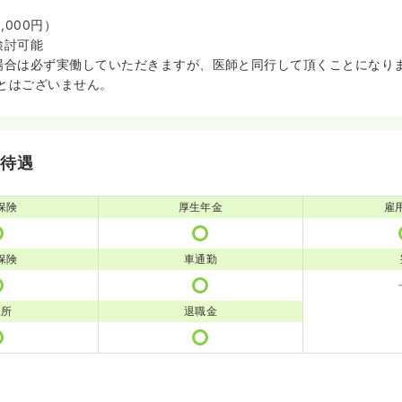
,000円）
検討可能
場合は必ず実働していただきますが、医師と同行して頂くことになり
とはございません。
・待遇
保険
厚生年金
雇
保険
車通勤
児所
退職金