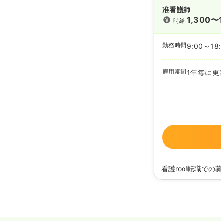
准看護師
1,300〜
時給
勤務時間
9:00～18
雇用期間
1年毎に更
看護roo!転職での
2025/05/07
正・准