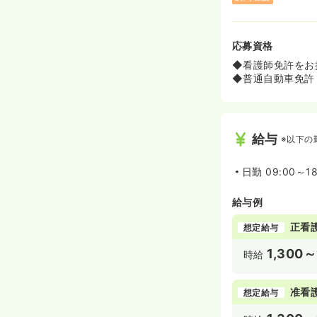
応募資格
◆看護師免許をお
◆普通自動車免許
給与
※以下の
日勤
09:00～1
給与例
正看
想定給与
1,300～
時給
准看
想定給与