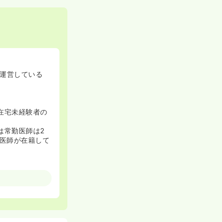
運営している
在宅未経験者の
は常勤医師は2
・医師が在籍して
験を十分に活か
も7,000円