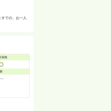
ますでの、お一人
用保険
寮