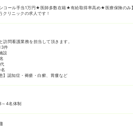
が相場にところ、病棟の夜勤レベルの金額をいただくことが出来ます。
関しては、一人で訪問するか、医師が同行して対応するパターンがあ
ンコール手当1万円★医師多数在籍★有給取得率高め★医療保険のみ
、自分ひとりで全てを判断すなくてはいけないという不安やプレッシ
うクリニックの求人です！
ん。
境です！≫
得実績もあり！
員同士連携しながらお休みなど取得可能です！
と訪問看護業務を担当して頂きます。
13件
生あり！≫
施設
タッフに感謝を込めて、毎月クオカード3,000円分プレゼントや、
名
ございます！
0代
0名
患】認知症・褥瘡・白癬、胃瘻など
3～4名体制
目