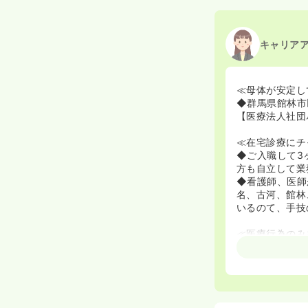
キャリア
≪母体が安定し
◆群馬県館林市
【医療法人社団
≪在宅診療にチ
◆ご入職して3
方も自立して業
◆看護師、医師
名、古河、館林
いるのて、手技
≪医療行為のみ
◆100％医療
した働き方がで
≪オンコール手
◆オンコール手