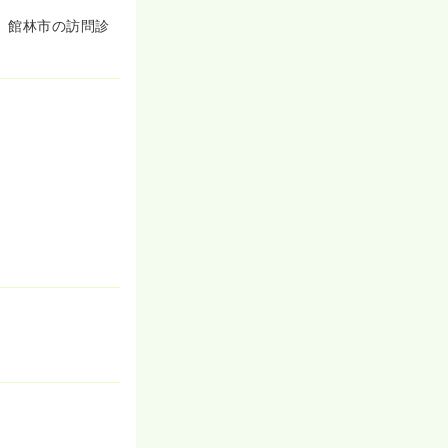
ります。医師が
】館林市の訪問診
ャーを感じる必
自販機無料など嬉