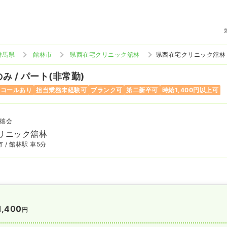
群馬県
館林市
県西在宅クリニック舘林
県西在宅クリニック舘林
み / パート(非常勤)
ンコールあり
担当業務未経験可
ブランク可
第二新卒可
時給1,400円以上可
徳会
リニック舘林
 / 館林駅 車5分
1,400
円