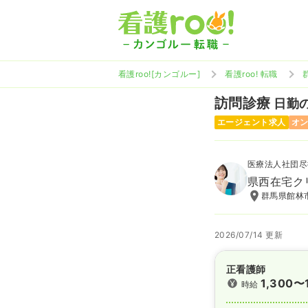
看護roo![カンゴルー]
看護roo! 転職
訪問診療
日勤の
エージェント求人
オ
医療法人社団尽
県西在宅ク
群馬県館林市
2026/07/14 更新
正看護師
1,300〜
時給