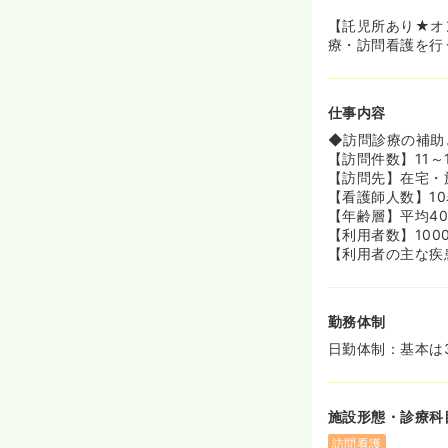
～8,000円
◆オンコールに
【託児所あり★オ
同行する場合は
療・訪問看護を行
要がございませ
≪働きやすい環
仕事内容
◆男性の育休取
子育て優先で職
◆訪問診療の補助
【訪問件数】11～
≪嬉しい福利厚
【訪問先】在宅・
◆日々働く、ス
【看護師人数】10
しい福利厚生が
【年齢層】平均4
【利用者数】100
【利用者の主な疾
勤務体制
日勤体制：基本は
施設形態・診療科
訪問看護