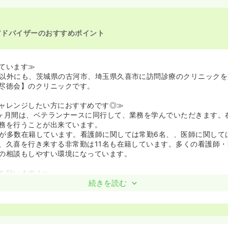
アドバイザーのおすすめポイント
ています≫
以外にも、茨城県の古河市、埼玉県久喜市に訪問診療のクリニックを
尽徳会】のクリニックです。
ャレンジしたい方におすすめです◎≫
ヶ月間は、ベテランナースに同行して、業務を学んでいただきます。
務を行うことが出来ています。
が多数在籍しています。看護師に関しては常勤6名、、医師に関して
、久喜を行き来する非常勤は11名も在籍しています。多くの看護師
の相談もしやすい環境になっています。
を行います！≫
保険のみなので、介護業務は行いません。看護師としてのこれまでの経
続きを読む
きます。
当は1万円！一人で実働することはありません≫
当は1万円と非常に手厚い価格になっています。当番と実働手当合わせて