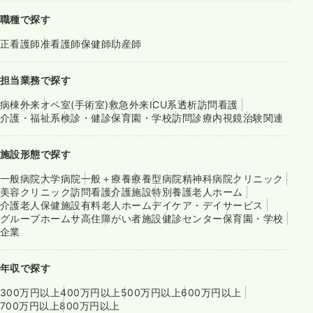
職種で探す
正看護師
准看護師
保健師
助産師
担当業務で探す
病棟
外来
オペ室(手術室)
救急外来
ICU系
透析
訪問看護
介護・福祉系
検診・健診
保育園・学校
訪問診療
内視鏡
治験関連
施設形態で探す
一般病院
大学病院
一般＋療養
療養型病院
精神科病院
クリニック
美容クリニック
訪問看護
介護施設
特別養護老人ホーム
介護老人保健施設
有料老人ホーム
デイケア・デイサービス
グループホーム
サ高住
障がい者施設
健診センター
保育園・学校
企業
年収で探す
300万円以上
400万円以上
500万円以上
600万円以上
700万円以上
800万円以上