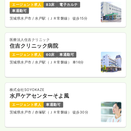
エージェント求人
83床
電子カルテ
車通勤可
茨城県水戸市
/ 水戸駅（ＪＲ常磐線） 徒歩15分
医療法人住吉クリニック
住吉クリニック病院
エージェント求人
60床
車通勤可
茨城県水戸市
/ 水戸駅（ＪＲ常磐線） 車16分
株式会社SOYOKAZE
水戸ケアセンターそよ風
エージェント求人
車通勤可
茨城県水戸市
/ 赤塚駅（ＪＲ常磐線） 徒歩30分