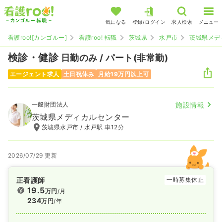
気になる
登録/ログイン
求人検索
メニュー
看護roo![カンゴルー]
看護roo! 転職
茨城県
水戸市
茨城県メデ
検診・健診
日勤のみ / パート(非常勤)
エージェント求人
土日祝休み
月給19万円以上可
一般財団法人
施設情報
茨城県メディカルセンター
茨城県水戸市 / 水戸駅 車12分
2026/07/29 更新
正看護師
一時募集休止
19.5
万円
/月
234
万円
/年