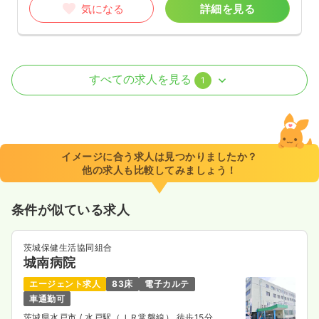
気になる
詳細を見る
検診・健診
健診センター
保健師
すべての求人を見る
1
一時募集休止
日勤のみ（常勤）
21.4
給与
万円〜
/月
賞与5.45ヶ月
※一例
イメージに合う求人は見つかりましたか？
時間
8:30～17:00
他の求人も比較してみましょう！
土日祝休み
年間休日125日
月給21万円以上可
条件が似ている求人
気になる
詳細を見る
茨城保健生活協同組合
城南病院
エージェント求人
83床
電子カルテ
車通勤可
茨城県水戸市
/ 水戸駅（ＪＲ常磐線） 徒歩15分