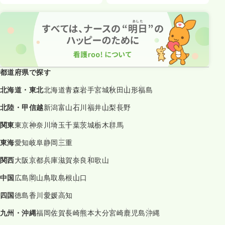
都道府県で探す
北海道・東北
北海道
青森
岩手
宮城
秋田
山形
福島
北陸・甲信越
新潟
富山
石川
福井
山梨
長野
関東
東京
神奈川
埼玉
千葉
茨城
栃木
群馬
東海
愛知
岐阜
静岡
三重
関西
大阪
京都
兵庫
滋賀
奈良
和歌山
中国
広島
岡山
鳥取
島根
山口
四国
徳島
香川
愛媛
高知
九州・沖縄
福岡
佐賀
長崎
熊本
大分
宮崎
鹿児島
沖縄