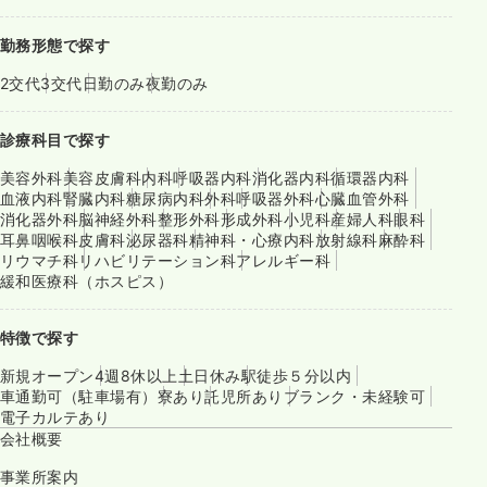
勤務形態で探す
2交代
3交代
日勤のみ
夜勤のみ
診療科目で探す
美容外科
美容皮膚科
内科
呼吸器内科
消化器内科
循環器内科
血液内科
腎臓内科
糖尿病内科
外科
呼吸器外科
心臓血管外科
消化器外科
脳神経外科
整形外科
形成外科
小児科
産婦人科
眼科
耳鼻咽喉科
皮膚科
泌尿器科
精神科・心療内科
放射線科
麻酔科
リウマチ科
リハビリテーション科
アレルギー科
緩和医療科（ホスピス）
特徴で探す
新規オープン
4週8休以上
土日休み
駅徒歩５分以内
車通勤可（駐車場有）
寮あり
託児所あり
ブランク・未経験可
電子カルテあり
会社概要
事業所案内