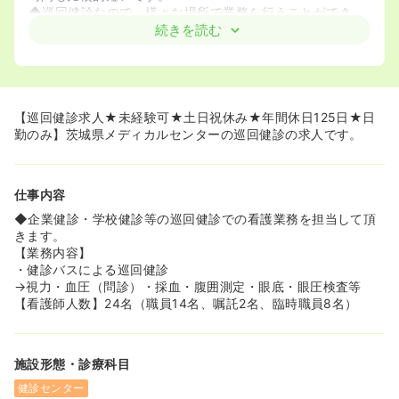
◆巡回健診なので、様々な場所で業務を行うことができ、
変化のある働き方ができます。
続きを読む
≪未経験でも安心！≫
◆巡回健診業務が未経験の方も歓迎！
◆24名の看護師が在籍しており、サポート体制も整ってい
ます。
【巡回健診求人★未経験可★土日祝休み★年間休日125日★日
勤のみ】茨城県メディカルセンターの巡回健診の求人です。
仕事内容
◆企業健診・学校健診等の巡回健診での看護業務を担当して頂
きます。
【業務内容】
・健診バスによる巡回健診
→視力・血圧（問診）・採血・腹囲測定・眼底・眼圧検査等
【看護師人数】24名（職員14名、嘱託2名、臨時職員8名）
施設形態・診療科目
健診センター