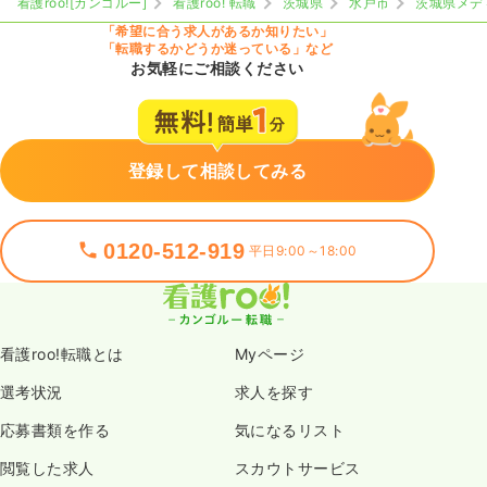
看護roo![カンゴルー]
看護roo! 転職
茨城県
水戸市
茨城県メデ
「希望に合う求人があるか知りたい」
「転職するかどうか迷っている」など
お気軽にご相談ください
登録して相談してみる
0120-512-919
平日9:00～18:00
看護roo!転職とは
Myページ
選考状況
求人を探す
応募書類を作る
気になるリスト
閲覧した求人
スカウトサービス