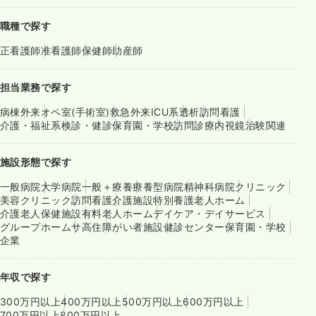
職種で探す
正看護師
准看護師
保健師
助産師
担当業務で探す
病棟
外来
オペ室(手術室)
救急外来
ICU系
透析
訪問看護
介護・福祉系
検診・健診
保育園・学校
訪問診療
内視鏡
治験関連
施設形態で探す
一般病院
大学病院
一般＋療養
療養型病院
精神科病院
クリニック
美容クリニック
訪問看護
介護施設
特別養護老人ホーム
介護老人保健施設
有料老人ホーム
デイケア・デイサービス
グループホーム
サ高住
障がい者施設
健診センター
保育園・学校
企業
年収で探す
300万円以上
400万円以上
500万円以上
600万円以上
700万円以上
800万円以上