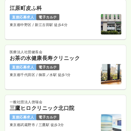
江原町皮ふ科
直接応募求人
電子カルテ
東京都中野区
/ 新江古田駅 徒歩4分
医療法人社団健長会
お茶の水健康長寿クリニック
直接応募求人
電子カルテ
東京都千代田区
/ 御茶ノ水駅 徒歩1分
一般社団法人啓瑞会
三鷹ヒロクリニック北口院
直接応募求人
電子カルテ
東京都武蔵野市
/ 三鷹駅 徒歩3分