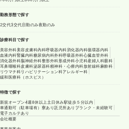
勤務形態で探す
2交代
3交代
日勤のみ
夜勤のみ
診療科目で探す
美容外科
美容皮膚科
内科
呼吸器内科
消化器内科
循環器内科
血液内科
腎臓内科
糖尿病内科
外科
呼吸器外科
心臓血管外科
消化器外科
脳神経外科
整形外科
形成外科
小児科
産婦人科
眼科
耳鼻咽喉科
皮膚科
泌尿器科
精神科・心療内科
放射線科
麻酔科
リウマチ科
リハビリテーション科
アレルギー科
緩和医療科（ホスピス）
特徴で探す
新規オープン
4週8休以上
土日休み
駅徒歩５分以内
車通勤可（駐車場有）
寮あり
託児所あり
ブランク・未経験可
電子カルテあり
会社概要
事業所案内