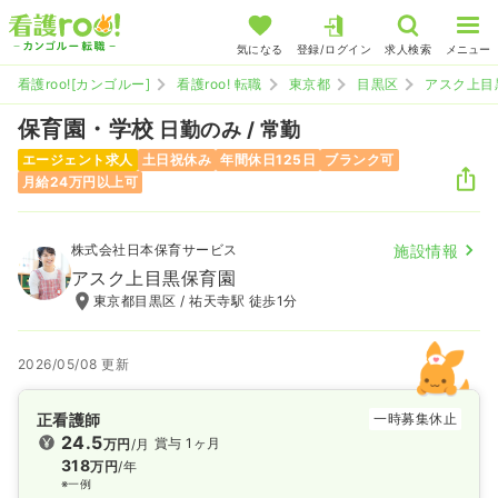
気になる
登録/ログイン
求人検索
メニュー
看護roo![カンゴルー]
看護roo! 転職
東京都
目黒区
アスク上目
保育園・学校
日勤のみ / 常勤
エージェント求人
土日祝休み
年間休日125日
ブランク可
月給24万円以上可
株式会社日本保育サービス
施設情報
アスク上目黒保育園
東京都目黒区 / 祐天寺駅 徒歩1分
2026/05/08 更新
正看護師
一時募集休止
24.5
賞与 1ヶ月
万円
/月
318
万円
/年
※一例