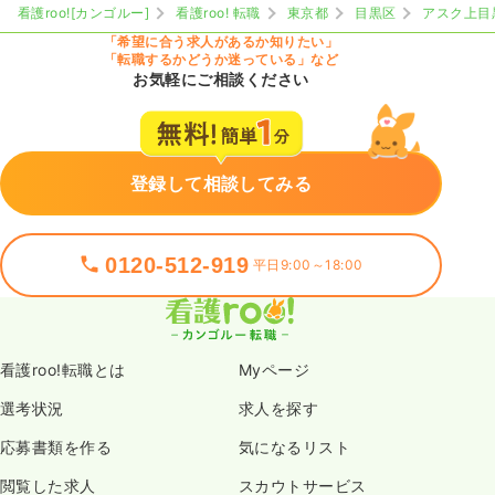
看護roo![カンゴルー]
看護roo! 転職
東京都
目黒区
アスク上目
「希望に合う求人があるか知りたい」
「転職するかどうか迷っている」など
お気軽にご相談ください
登録して相談してみる
0120-512-919
平日9:00～18:00
看護roo!転職とは
Myページ
選考状況
求人を探す
応募書類を作る
気になるリスト
閲覧した求人
スカウトサービス