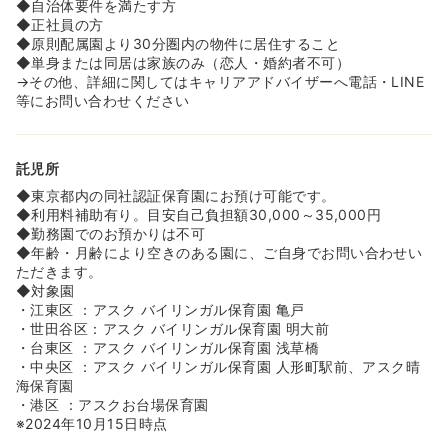
◆自治体要件を満たす方
◆正社員の方
◆原則配属園より30分圏内の物件に居住すること
◆単身または同居は家族のみ（恋人・婚約者不可）
→その他、詳細に関してはキャリアアドバイザーへ電話・LINE
等にお問い合わせください
託児所
◆東京都内の同社認証保育園にお預け可能です。
◆利用料補助有り。目安自己負担額30,000～35,000円
◆勤務園でのお預かりは不可
◆年齢・月齢により空きのある園に、ご自身でお問い合わせい
ただきます。
◆対象園
・江東区 ：アスク バイリンガル保育園 亀戸
・世田谷区：アスク バイリンガル保育園 明大前
・台東区 ：アスク バイリンガル保育園 浅草橋
・中央区 ：アスク バイリンガル保育園 人形町駅前、アスク晴
海保育園
・港区 ：アスクお台場保育園
※2024年10月15日時点