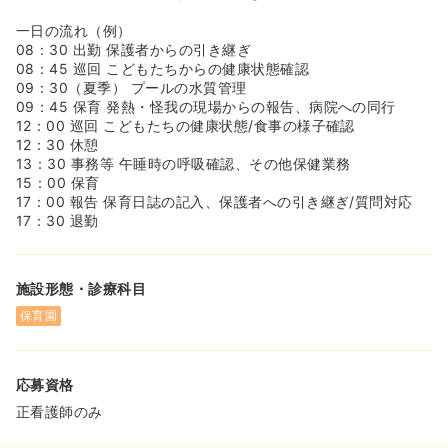
≪借り上げ社宅制度がございます！≫
◆月額1万円から借り上げ社宅制度を活用することができ
一日の流れ（例）
ます！
08：30 出勤 保護者からの引き継ぎ
◆単身の方はもちろん、ご家族であれば同居人の方がいて
08：45 巡回 こどもたちからの健康状態確認
も対象となります！
09：30（夏季） プールの水質管理
◆現在お住まいの賃貸から社宅制度に切り替え可能！
09：45 保育 発熱・怪我の現場からの報告、病院への同行
※条件がございます。詳細はキャリアアドバイザーへお問
12：00 巡回 こどもたちの健康状態/食事の様子確認
い合わせください。
12：30 休憩
13：30 事務等 午睡時の呼吸確認、その他保健業務
≪従業員持株会制度がとても人気です！≫
15：00 保育
◆日本企業10社しか行っていない、脅威の奨励金50％と
17：00 報告 保育日誌の記入、保護者への引き継ぎ/質問対応
なっております！
17：30 退勤
◆例えば、毎月2万円、3年間 積み立てた場合、積立額2万
円の50％にあたる「1万円の奨励金」が会社から毎月支給
されるため、年間で72万円＋奨励金36万円＋配当金分の株
施設形態・診療科目
が積み立てられるため、将来の積立として大人気の制度で
す！
保育園
◆グループでは、2024年にて1年で1株330円台から700円
台と大きく伸びている日本企業からも注目されている企業
となっております！
応募資格
正看護師のみ