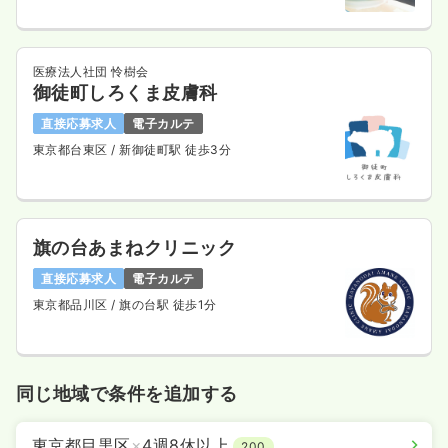
医療法人社団 怜樹会
御徒町しろくま皮膚科
直接応募求人
電子カルテ
東京都台東区
/ 新御徒町駅 徒歩3分
旗の台あまねクリニック
直接応募求人
電子カルテ
東京都品川区
/ 旗の台駅 徒歩1分
同じ地域で条件を追加する
東京都目黒区
×
4週8休以上
200