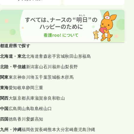
都道府県で探す
北海道・東北
北海道
青森
岩手
宮城
秋田
山形
福島
北陸・甲信越
新潟
富山
石川
福井
山梨
長野
関東
東京
神奈川
埼玉
千葉
茨城
栃木
群馬
東海
愛知
岐阜
静岡
三重
関西
大阪
京都
兵庫
滋賀
奈良
和歌山
中国
広島
岡山
鳥取
島根
山口
四国
徳島
香川
愛媛
高知
九州・沖縄
福岡
佐賀
長崎
熊本
大分
宮崎
鹿児島
沖縄