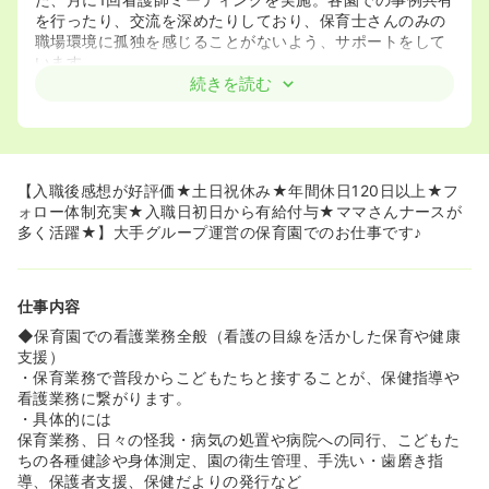
を行ったり、交流を深めたりしており、保育士さんのみの
職場環境に孤独を感じることがないよう、サポートをして
います。
◆入職後はリーダー看護師がいる他園で1週間程度OJT研
続きを読む
修を受けた後、現場配属。その後の定期的なフォローや研
修もございます。
≪土日祝休み★残業ほぼなし★プライベートと仕事の両立
が可能です≫
【入職後感想が好評価★土日祝休み★年間休日120日以上★フ
◆運動会などのイベントを除く土日祝完全休み！
ォロー体制充実★入職日初日から有給付与★ママさんナースが
◆入職日初日から有給付与が付与されます！急なお子様の
多く活躍★】大手グループ運営の保育園でのお仕事です♪
体調不良やイベントごとなどでお休みが取りやすい環境で
す！
◆残業も月平均8時間と大変少ない環境です。
仕事内容
≪全てのこどもが健康に過ごせる未来をサポートする仕事
◆保育園での看護業務全般（看護の目線を活かした保育や健康
です★≫
支援）
◆6年間という長い期間の子どもたちの成長を、保護者の
・保育業務で普段からこどもたちと接することが、保健指導や
方々と共有しながら実感することが出来ます！
看護業務に繋がります。
◆病気になりにくい生活習慣や体作りの支援が、子どもた
・具体的には
ちの大事な未来に繋がります。人生における健康な身体の
保育業務、日々の怪我・病気の処置や病院への同行、こどもた
土台づくりに貢献するお仕事です★
ちの各種健診や身体測定、園の衛生管理、手洗い・歯磨き指
導、保護者支援、保健だよりの発行など