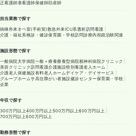
正看護師
准看護師
保健師
助産師
担当業務で探す
病棟
外来
オペ室(手術室)
救急外来
ICU系
透析
訪問看護
介護・福祉系
検診・健診
保育園・学校
訪問診療
内視鏡
治験関連
施設形態で探す
一般病院
大学病院
一般＋療養
療養型病院
精神科病院
クリニック
美容クリニック
訪問看護
介護施設
特別養護老人ホーム
介護老人保健施設
有料老人ホーム
デイケア・デイサービス
グループホーム
サ高住
障がい者施設
健診センター
保育園・学校
企業
年収で探す
300万円以上
400万円以上
500万円以上
600万円以上
700万円以上
800万円以上
勤務形態で探す