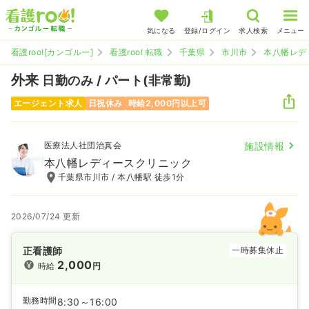
気になる
登録/ログイン
求人検索
メニュー
看護roo![カンゴルー]
看護roo! 転職
千葉県
市川市
本八幡レデ
外来
日勤のみ / パート(非常勤)
エージェント求人
日祝休み
時給2,000円以上可
医療法人社団治真会
施設情報
本八幡レディースクリニック
千葉県市川市 / 本八幡駅 徒歩1分
2026/07/24 更新
正看護師
一時募集休止
2,000
時給
円
勤務時間
8:30～16:00