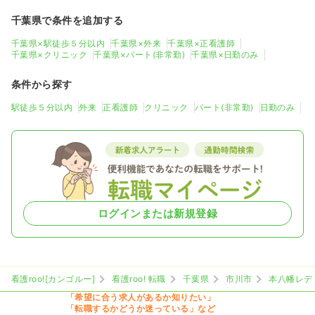
千葉県で条件を追加する
千葉県×駅徒歩５分以内
千葉県×外来
千葉県×正看護師
千葉県×クリニック
千葉県×パート(非常勤)
千葉県×日勤のみ
条件から探す
駅徒歩５分以内
外来
正看護師
クリニック
パート(非常勤)
日勤のみ
ログインまたは新規登録
看護roo![カンゴルー]
看護roo! 転職
千葉県
市川市
本八幡レデ
「希望に合う求人があるか知りたい」
「転職するかどうか迷っている」など