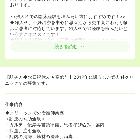
おります。
<<婦人科での臨床経験を積みたい方におすすめです！>>
◆婦人科、不妊治療を中心に思春期から更年期にわたり幅
広い患者に対応しています。婦人科での経験を積みたいと
いう方にオススメです！
◆婦人科未経験の方でも丁寧に教育をしてくれるのでとて
も安心です。
続きを読む
◆タイミング療法、生殖補助医療（ＡＲＴ）、人口受精で
不妊治療に取り組んでいます。
◆女性の患者様と密に接する職場ですので、人とのコミュ
ニケーションが好きな方にオススメです！
【駅チカ◆水日祝休み★高給与】2017年に設立した婦人科クリ
<<アクセスのいいクリニックです♪>>
ニックでの募集です♪
◆京成本八幡駅から徒歩1分。JR本八幡駅から徒歩3分とと
てもアクセスがいいため通勤がとても楽です！！
◆駅の近くにはスーパーや飲食店があるため、お仕事帰り
仕事内容
にお買い物などできます！
◆クリニックでの看護師業務
＜診療の補助全般＞
・カルテ、伝票等書類準備、患者呼び込み、案内
・採血、注射全般
・院内の清掃、器材の洗浄、消毒