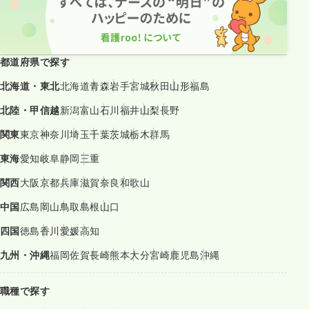
都道府県で探す
北海道・東北
北海道
青森
岩手
宮城
秋田
山形
福島
北陸・甲信越
新潟
富山
石川
福井
山梨
長野
関東
東京
神奈川
埼玉
千葉
茨城
栃木
群馬
東海
愛知
岐阜
静岡
三重
関西
大阪
京都
兵庫
滋賀
奈良
和歌山
中国
広島
岡山
鳥取
島根
山口
四国
徳島
香川
愛媛
高知
九州・沖縄
福岡
佐賀
長崎
熊本
大分
宮崎
鹿児島
沖縄
職種で探す