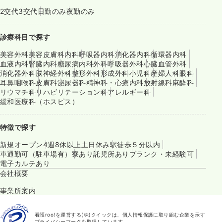
2交代
3交代
日勤のみ
夜勤のみ
診療科目で探す
美容外科
美容皮膚科
内科
呼吸器内科
消化器内科
循環器内科
血液内科
腎臓内科
糖尿病内科
外科
呼吸器外科
心臓血管外科
消化器外科
脳神経外科
整形外科
形成外科
小児科
産婦人科
眼科
耳鼻咽喉科
皮膚科
泌尿器科
精神科・心療内科
放射線科
麻酔科
リウマチ科
リハビリテーション科
アレルギー科
緩和医療科（ホスピス）
特徴で探す
新規オープン
4週8休以上
土日休み
駅徒歩５分以内
車通勤可（駐車場有）
寮あり
託児所あり
ブランク・未経験可
電子カルテあり
会社概要
事業所案内
看護roo!を運営する(株)クイックは、個人情報保護に取り組む企業を示す
プライバシーマークを取得しています。