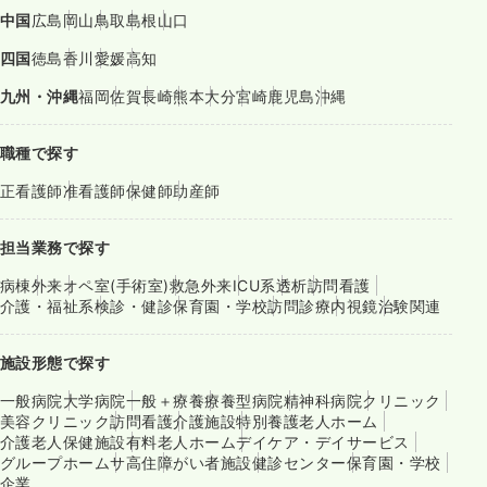
中国
広島
岡山
鳥取
島根
山口
四国
徳島
香川
愛媛
高知
九州・沖縄
福岡
佐賀
長崎
熊本
大分
宮崎
鹿児島
沖縄
職種で探す
正看護師
准看護師
保健師
助産師
担当業務で探す
病棟
外来
オペ室(手術室)
救急外来
ICU系
透析
訪問看護
介護・福祉系
検診・健診
保育園・学校
訪問診療
内視鏡
治験関連
施設形態で探す
一般病院
大学病院
一般＋療養
療養型病院
精神科病院
クリニック
美容クリニック
訪問看護
介護施設
特別養護老人ホーム
介護老人保健施設
有料老人ホーム
デイケア・デイサービス
グループホーム
サ高住
障がい者施設
健診センター
保育園・学校
企業