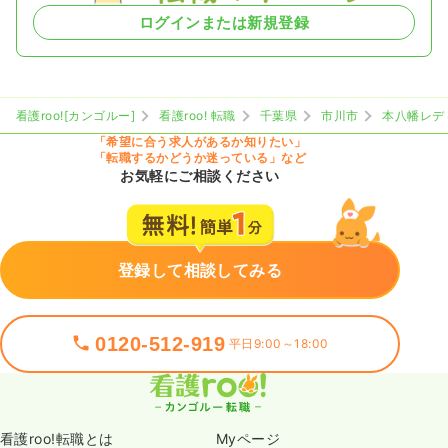
ログインまたは新規登録
看護roo![カンゴルー]
看護roo! 転職
千葉県
市川市
本八幡レデ
「希望に合う求人があるか知りたい」
「転職するかどうか迷っている」など
お気軽にご相談ください
登録して相談してみる
0120-512-919
平日9:00～18:00
看護roo!転職とは
Myページ