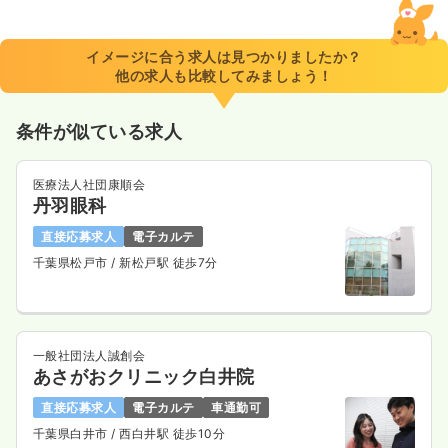
イメージに合う求人は見つかりましたか？
他の求人も比較してみましょう！
条件が似ている求人
医療法人社団康順会
丹羽眼科
直接応募求人
電子カルテ
千葉県松戸市
/ 新松戸駅 徒歩7分
一般社団法人誠創会
あさがおクリニック白井院
直接応募求人
電子カルテ
車通勤可
千葉県白井市
/ 西白井駅 徒歩10分