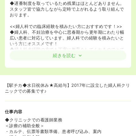
◆遅番制度を取っているため残業はほとんどありません。
スタッフ皆で協力しながら定時で上がれるよう取り組んで
おります。
<<婦人科での臨床経験を積みたい方におすすめです！>>
◆婦人科、不妊治療を中心に思春期から更年期にわたり幅
広い患者に対応しています。婦人科での経験を積みたいと
いう方にオススメです！
◆婦人科未経験の方でも丁寧に教育をしてくれるのでとて
も安心です。
続きを読む
◆タイミング療法、生殖補助医療（ＡＲＴ）、人口受精で
不妊治療に取り組んでいます。
◆女性の患者様と密に接する職場ですので、人とのコミュ
ニケーションが好きな方にオススメです！
【駅チカ◆水日祝休み★高給与】2017年に設立した婦人科クリ
<<アクセスのいいクリニックです♪>>
ニックでの募集です♪
◆京成本八幡駅から徒歩1分。JR本八幡駅から徒歩3分とと
てもアクセスがいいため通勤がとても楽です！！
◆駅の近くにはスーパーや飲食店があるため、お仕事帰り
仕事内容
にお買い物などできます！
◆クリニックでの看護師業務
＜診療の補助全般＞
・カルテ、伝票等書類準備、患者呼び込み、案内