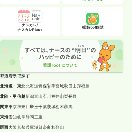
ナスカレ/
看護roo!国試
ナスカレPlus+
都道府県で探す
北海道・東北
北海道
青森
岩手
宮城
秋田
山形
福島
北陸・甲信越
新潟
富山
石川
福井
山梨
長野
関東
東京
神奈川
埼玉
千葉
茨城
栃木
群馬
東海
愛知
岐阜
静岡
三重
関西
大阪
京都
兵庫
滋賀
奈良
和歌山