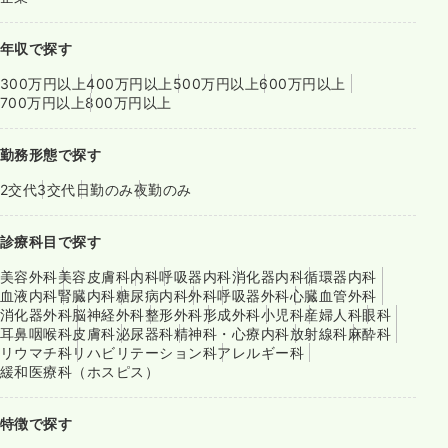
年収で探す
300万円以上
400万円以上
500万円以上
600万円以上
700万円以上
800万円以上
勤務形態で探す
2交代
3交代
日勤のみ
夜勤のみ
診療科目で探す
美容外科
美容皮膚科
内科
呼吸器内科
消化器内科
循環器内科
血液内科
腎臓内科
糖尿病内科
外科
呼吸器外科
心臓血管外科
消化器外科
脳神経外科
整形外科
形成外科
小児科
産婦人科
眼科
耳鼻咽喉科
皮膚科
泌尿器科
精神科・心療内科
放射線科
麻酔科
リウマチ科
リハビリテーション科
アレルギー科
緩和医療科（ホスピス）
特徴で探す