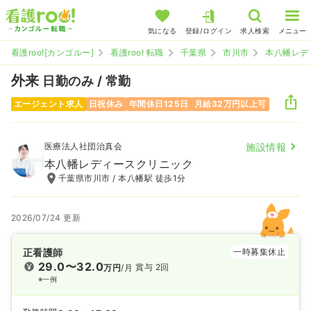
気になる
登録/ログイン
求人検索
メニュー
看護roo![カンゴルー]
看護roo! 転職
千葉県
市川市
本八幡レデ
外来
日勤のみ / 常勤
エージェント求人
日祝休み
年間休日125日
月給32万円以上可
医療法人社団治真会
施設情報
本八幡レディースクリニック
千葉県市川市 / 本八幡駅 徒歩1分
2026/07/24 更新
正看護師
一時募集休止
29.0〜32.0
賞与 2回
万円
/月
※一例