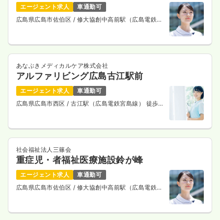
エージェント求人
車通勤可
広島県広島市佐伯区
/ 修大協創中高前駅（広島電鉄宮
島線） 車9分
あなぶきメディカルケア株式会社
アルファリビング広島古江駅前
エージェント求人
車通勤可
広島県広島市西区
/ 古江駅（広島電鉄宮島線） 徒歩3
分
社会福祉法人三篠会
重症児・者福祉医療施設鈴が峰
エージェント求人
車通勤可
広島県広島市佐伯区
/ 修大協創中高前駅（広島電鉄宮
島線） 車9分