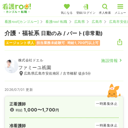
気になる
登録/ログイン
求人検索
メニュー
看護roo![カンゴルー]
看護roo! 転職
広島県
広島市
広島市安佐
介護・福祉系
日勤のみ / パート(非常勤)
エージェント求人
担当業務未経験可
時給1,700円以上可
株式会社ドエル
施設情報
ファミーユ祇園
広島県広島市安佐南区 / 古市橋駅 徒歩5分
2026/07/01 更新
正看護師
一時募集休止
1,000〜1,700
時給
円
准看護師
一時募集休止