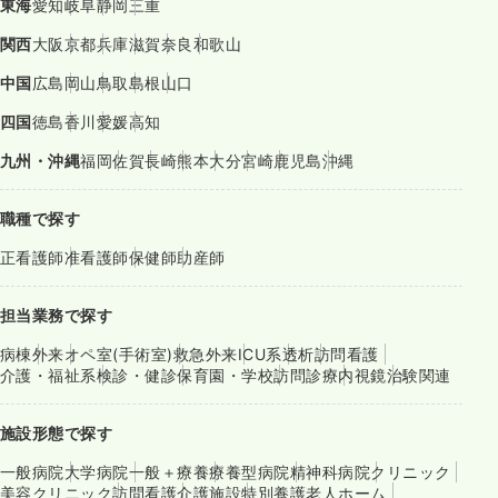
東海
愛知
岐阜
静岡
三重
関西
大阪
京都
兵庫
滋賀
奈良
和歌山
中国
広島
岡山
鳥取
島根
山口
四国
徳島
香川
愛媛
高知
九州・沖縄
福岡
佐賀
長崎
熊本
大分
宮崎
鹿児島
沖縄
職種で探す
正看護師
准看護師
保健師
助産師
担当業務で探す
病棟
外来
オペ室(手術室)
救急外来
ICU系
透析
訪問看護
介護・福祉系
検診・健診
保育園・学校
訪問診療
内視鏡
治験関連
施設形態で探す
一般病院
大学病院
一般＋療養
療養型病院
精神科病院
クリニック
美容クリニック
訪問看護
介護施設
特別養護老人ホーム