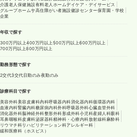
介護老人保健施設
有料老人ホーム
デイケア・デイサービス
グループホーム
サ高住
障がい者施設
健診センター
保育園・学校
企業
年収で探す
300万円以上
400万円以上
500万円以上
600万円以上
700万円以上
800万円以上
勤務形態で探す
2交代
3交代
日勤のみ
夜勤のみ
診療科目で探す
美容外科
美容皮膚科
内科
呼吸器内科
消化器内科
循環器内科
血液内科
腎臓内科
糖尿病内科
外科
呼吸器外科
心臓血管外科
消化器外科
脳神経外科
整形外科
形成外科
小児科
産婦人科
眼科
耳鼻咽喉科
皮膚科
泌尿器科
精神科・心療内科
放射線科
麻酔科
リウマチ科
リハビリテーション科
アレルギー科
緩和医療科（ホスピス）