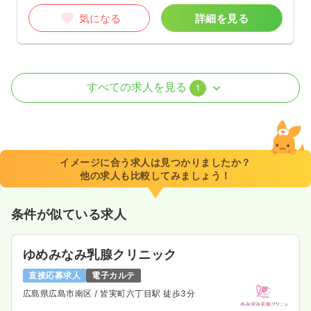
気になる
詳細を見る
訪問看護
有料老人ホーム
正看護師
すべての求人を見る
1
一時募集休止
日勤のみ（常勤）
19.0〜28.0
給与
万円
/月
賞与3ヶ月
※一例
イメージに合う求人は見つかりましたか？
時間
8:30～17:30
（休憩60分）
他の求人も比較してみましょう！
オンコールあり
月給28万円以上可
条件が似ている求人
気になる
詳細を見る
ゆめみなみ乳腺クリニック
直接応募求人
電子カルテ
広島県広島市南区
/ 皆実町六丁目駅 徒歩3分