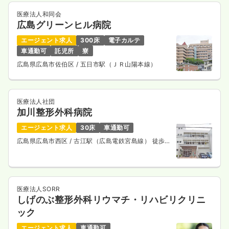
医療法人和同会
広島グリーンヒル病院
エージェント求人
300床
電子カルテ
車通勤可
託児所
寮
広島県広島市佐伯区
/ 五日市駅（ＪＲ山陽本線）
医療法人社団
加川整形外科病院
エージェント求人
30床
車通勤可
広島県広島市西区
/ 古江駅（広島電鉄宮島線） 徒歩7
分
医療法人SORR
しげのぶ整形外科リウマチ・リハビリクリニ
ック
エージェント求人
車通勤可