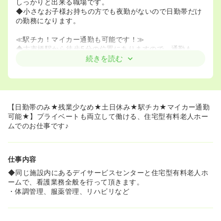
しっかりと出来る職場です。
◆小さなお子様お持ちの方でも夜勤がないので日勤帯だけ
の勤務になります。
≪駅チカ！マイカー通勤も可能です！≫
◆古市橋駅から徒歩5分の位置にありますので、通勤も
楽々です！
続きを読む
◆マイカー通勤も可能となっています。遠方からの方も通
うことが出来ます！
【日勤帯のみ★残業少なめ★土日休み★駅チカ★マイカー通勤
可能★】プライベートも両立して働ける、住宅型有料老人ホー
ムでのお仕事です♪
仕事内容
◆同じ施設内にあるデイサービスセンターと住宅型有料老人ホ
ームで、看護業務全般を行って頂きます。
・体調管理、服薬管理、リハビリなど