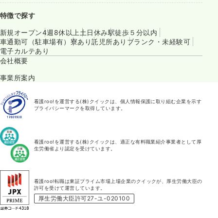
特徴で探す
新規オープン
4週8休以上
土日休み
駅徒歩５分以内
車通勤可（駐車場有）
寮あり
託児所あり
ブランク・未経験可
電子カルテあり
会社概要
事業所案内
看護roo!を運営する(株)クイックは、個人情報保護に取り組む企業を示す
プライバシーマークを取得しています。
看護roo!を運営する(株)クイックは、適正な有料職業紹介事業者として厚
生労働省より認定を受けています。
看護roo!転職は東証プライム市場上場企業のクイックが、厚生労働大臣の
許可を受けて運営しています。
厚生労働大臣許可27-ユ-020100