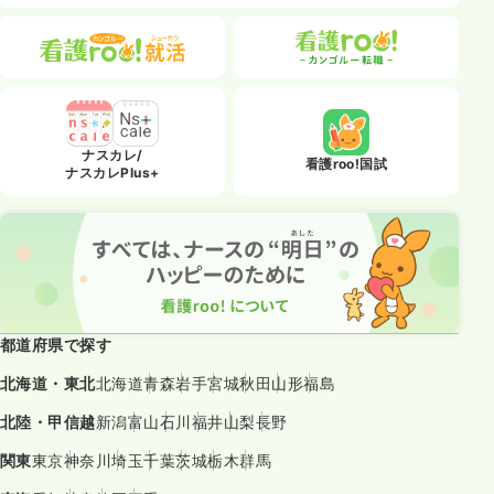
ナスカレ/
看護roo!国試
ナスカレPlus+
都道府県で探す
北海道・東北
北海道
青森
岩手
宮城
秋田
山形
福島
北陸・甲信越
新潟
富山
石川
福井
山梨
長野
関東
東京
神奈川
埼玉
千葉
茨城
栃木
群馬