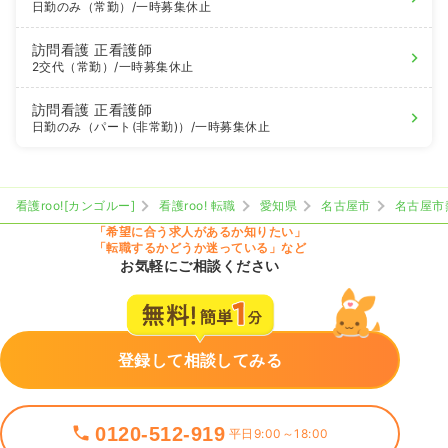
日勤のみ（常勤）
/一時募集休止
訪問看護
正看護師
2交代（常勤）
/一時募集休止
訪問看護
正看護師
日勤のみ（パート(非常勤)）
/一時募集休止
看護roo![カンゴルー]
看護roo! 転職
愛知県
名古屋市
名古屋市
「希望に合う求人があるか知りたい」
「転職するかどうか迷っている」など
お気軽にご相談ください
登録して相談してみる
0120-512-919
平日9:00～18:00