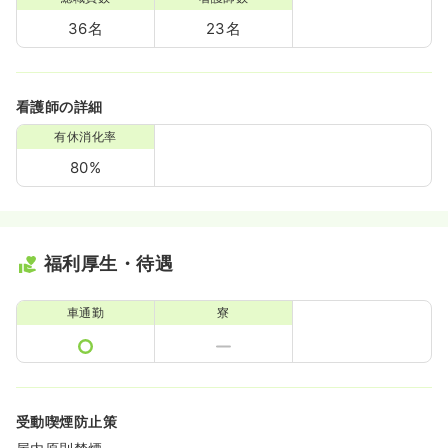
36名
23名
看護師の詳細
有休消化率
80%
福利厚生・待遇
車通勤
寮
受動喫煙防止策