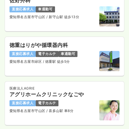
佐野外科
直接応募求人
車通勤可
愛知県名古屋市守山区
/ 新守山駅 徒歩13分
徳重はりがや循環器内科
直接応募求人
電子カルテ
車通勤可
愛知県名古屋市緑区
/ 徳重駅 徒歩5分
医療法人AGRIE
アグリホームクリニックなごや
直接応募求人
電子カルテ
愛知県名古屋市守山区
/ 喜多山駅 車8分