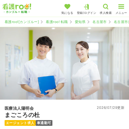
気になる
登録/ログイン
求人検索
メニュー
看護roo![カンゴルー]
看護roo! 転職
愛知県
名古屋市
名古屋市
2026/07/29更新
医療法人陽明会
まごころの杜
エージェント求人
車通勤可