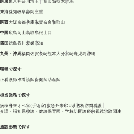
関東
東京
神奈川
埼玉
千葉
茨城
栃木
群馬
東海
愛知
岐阜
静岡
三重
関西
大阪
京都
兵庫
滋賀
奈良
和歌山
中国
広島
岡山
鳥取
島根
山口
四国
徳島
香川
愛媛
高知
九州・沖縄
福岡
佐賀
長崎
熊本
大分
宮崎
鹿児島
沖縄
職種で探す
正看護師
准看護師
保健師
助産師
担当業務で探す
病棟
外来
オペ室(手術室)
救急外来
ICU系
透析
訪問看護
介護・福祉系
検診・健診
保育園・学校
訪問診療
内視鏡
治験関連
施設形態で探す