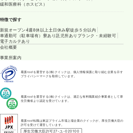
緩和医療科（ホスピス）
特徴で探す
新規オープン
4週8休以上
土日休み
駅徒歩５分以内
車通勤可（駐車場有）
寮あり
託児所あり
ブランク・未経験可
電子カルテあり
会社概要
事業所案内
看護roo!を運営する(株)クイックは、個人情報保護に取り組む企業を示す
プライバシーマークを取得しています。
看護roo!を運営する(株)クイックは、適正な有料職業紹介事業者として厚
生労働省より認定を受けています。
看護roo!転職は東証プライム市場上場企業のクイックが、厚生労働大臣の
許可を受けて運営しています。
厚生労働大臣許可27-ユ-020100