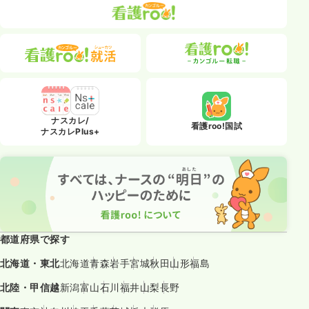
ナスカレ/
看護roo!国試
ナスカレPlus+
都道府県で探す
北海道・東北
北海道
青森
岩手
宮城
秋田
山形
福島
北陸・甲信越
新潟
富山
石川
福井
山梨
長野