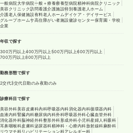
一般病院
大学病院
一般＋療養
療養型病院
精神科病院
クリニック
美容クリニック
訪問看護
介護施設
特別養護老人ホーム
介護老人保健施設
有料老人ホーム
デイケア・デイサービス
グループホーム
サ高住
障がい者施設
健診センター
保育園・学校
企業
年収で探す
300万円以上
400万円以上
500万円以上
600万円以上
700万円以上
800万円以上
勤務形態で探す
2交代
3交代
日勤のみ
夜勤のみ
診療科目で探す
美容外科
美容皮膚科
内科
呼吸器内科
消化器内科
循環器内科
血液内科
腎臓内科
糖尿病内科
外科
呼吸器外科
心臓血管外科
消化器外科
脳神経外科
整形外科
形成外科
小児科
産婦人科
眼科
耳鼻咽喉科
皮膚科
泌尿器科
精神科・心療内科
放射線科
麻酔科
リウマチ科
リハビリテーション科
アレルギー科