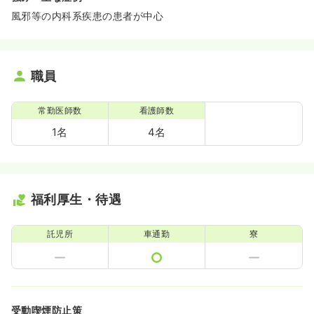
風邪等の内科系疾患の患者が中心
職員
常勤医師数
看護師数
1名
4名
福利厚生・待遇
託児所
車通勤
寮
受動喫煙防止策