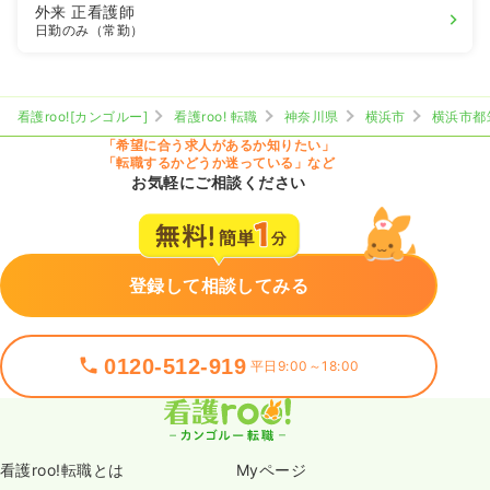
外来
正看護師
日勤のみ（常勤）
看護roo![カンゴルー]
看護roo! 転職
神奈川県
横浜市
横浜市都
「希望に合う求人があるか知りたい」
「転職するかどうか迷っている」など
お気軽にご相談ください
登録して相談してみる
0120-512-919
平日9:00～18:00
看護roo!転職とは
Myページ