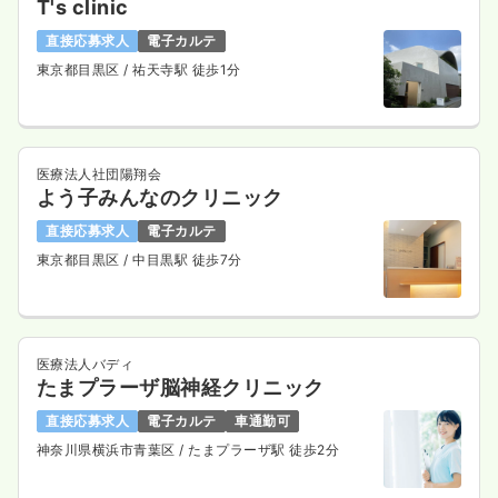
T's clinic
直接応募求人
電子カルテ
東京都目黒区
/ 祐天寺駅 徒歩1分
医療法人社団陽翔会
よう子みんなのクリニック
直接応募求人
電子カルテ
東京都目黒区
/ 中目黒駅 徒歩7分
医療法人バディ
たまプラーザ脳神経クリニック
直接応募求人
電子カルテ
車通勤可
神奈川県横浜市青葉区
/ たまプラーザ駅 徒歩2分