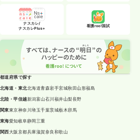
ナスカレ/
看護roo!国試
ナスカレPlus+
都道府県で探す
北海道・東北
北海道
青森
岩手
宮城
秋田
山形
福島
北陸・甲信越
新潟
富山
石川
福井
山梨
長野
関東
東京
神奈川
埼玉
千葉
茨城
栃木
群馬
東海
愛知
岐阜
静岡
三重
関西
大阪
京都
兵庫
滋賀
奈良
和歌山