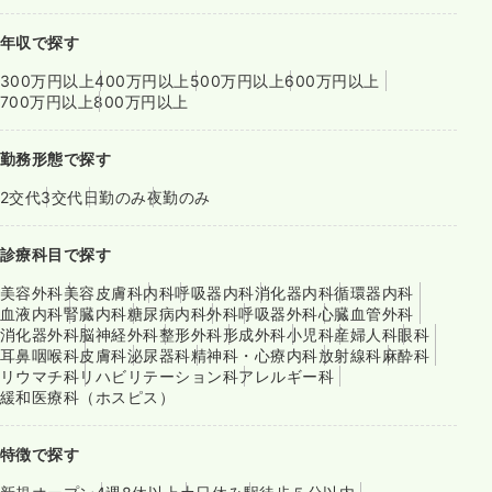
年収で探す
300万円以上
400万円以上
500万円以上
600万円以上
700万円以上
800万円以上
勤務形態で探す
2交代
3交代
日勤のみ
夜勤のみ
診療科目で探す
美容外科
美容皮膚科
内科
呼吸器内科
消化器内科
循環器内科
血液内科
腎臓内科
糖尿病内科
外科
呼吸器外科
心臓血管外科
消化器外科
脳神経外科
整形外科
形成外科
小児科
産婦人科
眼科
耳鼻咽喉科
皮膚科
泌尿器科
精神科・心療内科
放射線科
麻酔科
リウマチ科
リハビリテーション科
アレルギー科
緩和医療科（ホスピス）
特徴で探す