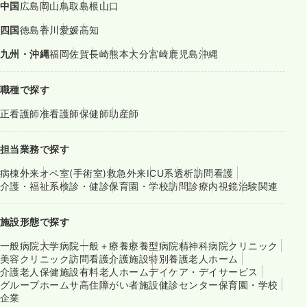
中国
広島
岡山
鳥取
島根
山口
四国
徳島
香川
愛媛
高知
九州・沖縄
福岡
佐賀
長崎
熊本
大分
宮崎
鹿児島
沖縄
職種で探す
正看護師
准看護師
保健師
助産師
担当業務で探す
病棟
外来
オペ室(手術室)
救急外来
ICU系
透析
訪問看護
介護・福祉系
検診・健診
保育園・学校
訪問診療
内視鏡
治験関連
施設形態で探す
一般病院
大学病院
一般＋療養
療養型病院
精神科病院
クリニック
美容クリニック
訪問看護
介護施設
特別養護老人ホーム
介護老人保健施設
有料老人ホーム
デイケア・デイサービス
グループホーム
サ高住
障がい者施設
健診センター
保育園・学校
企業