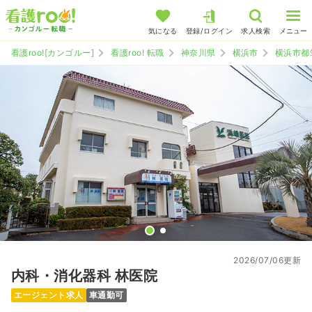
気になる
登録/ログイン
求人検索
メニュー
看護roo![カンゴルー]
看護roo! 転職
神奈川県
横浜市
横浜市都
2026/07/06更新
内科・消化器科 林医院
エージェント求人
車通勤可