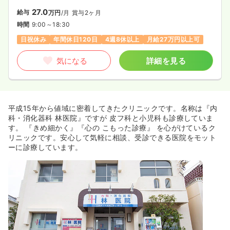
27.0
給与
万円
/月
賞与2ヶ月
時間
9:00～18:30
日祝休み
年間休日120日
4週8休以上
月給27万円以上可
気になる
詳細を見る
平成15年から値域に密着してきたクリニックです。名称は『内
科・消化器科 林医院』ですが 皮フ科と小児科も診療していま
す。 『きめ細かく』『心の こもった診療』 を心がけているク
リニックです。安心して気軽に相談、受診できる医院をモット
ーに診療しています。