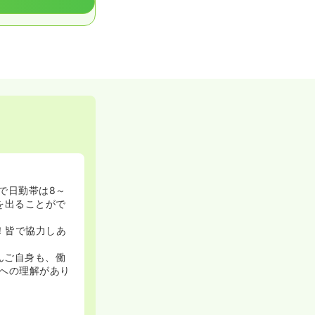
で日勤帯は8～
を出ることがで
！皆で協力しあ
んご自身も、働
への理解があり