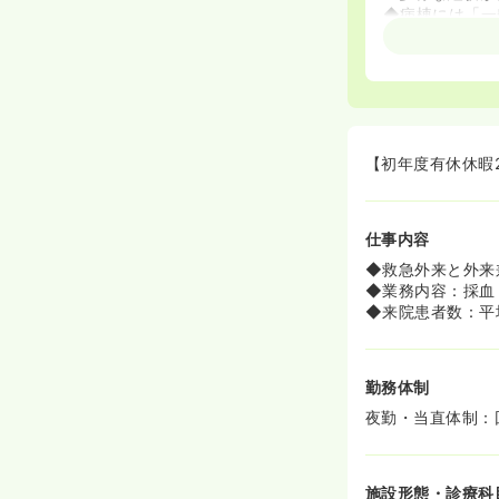
◆病棟には「一
のこと、病院併
希望に応じて配
◆『急性期～回
ずみ記念病院の
◆教育体制とし
マンツーマンの
【初年度有休休暇
≪明るく楽しい
◆看護師さんの
も明るくなりま
仕事内容
≪綺麗な施設≫
◆救急外来と外来
◆平成17年に
◆業務内容：採血
明るい印象を受
◆来院患者数：平均
≪借上げ寮制度
◆寮はすべて借
勤務体制
が可能です！も
南向き』のお部
夜勤・当直体制：
施設形態・診療科