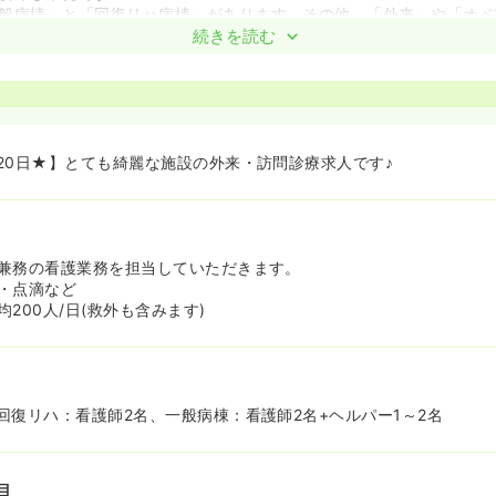
般病棟」と「回復リハ病棟」があります。その他、「外来」や「オペ
設の「訪問看護ステーション」等の配属先があります。ご自身のキャ
続きを読む
属先を選ぶことが出来ます。
復リハ～在宅』と、一人の患者さんを同院の中で一環して看ることが
魅力です♪
て、アプリコットナーシングという体制をとっています。プリセプタ
指導ではなく、病棟全体で看護師さんをフォローする体制が整ってい
20日★】とても綺麗な施設の外来・訪問診療求人です♪
ユニフォーム≫
ユニフォームは『チェロキー』で統一！カラフルで柄のある白衣です
す！
兼務の看護業務を担当していただきます。
開設の綺麗な施設です。病棟は太陽光を多く取り入れるように設計さ
・点滴など
ける設計となっています！
200人/日(救外も含みます)
あり≫
り上げ寮です。病院指定のエリア内であれば、ご自分でお部屋を選ん
ちろん、病院の事務長さんに全てお任せすることもできます。その場
屋を選んでくださいますのでご安心ください！
回復リハ：看護師2名、一般病棟：看護師2名+ヘルパー1～2名
目