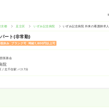
東京都
足立区
いずみ記念病院
いずみ記念病院 外来の看護師求
 パート(非常勤)
日祝休み
ブランク可
時給1,800円以上可
団医善会
病院
 / 北千住駅 バス7分