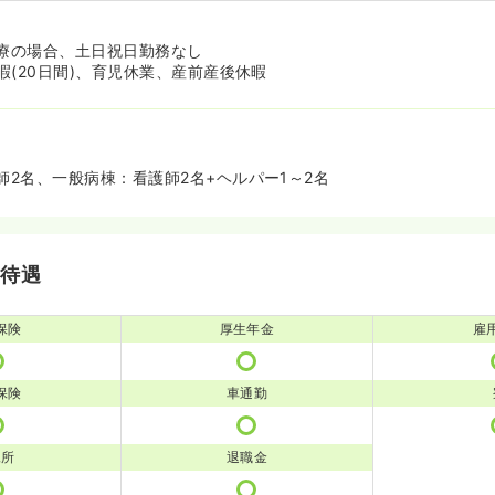
診療の場合、土日祝日勤務なし
暇(20日間)、育児休業、産前産後休暇
師2名、一般病棟：看護師2名+ヘルパー1～2名
・待遇
保険
厚生年金
雇
保険
車通勤
児所
退職金