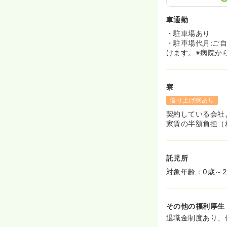
車通勤
・駐車場あり
・駐車場代月:ご
けます。※病院か
寮
借り上げ寮あり
契約している会社
家賃の半額負担（
託児所
対象年齢：0歳～
その他の福利厚生
退職金制度あり、保