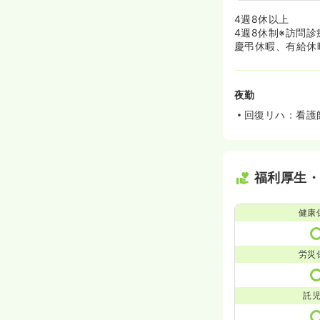
4週8休以上
4週8休制※訪問
慶弔休暇、有給休
夜勤
回復リハ：看護
福利厚生
健康
労災
託