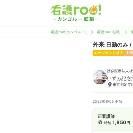
看護roo![カンゴルー]
看護roo! 転職
外来
日勤のみ /
エージェント求人
土
社会医療法人社
いずみ記念
東京都足立区
2026/08/05 更新
正看護師
1,850
時給
円