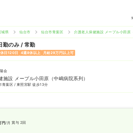
宮城県
仙台市
仙台市青葉区
介護老人保健施設 メープル小田原
日勤のみ / 常勤
休日120日
4週8休以上
月給29万円以上可
陽会
健施設 メープル小田原（中嶋病院系列）
青葉区 / 東照宮駅 徒歩13分
賞与 2回
万円
/月