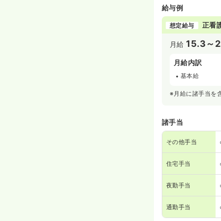
給与例
正看
想定給与
15.3～2
月給
月給内訳
基本給
※月給に諸手当を
諸手当
その他手当
住宅手当
夜勤手当
通勤手当