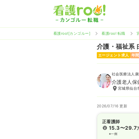
看護roo![カンゴルー]
看護roo! 転職
介護・福祉系
エージェント求人
年間
社会医療法人康
介護老人保
宮城県仙台市
2026/07/16 更新
正看護師
15.3〜29.7
※一例