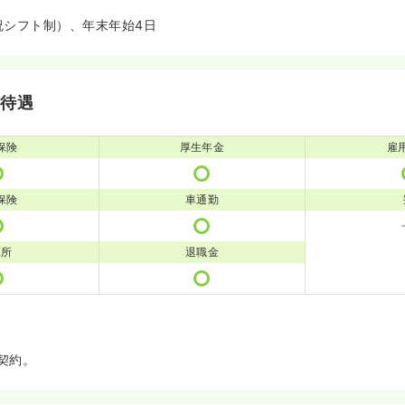
祝シフト制）、年末年始4日
・待遇
保険
厚生年金
雇
保険
車通勤
児所
退職金
契約。