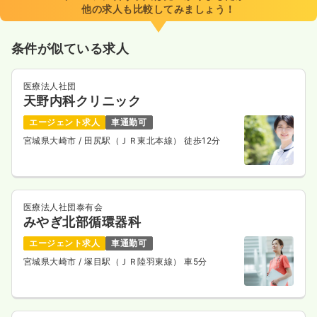
他の求人も比較してみましょう！
月給38万円以上可
条件が似ている求人
気になる
詳細を見る
医療法人社団
天野内科クリニック
一時募集休止
3交代（常勤）
エージェント求人
車通勤可
24.8〜37.4
給与
万円
/月
賞与4ヶ月
宮城県大崎市
/ 田尻駅（ＪＲ東北本線） 徒歩12分
※一例
時間
8:30～17:30
（休憩60分）
月給37万円以上可
気になる
詳細を見る
医療法人社団泰有会
みやぎ北部循環器科
エージェント求人
車通勤可
宮城県大崎市
/ 塚目駅（ＪＲ陸羽東線） 車5分