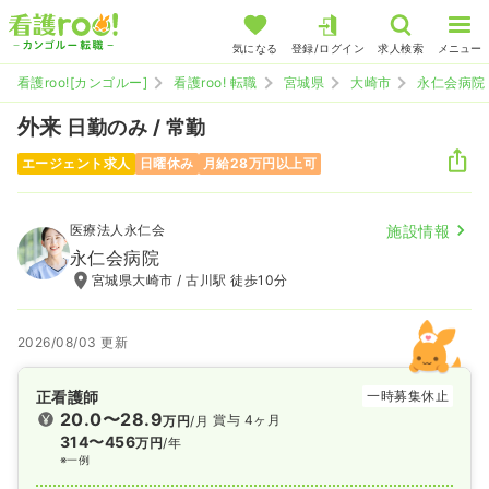
気になる
登録/ログイン
求人検索
メニュー
看護roo![カンゴルー]
看護roo! 転職
宮城県
大崎市
永仁会病院
外来
日勤のみ / 常勤
エージェント求人
日曜休み
月給28万円以上可
医療法人永仁会
施設情報
永仁会病院
宮城県大崎市 / 古川駅 徒歩10分
2026/08/03 更新
正看護師
一時募集休止
20.0〜28.9
賞与 4ヶ月
万円
/月
314〜456
万円
/年
※一例