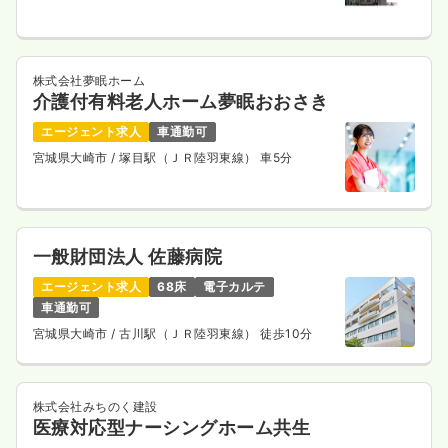
株式会社夢眠ホーム
介護付有料老人ホーム夢眠おおさき
エージェント求人
車通勤可
宮城県大崎市
/ 塚目駅（ＪＲ陸羽東線） 車5分
一般財団法人 佐藤病院
エージェント求人
68床
電子カルテ
車通勤可
宮城県大崎市
/ 古川駅（ＪＲ陸羽東線） 徒歩10分
株式会社みちのく建設
医療対応型ナーシングホーム共生