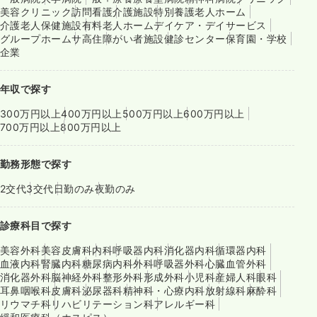
美容クリニック
訪問看護
介護施設
特別養護老人ホーム
介護老人保健施設
有料老人ホーム
デイケア・デイサービス
グループホーム
サ高住
障がい者施設
健診センター
保育園・学校
企業
年収で探す
300万円以上
400万円以上
500万円以上
600万円以上
700万円以上
800万円以上
勤務形態で探す
2交代
3交代
日勤のみ
夜勤のみ
診療科目で探す
美容外科
美容皮膚科
内科
呼吸器内科
消化器内科
循環器内科
血液内科
腎臓内科
糖尿病内科
外科
呼吸器外科
心臓血管外科
消化器外科
脳神経外科
整形外科
形成外科
小児科
産婦人科
眼科
耳鼻咽喉科
皮膚科
泌尿器科
精神科・心療内科
放射線科
麻酔科
リウマチ科
リハビリテーション科
アレルギー科