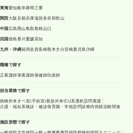
東海
愛知
岐阜
静岡
三重
関西
大阪
京都
兵庫
滋賀
奈良
和歌山
中国
広島
岡山
鳥取
島根
山口
四国
徳島
香川
愛媛
高知
九州・沖縄
福岡
佐賀
長崎
熊本
大分
宮崎
鹿児島
沖縄
職種で探す
正看護師
准看護師
保健師
助産師
担当業務で探す
病棟
外来
オペ室(手術室)
救急外来
ICU系
透析
訪問看護
介護・福祉系
検診・健診
保育園・学校
訪問診療
内視鏡
治験関連
施設形態で探す
一般病院
大学病院
一般＋療養
療養型病院
精神科病院
クリニック