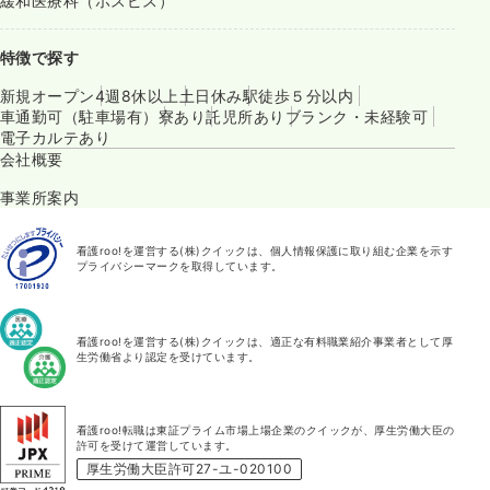
緩和医療科（ホスピス）
特徴で探す
新規オープン
4週8休以上
土日休み
駅徒歩５分以内
車通勤可（駐車場有）
寮あり
託児所あり
ブランク・未経験可
電子カルテあり
会社概要
事業所案内
看護roo!を運営する(株)クイックは、個人情報保護に取り組む企業を示す
プライバシーマークを取得しています。
看護roo!を運営する(株)クイックは、適正な有料職業紹介事業者として厚
生労働省より認定を受けています。
看護roo!転職は東証プライム市場上場企業のクイックが、厚生労働大臣の
許可を受けて運営しています。
厚生労働大臣許可27-ユ-020100