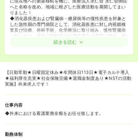
に現在地への新築移転を機に、医療法人永仁会 永仁会病院
へと名称を改め、地域に根ざした医療活動を展開してまい
りました！
◆消化器疾患および腎臓病・糖尿病等の慢性疾患を対象と
した急性期の専門病院として、消化器疾患に対し内視鏡検
査及び治療、外科手術、化学療法に取り組み、慢性腎臓病
に対しては、進行の抑制並びに透析導入の遅延に努め、60
床の人工透析ベッドを備え日中と夜間に血液浄化のための
続きを読む
透析を行なっております！
《NST活動も積極的に実施しております★》
◆同院ではNST（栄養サポート）に取り組んでおります。
東北で始めてNST（栄養サポートチーム）を取り入れた病
【日勤常勤★日曜固定休み★年間休日113日★電子カルテ導入
院です。NSTとは、患者様に最良の栄養療法を提供するた
★福利厚生充実★社会保険完備★退職金制度あり★NSTの活動
めに、医師、看護師、薬剤師、管理栄養士、臨床検査技師
実施】外来求人です！
など職種の壁を越えて構成された医療チームのことです！
◆患者様の栄養状態を評価し、適切な栄養療法を提案、実
施をしています。患者様の治療効果の向上、合併症の予
仕事内容
防、早期快復をめざしチームで取り組んでいます。！
◆今後も日本医療機能評価機構の認定病院として、安全で
◆外来における看護業務全般をお任せ致します。
良質で最適な医療を皆様にご提供できるよう、業務改善と
チーム医療の充実に努めてまいります！
勤務体制
《認定看護師も在籍中です★》