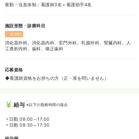
◆皮膚排泄ケア認定看護：皮膚排泄ケア認定看護師は、創
夜勤・当直体制：看護師3名＋看護助手4名
傷（床ずれ・手術後創など）、ストーマ（人工肛門・人工
膀胱）、失禁（尿・便）などに伴い生じる問題を評価し、
専門的な知識と技術を持って質の高い看護を提供できるよ
施設形態・診療科目
う努めています。また皮膚や日常生活の相談、心の悩みを
含めた全人的ケアを実践しQOL（生活の質）の向上につな
一般病院
がるようケアを行っています！
消化器外科、消化器内科、肛門外科、乳腺外科、腎臓内科、人
◆緩和ケア認定看護師：「緩和ケア」とは、病気に直面し
工透析内科、歯科、矯正歯科
ている患者様とその家族に対して、病気の早期より痛みや
その他の症状、身体的問題、社会的問題、心理的問題に対
して予防をしたり対処したりすることで、生活の質の維持
や改善を図ることです。患者様一人ひとりを大切に想い、
応募資格
日々患者様が苦痛なくすごしていけるように努めます！
◆看護師資格をお持ちの方（正・准を問いません）
給与
※以下の勤務時間の場合
日勤
08:00～17:00
日勤
08:30～17:30
給与例