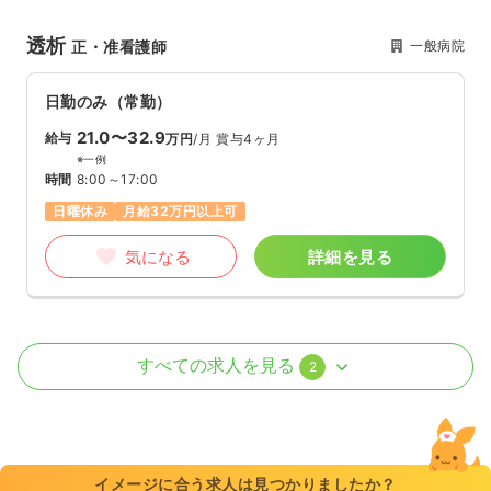
透析
一般病院
正・准看護師
日勤のみ（常勤）
21.0〜32.9
給与
万円
/月
賞与4ヶ月
※一例
時間
8:00～17:00
日曜休み
月給32万円以上可
気になる
詳細を見る
病棟
一般病院
正看護師
すべての求人を見る
2
一時募集休止
2交代（常勤）
28.5
給与
万円
/月
賞与4ヶ月
※経験4年の例
イメージに合う求人は見つかりましたか？
時間
8:30～17:30
（休憩60分）