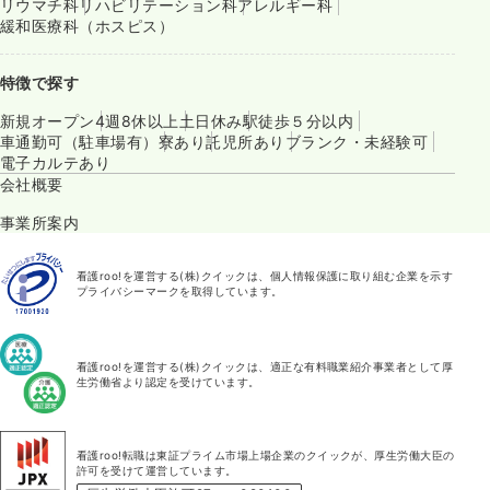
リウマチ科
リハビリテーション科
アレルギー科
緩和医療科（ホスピス）
特徴で探す
新規オープン
4週8休以上
土日休み
駅徒歩５分以内
車通勤可（駐車場有）
寮あり
託児所あり
ブランク・未経験可
電子カルテあり
会社概要
事業所案内
看護roo!を運営する(株)クイックは、個人情報保護に取り組む企業を示す
プライバシーマークを取得しています。
看護roo!を運営する(株)クイックは、適正な有料職業紹介事業者として厚
生労働省より認定を受けています。
看護roo!転職は東証プライム市場上場企業のクイックが、厚生労働大臣の
許可を受けて運営しています。