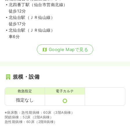
北四番丁駅（仙台市営南北線）
徒歩12分
北仙台駅（ＪＲ仙山線）
徒歩17分
北仙台駅（ＪＲ仙山線）
車6分
Google Mapで見る
規模・設備
救急指定
電子カルテ
指定なし
※病床数：急性期病棟：60床（3階A病棟）
閉鎖病棟：52床（2階A病棟）
急性期病棟：60床（2階B病棟）