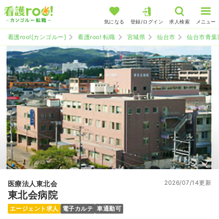
気になる
登録/ログイン
求人検索
メニュー
看護roo![カンゴルー]
看護roo! 転職
宮城県
仙台市
仙台市青葉
2026/07/14更新
医療法人東北会
東北会病院
エージェント求人
電子カルテ
車通勤可