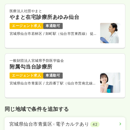
医療法人社団やまと
やまと在宅診療所あゆみ仙台
エージェント求人
車通勤可
宮城県仙台市若林区
/ 卸町駅（仙台市営東西線） 徒歩
10分
一般財団法人宮城県予防医学協会
附属勾当台診療所
エージェント求人
車通勤可
宮城県仙台市青葉区
/ 北四番丁駅（仙台市営南北線）
徒歩2分
同じ地域で条件を追加する
宮城県仙台市青葉区
×
電子カルテあり
42