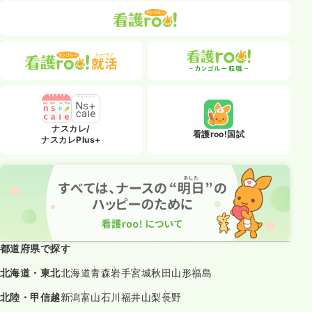
ナスカレ/
看護roo!国試
ナスカレPlus+
都道府県で探す
北海道・東北
北海道
青森
岩手
宮城
秋田
山形
福島
北陸・甲信越
新潟
富山
石川
福井
山梨
長野