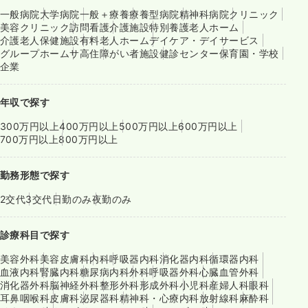
一般病院
大学病院
一般＋療養
療養型病院
精神科病院
クリニック
美容クリニック
訪問看護
介護施設
特別養護老人ホーム
介護老人保健施設
有料老人ホーム
デイケア・デイサービス
グループホーム
サ高住
障がい者施設
健診センター
保育園・学校
企業
年収で探す
300万円以上
400万円以上
500万円以上
600万円以上
700万円以上
800万円以上
勤務形態で探す
2交代
3交代
日勤のみ
夜勤のみ
診療科目で探す
美容外科
美容皮膚科
内科
呼吸器内科
消化器内科
循環器内科
血液内科
腎臓内科
糖尿病内科
外科
呼吸器外科
心臓血管外科
消化器外科
脳神経外科
整形外科
形成外科
小児科
産婦人科
眼科
耳鼻咽喉科
皮膚科
泌尿器科
精神科・心療内科
放射線科
麻酔科