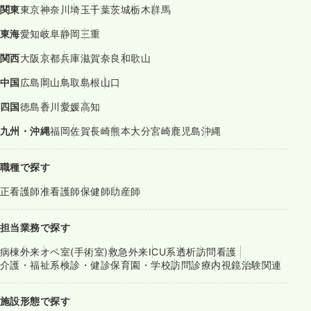
関東
東京
神奈川
埼玉
千葉
茨城
栃木
群馬
東海
愛知
岐阜
静岡
三重
関西
大阪
京都
兵庫
滋賀
奈良
和歌山
中国
広島
岡山
鳥取
島根
山口
四国
徳島
香川
愛媛
高知
九州・沖縄
福岡
佐賀
長崎
熊本
大分
宮崎
鹿児島
沖縄
職種で探す
正看護師
准看護師
保健師
助産師
担当業務で探す
病棟
外来
オペ室(手術室)
救急外来
ICU系
透析
訪問看護
介護・福祉系
検診・健診
保育園・学校
訪問診療
内視鏡
治験関連
施設形態で探す