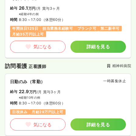
26.1
給与
万円
/月
賞与3ヶ月
※経験4年の例
時間
8:30～17:00
（休憩60分）
年間休日125日
担当業務未経験可
ブランク可
第二新卒可
月給35万円以上可
気になる
詳細を見る
訪問看護
精神科病院
正看護師
一時募集休止
日勤のみ（常勤）
22.9
給与
万円
/月
賞与3ヶ月
※経験10年の例
時間
8:30～17:00
（休憩60分）
日祝休み
月給29万円以上可
気になる
詳細を見る