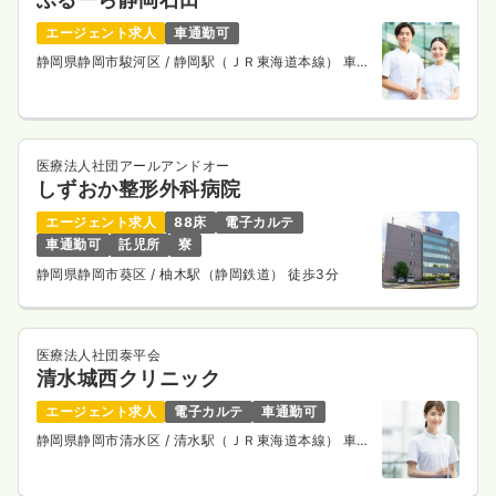
エージェント求人
車通勤可
静岡県静岡市駿河区
/ 静岡駅（ＪＲ東海道本線） 車
10分
医療法人社団アールアンドオー
しずおか整形外科病院
エージェント求人
88床
電子カルテ
車通勤可
託児所
寮
静岡県静岡市葵区
/ 柚木駅（静岡鉄道） 徒歩3分
医療法人社団泰平会
清水城西クリニック
エージェント求人
電子カルテ
車通勤可
静岡県静岡市清水区
/ 清水駅（ＪＲ東海道本線） 車
10分