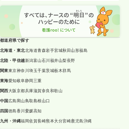
都道府県で探す
北海道・東北
北海道
青森
岩手
宮城
秋田
山形
福島
北陸・甲信越
新潟
富山
石川
福井
山梨
長野
関東
東京
神奈川
埼玉
千葉
茨城
栃木
群馬
東海
愛知
岐阜
静岡
三重
関西
大阪
京都
兵庫
滋賀
奈良
和歌山
中国
広島
岡山
鳥取
島根
山口
四国
徳島
香川
愛媛
高知
九州・沖縄
福岡
佐賀
長崎
熊本
大分
宮崎
鹿児島
沖縄