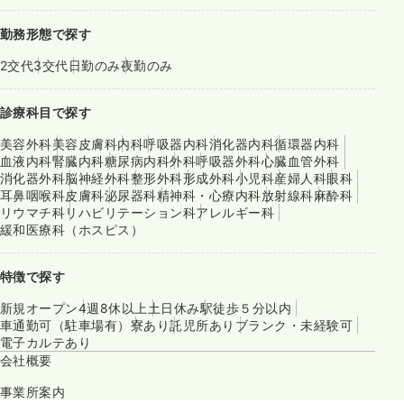
勤務形態で探す
2交代
3交代
日勤のみ
夜勤のみ
診療科目で探す
美容外科
美容皮膚科
内科
呼吸器内科
消化器内科
循環器内科
血液内科
腎臓内科
糖尿病内科
外科
呼吸器外科
心臓血管外科
消化器外科
脳神経外科
整形外科
形成外科
小児科
産婦人科
眼科
耳鼻咽喉科
皮膚科
泌尿器科
精神科・心療内科
放射線科
麻酔科
リウマチ科
リハビリテーション科
アレルギー科
緩和医療科（ホスピス）
特徴で探す
新規オープン
4週8休以上
土日休み
駅徒歩５分以内
車通勤可（駐車場有）
寮あり
託児所あり
ブランク・未経験可
電子カルテあり
会社概要
事業所案内