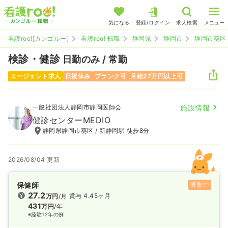
気になる
登録/ログイン
求人検索
メニュー
看護roo![カンゴルー]
看護roo! 転職
静岡県
静岡市
静岡市葵区
検診・健診
日勤のみ / 常勤
エージェント求人
日祝休み
ブランク可
月給27万円以上可
一般社団法人静岡市静岡医師会
施設情報
健診センターMEDIO
静岡県静岡市葵区 / 新静岡駅 徒歩8分
2026/08/04 更新
保健師
募集中
27.2
賞与 4.45ヶ月
万円
/月
431
万円
/年
※経験12年の例