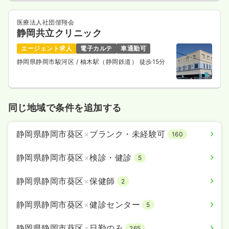
医療法人社団偕翔会
静岡共立クリニック
エージェント求人
電子カルテ
車通勤可
静岡県静岡市駿河区
/ 柚木駅（静岡鉄道） 徒歩15分
同じ地域で条件を追加する
静岡県静岡市葵区
×
ブランク・未経験可
160
静岡県静岡市葵区
×
検診・健診
5
静岡県静岡市葵区
×
保健師
2
静岡県静岡市葵区
×
健診センター
5
静岡県静岡市葵区
×
日勤のみ
265