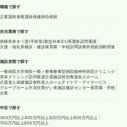
職種で探す
正看護師
准看護師
保健師
助産師
担当業務で探す
病棟
外来
オペ室(手術室)
救急外来
ICU系
透析
訪問看護
介護・福祉系
検診・健診
保育園・学校
訪問診療
内視鏡
治験関連
施設形態で探す
一般病院
大学病院
一般＋療養
療養型病院
精神科病院
クリニック
美容クリニック
訪問看護
介護施設
特別養護老人ホーム
介護老人保健施設
有料老人ホーム
デイケア・デイサービス
グループホーム
サ高住
障がい者施設
健診センター
保育園・学校
企業
年収で探す
300万円以上
400万円以上
500万円以上
600万円以上
700万円以上
800万円以上