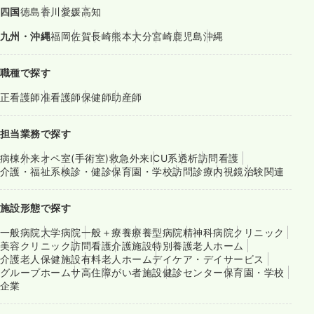
四国
徳島
香川
愛媛
高知
九州・沖縄
福岡
佐賀
長崎
熊本
大分
宮崎
鹿児島
沖縄
職種で探す
正看護師
准看護師
保健師
助産師
担当業務で探す
病棟
外来
オペ室(手術室)
救急外来
ICU系
透析
訪問看護
介護・福祉系
検診・健診
保育園・学校
訪問診療
内視鏡
治験関連
施設形態で探す
一般病院
大学病院
一般＋療養
療養型病院
精神科病院
クリニック
美容クリニック
訪問看護
介護施設
特別養護老人ホーム
介護老人保健施設
有料老人ホーム
デイケア・デイサービス
グループホーム
サ高住
障がい者施設
健診センター
保育園・学校
企業