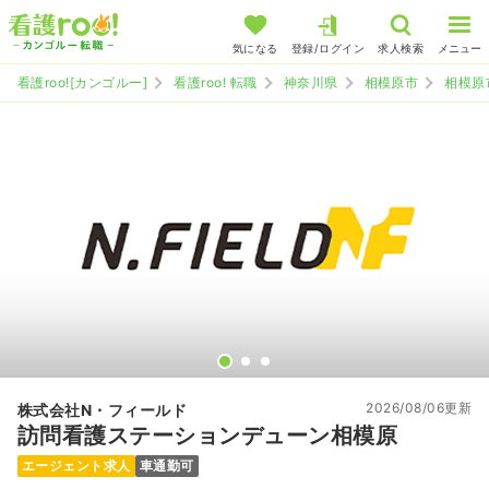
気になる
登録/ログイン
求人検索
メニュー
看護roo![カンゴルー]
看護roo! 転職
神奈川県
相模原市
相模原
2026/08/06更新
株式会社N・フィールド
訪問看護ステーションデューン相模原
エージェント求人
車通勤可