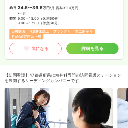
34.5〜36.6
給与
万円
/月
賞与30.0万円
※一例
時間
9:00～18:00
（休憩60分）
9:00～17:00
（休憩60分）
日曜休み
4週8休以上
ブランク可
第二新卒可
月給36万円以上可
気になる
詳細を見る
【訪問看護】47都道府県に精神科専門の訪問看護ステーション
を展開するリーディングカンパニーです。