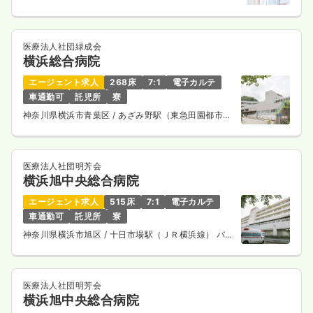
医療法人社団緑成会
横浜総合病院
エージェント求人
268床
7:1
電子カルテ
車通勤可
託児所
寮
神奈川県横浜市青葉区
/ あざみ野駅（東急田園都市
線） バス7分
医療法人社団明芳会
横浜旭中央総合病院
エージェント求人
515床
7:1
電子カルテ
車通勤可
託児所
寮
神奈川県横浜市旭区
/ 十日市場駅（ＪＲ横浜線） バス
14分
医療法人社団明芳会
横浜旭中央総合病院