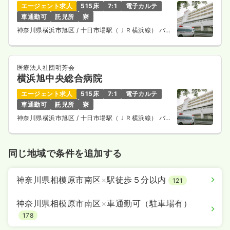
エージェント求人
515床
7:1
電子カルテ
車通勤可
託児所
寮
神奈川県横浜市旭区
/ 十日市場駅（ＪＲ横浜線） バス
14分
医療法人社団明芳会
横浜旭中央総合病院
エージェント求人
515床
7:1
電子カルテ
車通勤可
託児所
寮
神奈川県横浜市旭区
/ 十日市場駅（ＪＲ横浜線） バス
14分
同じ地域で条件を追加する
神奈川県相模原市南区
×
駅徒歩５分以内
121
神奈川県相模原市南区
×
車通勤可（駐車場有）
178