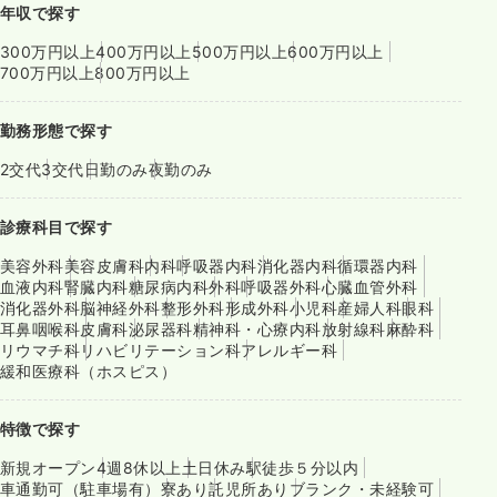
年収で探す
300万円以上
400万円以上
500万円以上
600万円以上
700万円以上
800万円以上
勤務形態で探す
2交代
3交代
日勤のみ
夜勤のみ
診療科目で探す
美容外科
美容皮膚科
内科
呼吸器内科
消化器内科
循環器内科
血液内科
腎臓内科
糖尿病内科
外科
呼吸器外科
心臓血管外科
消化器外科
脳神経外科
整形外科
形成外科
小児科
産婦人科
眼科
耳鼻咽喉科
皮膚科
泌尿器科
精神科・心療内科
放射線科
麻酔科
リウマチ科
リハビリテーション科
アレルギー科
緩和医療科（ホスピス）
特徴で探す
新規オープン
4週8休以上
土日休み
駅徒歩５分以内
車通勤可（駐車場有）
寮あり
託児所あり
ブランク・未経験可