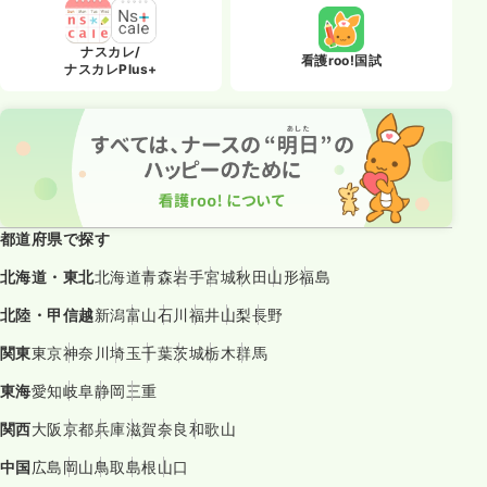
ナスカレ/
看護roo!国試
ナスカレPlus+
都道府県で探す
北海道・東北
北海道
青森
岩手
宮城
秋田
山形
福島
北陸・甲信越
新潟
富山
石川
福井
山梨
長野
関東
東京
神奈川
埼玉
千葉
茨城
栃木
群馬
東海
愛知
岐阜
静岡
三重
関西
大阪
京都
兵庫
滋賀
奈良
和歌山
中国
広島
岡山
鳥取
島根
山口