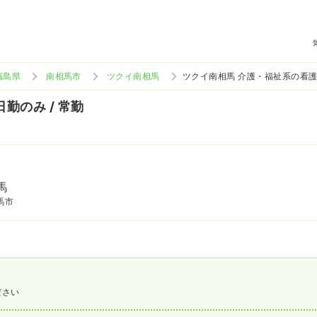
福島県
南相馬市
ツクイ南相馬
ツクイ南相馬 介護・福祉系の看
日勤のみ / 常勤
馬
馬市
ださい