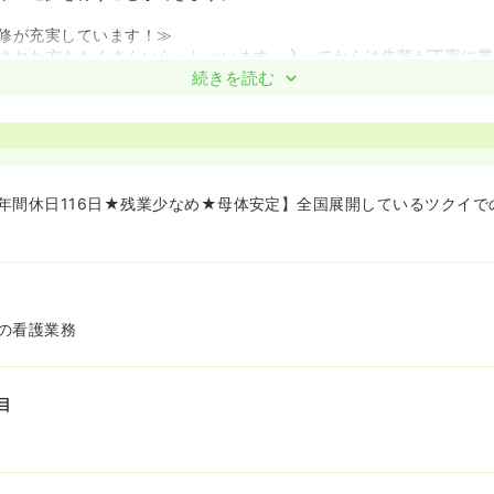
修が充実しています！≫
された方もたくさんいらっしゃいます。入ってからは先輩が丁寧に業
験の方でも安心して仕事をする事ができます！
続きを読む
年間休日116日★残業少なめ★母体安定】全国展開しているツクイで
の看護業務
目