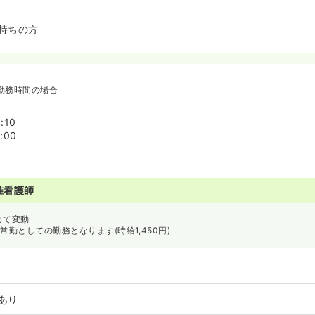
持ちの方
勤務時間の場合
:10
:00
准看護師
じて変動
常勤としての勤務となります(時給1,450円)
あり