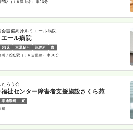
 建部駅（ＪＲ津山線） 車20分
美会吉備高原ルミエール病院
ミエール病院
58床
車通勤可
託児所
寮
央町
/ 総社駅（ＪＲ吉備線） 車30分
もたろう会
合福祉センター障害者支援施設さくら苑
車通勤可
寮
央町