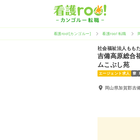
看護roo![カンゴルー]
看護roo! 転職
社会福祉法人もも
吉備高原総合
ムこぶし苑
エージェント求人
寮
岡山県加賀郡吉備