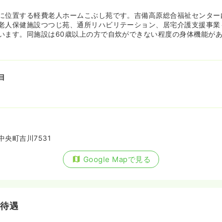
に位置する軽費老人ホームこぶし苑です。吉備高原総合福祉センター
老人保健施設つつじ苑、通所リハビリテーション、居宅介護支援事業
います。同施設は60歳以上の方で自炊ができない程度の身体機能が
目
央町吉川7531
Google Mapで見る
・待遇