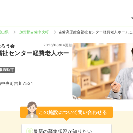
岡山県
加賀郡吉備中央町
吉備高原総合福祉センター軽費老人ホームこ
2026/08/04更新
たろう会
福祉センター軽費老人ホー
車通勤可
中央町吉川7531
この施設について問い合わせる
最新の募集状況が知りたい