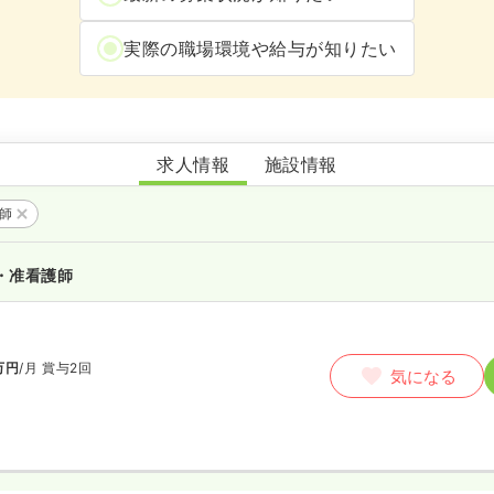
実際の職場環境や給与が知りたい
吉備高原総合福祉センター軽費老人ホームこぶし苑
求人情報
施設情報
護師
・准看護師
万円
/月
賞与2回
気になる