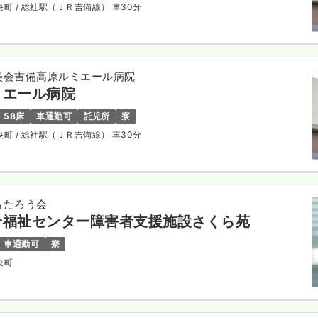
央町
/ 総社駅（ＪＲ吉備線） 車30分
美会吉備高原ルミエール病院
ミエール病院
58床
車通勤可
託児所
寮
央町
/ 総社駅（ＪＲ吉備線） 車30分
もたろう会
合福祉センター障害者支援施設さくら苑
車通勤可
寮
央町