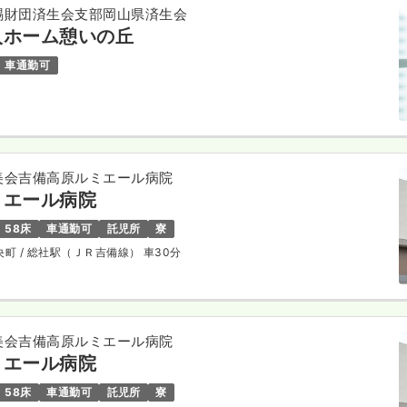
賜財団済生会支部岡山県済生会
人ホーム憩いの丘
車通勤可
美会吉備高原ルミエール病院
ミエール病院
58床
車通勤可
託児所
寮
央町
/ 総社駅（ＪＲ吉備線） 車30分
美会吉備高原ルミエール病院
ミエール病院
58床
車通勤可
託児所
寮