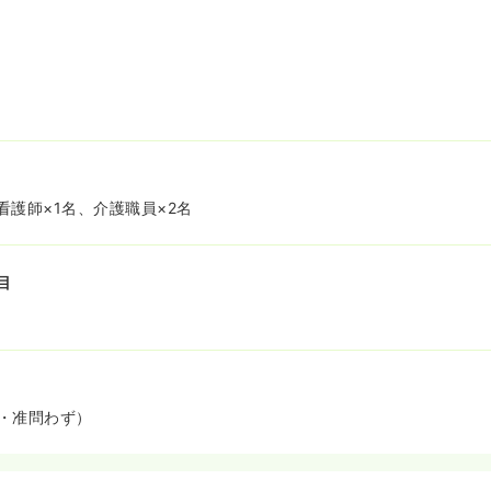
看護師×1名、介護職員×2名
目
・准問わず）