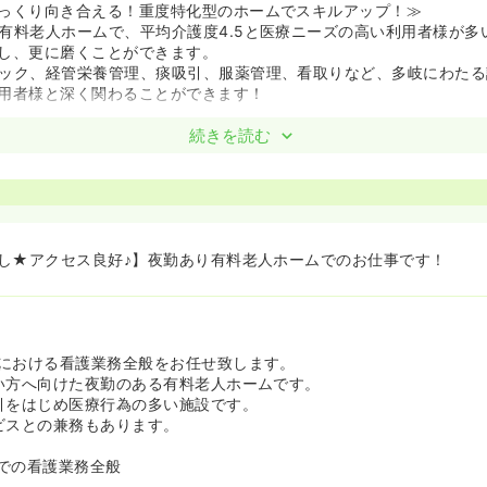
っくり向き合える！重度特化型のホームでスキルアップ！≫
有料老人ホームで、平均介護度4.5と医療ニーズの高い利用者様が多
し、更に磨くことができます。
ック、経管栄養管理、痰吸引、服薬管理、看取りなど、多岐にわたる
用者様と深く関わることができます！
も充実！しっかり休める勤務体制！≫
続きを読む
しっかりとお休みを取ることができます。
護休業の取得実績もあり、ライフイベントに合わせて長く働くことが
し★アクセス良好♪】夜勤あり有料老人ホームでのお仕事です！
における看護業務全般をお任せ致します。
い方へ向けた夜勤のある有料老人ホームです。
引をはじめ医療行為の多い施設です。
ビスとの兼務もあります。
での看護業務全般