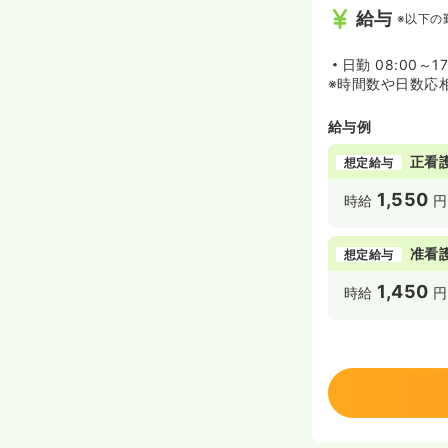
給与
※以下の
日勤
08:00～1
※時間数や日数応相
給与例
正看
想定給与
1,550
時給
円
准看
想定給与
1,450
時給
円