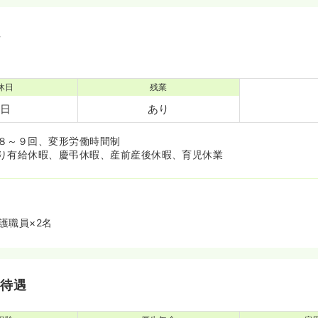
境
休日
残業
7日
あり
８～９回、変形労働時間制
り有給休暇、慶弔休暇、産前産後休暇、育児休業
護職員×2名
・待遇