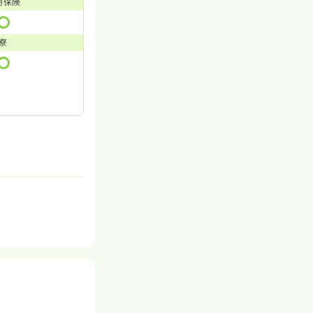
用保険
寮