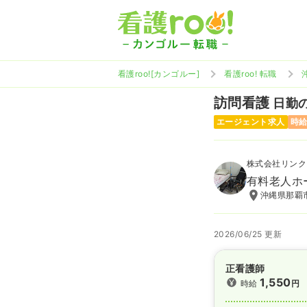
看護roo![カンゴルー]
看護roo! 転職
訪問看護
日勤の
エージェント求人
時給
株式会社リンク
有料老人ホ
沖縄県那覇市
2026/06/25 更新
正看護師
1,550
時給
円