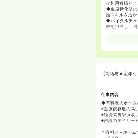
≪利用者様とじ
◆重度特化型の
護スキルを活か
◆バイタルチェ
般を担当し、利
≪プライベート
◆月に8～9日
◆育児休業、介
【高給与★定年な
仕事内容
◆有料老人ホーム
※医療依存度の高
※経管栄養や痰吸
※併設のデイサー
＊有料老人ホーム
・バイタル