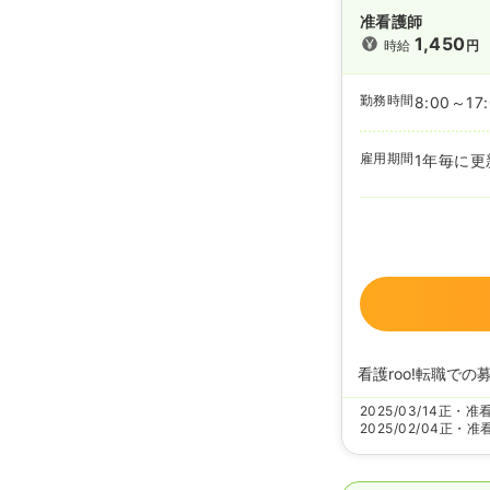
准看護師
1,450
時給
円
勤務時間
8:00～17
雇用期間
1年毎に更
看護roo!転職での
2025/03/14
正・准
2025/02/04
正・准