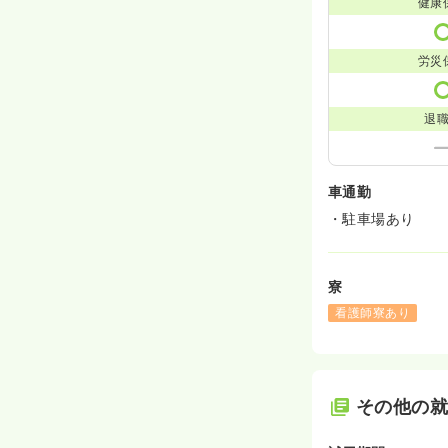
健康
労災
退
車通勤
・駐車場あり
寮
看護師寮あり
その他の