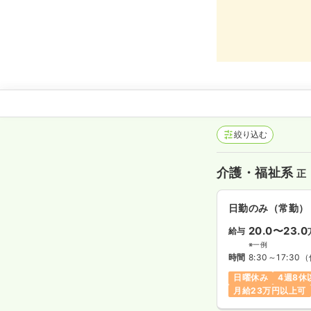
絞り込む
介護・福祉系
正
日勤のみ（常勤）
20.0〜23.0
給与
※一例
時間
8:30～17:30
（
日曜休み
4週8休
月給23万円以上可