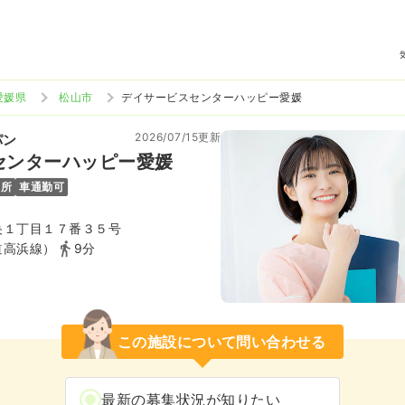
愛媛県
松山市
デイサービスセンターハッピー愛媛
2026/07/15更新
パン
センターハッピー愛媛
児所
車通勤可
央１丁目１７番３５号
道高浜線）
9分
この施設について問い合わせる
最新の募集状況が知りたい