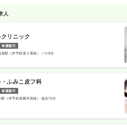
求人
科クリニック
車通勤可
後温泉駅（伊予鉄道３系統） バス8分
科・ふみこ皮フ科
車通勤可
音寺駅（伊予鉄道横河原線） 徒歩10分