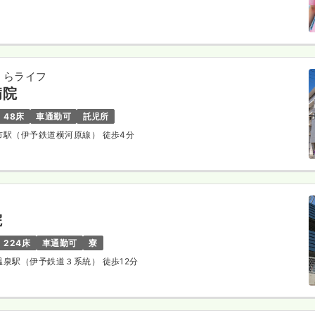
くらライフ
病院
48床
車通勤可
託児所
山市駅（伊予鉄道横河原線） 徒歩4分
院
224床
車通勤可
寮
後温泉駅（伊予鉄道３系統） 徒歩12分