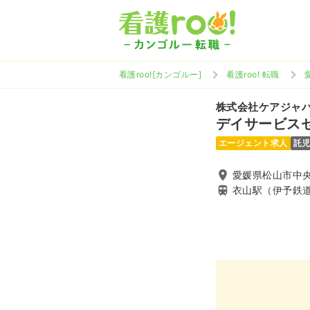
看護roo![カンゴルー]
看護roo! 転職
株式会社ケアジャ
デイサービス
エージェント求人
託
愛媛県松山市中
衣山駅（伊予鉄