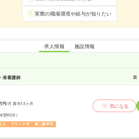
実際の職場環境や給与が知りたい
デイサービスセンターハッピー愛媛
求人情報
施設情報
・准看護師
万円
/月
賞与1.5ヶ月
気になる
休憩60分）
以上
ブランク可
第二新卒可