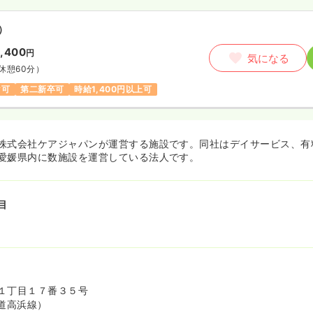
）
1,400
円
気になる
休憩60分）
ク可
第二新卒可
時給1,400円以上可
株式会社ケアジャパンが運営する施設です。同社はデイサービス、有
愛媛県内に数施設を運営している法人です。
目
１丁目１７番３５号
道高浜線）