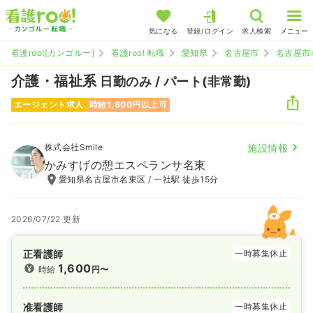
気になる
登録/ログイン
求人検索
メニュー
看護roo![カンゴルー]
看護roo! 転職
愛知県
名古屋市
名古屋市
介護・福祉系
日勤のみ / パート(非常勤)
エージェント求人
時給1,600円以上可
株式会社Smile
施設情報
かみすげの憩エスペランサ名東
愛知県名古屋市名東区 / 一社駅 徒歩15分
2026/07/22 更新
正看護師
一時募集休止
1,600
時給
円〜
准看護師
一時募集休止