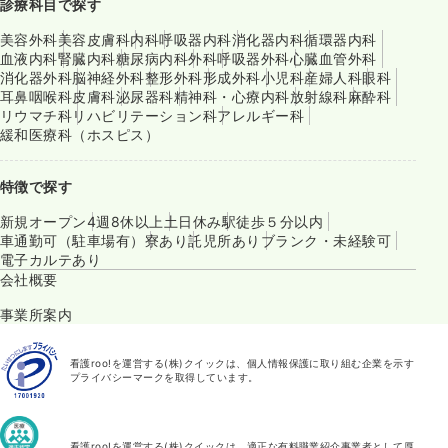
診療科目で探す
美容外科
美容皮膚科
内科
呼吸器内科
消化器内科
循環器内科
血液内科
腎臓内科
糖尿病内科
外科
呼吸器外科
心臓血管外科
消化器外科
脳神経外科
整形外科
形成外科
小児科
産婦人科
眼科
耳鼻咽喉科
皮膚科
泌尿器科
精神科・心療内科
放射線科
麻酔科
リウマチ科
リハビリテーション科
アレルギー科
緩和医療科（ホスピス）
特徴で探す
新規オープン
4週8休以上
土日休み
駅徒歩５分以内
車通勤可（駐車場有）
寮あり
託児所あり
ブランク・未経験可
電子カルテあり
会社概要
事業所案内
看護roo!を運営する(株)クイックは、個人情報保護に取り組む企業を示す
プライバシーマークを取得しています。
看護roo!を運営する(株)クイックは、適正な有料職業紹介事業者として厚