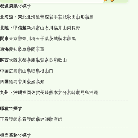
都道府県で探す
北海道・東北
北海道
青森
岩手
宮城
秋田
山形
福島
北陸・甲信越
新潟
富山
石川
福井
山梨
長野
関東
東京
神奈川
埼玉
千葉
茨城
栃木
群馬
東海
愛知
岐阜
静岡
三重
関西
大阪
京都
兵庫
滋賀
奈良
和歌山
中国
広島
岡山
鳥取
島根
山口
四国
徳島
香川
愛媛
高知
九州・沖縄
福岡
佐賀
長崎
熊本
大分
宮崎
鹿児島
沖縄
職種で探す
正看護師
准看護師
保健師
助産師
担当業務で探す