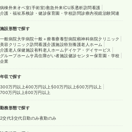
病棟
外来
オペ室(手術室)
救急外来
ICU系
透析
訪問看護
介護・福祉系
検診・健診
保育園・学校
訪問診療
内視鏡
治験関連
施設形態で探す
一般病院
大学病院
一般＋療養
療養型病院
精神科病院
クリニック
美容クリニック
訪問看護
介護施設
特別養護老人ホーム
介護老人保健施設
有料老人ホーム
デイケア・デイサービス
グループホーム
サ高住
障がい者施設
健診センター
保育園・学校
企業
年収で探す
300万円以上
400万円以上
500万円以上
600万円以上
700万円以上
800万円以上
勤務形態で探す
2交代
3交代
日勤のみ
夜勤のみ