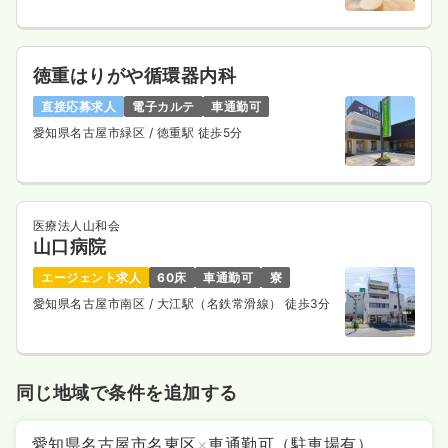
徳重はりがや循環器内科
直接応募求人
電子カルテ
車通勤可
愛知県名古屋市緑区
/ 徳重駅 徒歩5分
医療法人山和会
山口病院
エージェント求人
60床
車通勤可
寮
愛知県名古屋市南区
/ 大江駅（名鉄常滑線） 徒歩3分
同じ地域で条件を追加する
愛知県名古屋市名東区
×
車通勤可（駐車場有）