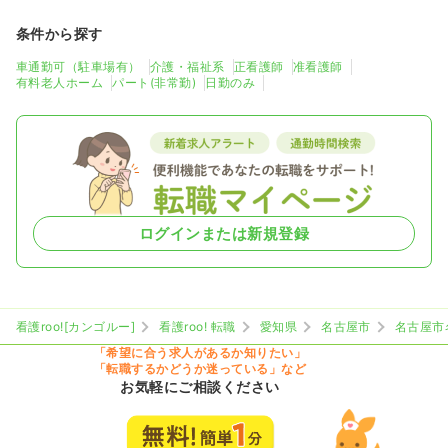
条件から探す
車通勤可（駐車場有）
介護・福祉系
正看護師
准看護師
有料老人ホーム
パート(非常勤)
日勤のみ
ログインまたは新規登録
看護roo![カンゴルー]
看護roo! 転職
愛知県
名古屋市
名古屋市
「希望に合う求人があるか知りたい」
「転職するかどうか迷っている」など
お気軽にご相談ください