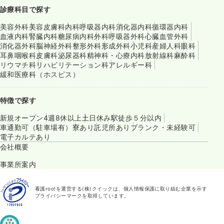
診療科目で探す
美容外科
美容皮膚科
内科
呼吸器内科
消化器内科
循環器内科
血液内科
腎臓内科
糖尿病内科
外科
呼吸器外科
心臓血管外科
消化器外科
脳神経外科
整形外科
形成外科
小児科
産婦人科
眼科
耳鼻咽喉科
皮膚科
泌尿器科
精神科・心療内科
放射線科
麻酔科
リウマチ科
リハビリテーション科
アレルギー科
緩和医療科（ホスピス）
特徴で探す
新規オープン
4週8休以上
土日休み
駅徒歩５分以内
車通勤可（駐車場有）
寮あり
託児所あり
ブランク・未経験可
電子カルテあり
会社概要
事業所案内
看護roo!を運営する(株)クイックは、個人情報保護に取り組む企業を示す
プライバシーマークを取得しています。