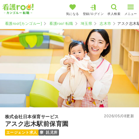
気になる
登録/ログイン
求人検索
メニュー
看護roo![カンゴルー]
看護roo! 転職
埼玉県
志木市
アスク志木
2026/05/08更新
株式会社日本保育サービス
アスク志木駅前保育園
エージェント求人
寮
託児所