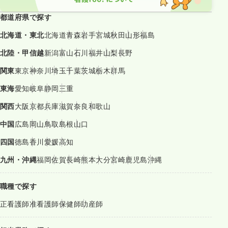
都道府県で探す
北海道・東北
北海道
青森
岩手
宮城
秋田
山形
福島
北陸・甲信越
新潟
富山
石川
福井
山梨
長野
関東
東京
神奈川
埼玉
千葉
茨城
栃木
群馬
東海
愛知
岐阜
静岡
三重
関西
大阪
京都
兵庫
滋賀
奈良
和歌山
中国
広島
岡山
鳥取
島根
山口
四国
徳島
香川
愛媛
高知
九州・沖縄
福岡
佐賀
長崎
熊本
大分
宮崎
鹿児島
沖縄
職種で探す
正看護師
准看護師
保健師
助産師