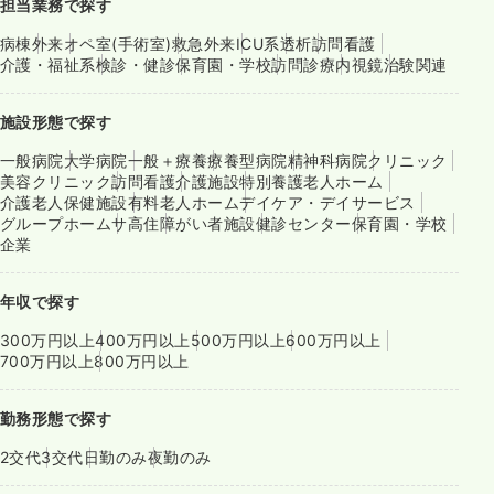
担当業務で探す
病棟
外来
オペ室(手術室)
救急外来
ICU系
透析
訪問看護
介護・福祉系
検診・健診
保育園・学校
訪問診療
内視鏡
治験関連
施設形態で探す
一般病院
大学病院
一般＋療養
療養型病院
精神科病院
クリニック
美容クリニック
訪問看護
介護施設
特別養護老人ホーム
介護老人保健施設
有料老人ホーム
デイケア・デイサービス
グループホーム
サ高住
障がい者施設
健診センター
保育園・学校
企業
年収で探す
300万円以上
400万円以上
500万円以上
600万円以上
700万円以上
800万円以上
勤務形態で探す
2交代
3交代
日勤のみ
夜勤のみ