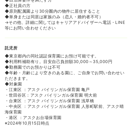
◆正社員の方
◆原則配属園より30分圏内の物件に居住すること
◆単身または同居は家族のみ（恋人・婚約者不可）
→その他、詳細に関してはキャリアアドバイザーへ電話・LINE
等にお問い合わせください
託児所
◆東京都内の同社認証保育園にお預け可能です。
◆利用料補助有り。目安自己負担額30,000～35,000円
◆勤務園でのお預かりは不可
◆年齢・月齢により空きのある園に、ご自身でお問い合わせい
ただきます。
◆対象園
・江東区 ：アスク バイリンガル保育園 亀戸
・世田谷区：アスク バイリンガル保育園 明大前
・台東区 ：アスク バイリンガル保育園 浅草橋
・中央区 ：アスク バイリンガル保育園 人形町駅前、アスク晴
海保育園
・港区 ：アスクお台場保育園
※2024年10月15日時点