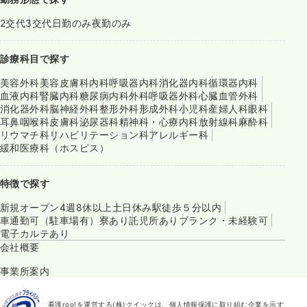
2交代
3交代
日勤のみ
夜勤のみ
診療科目で探す
美容外科
美容皮膚科
内科
呼吸器内科
消化器内科
循環器内科
血液内科
腎臓内科
糖尿病内科
外科
呼吸器外科
心臓血管外科
消化器外科
脳神経外科
整形外科
形成外科
小児科
産婦人科
眼科
耳鼻咽喉科
皮膚科
泌尿器科
精神科・心療内科
放射線科
麻酔科
リウマチ科
リハビリテーション科
アレルギー科
緩和医療科（ホスピス）
特徴で探す
新規オープン
4週8休以上
土日休み
駅徒歩５分以内
車通勤可（駐車場有）
寮あり
託児所あり
ブランク・未経験可
電子カルテあり
会社概要
事業所案内
看護roo!を運営する(株)クイックは、個人情報保護に取り組む企業を示す