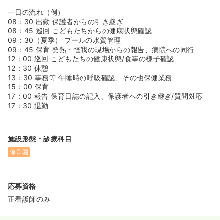
≪借り上げ社宅制度がございます！≫
◆月額1万円から借り上げ社宅制度を活用することができ
一日の流れ（例）
ます！
08：30 出勤 保護者からの引き継ぎ
◆単身の方はもちろん、ご家族であれば同居人の方がいて
08：45 巡回 こどもたちからの健康状態確認
も対象となります！
09：30（夏季） プールの水質管理
◆現在お住まいの賃貸から社宅制度に切り替え可能！
09：45 保育 発熱・怪我の現場からの報告、病院への同行
※条件がございます。詳細はキャリアアドバイザーへお問
12：00 巡回 こどもたちの健康状態/食事の様子確認
い合わせください。
12：30 休憩
13：30 事務等 午睡時の呼吸確認、その他保健業務
≪従業員持株会制度がとても人気です！≫
15：00 保育
◆日本企業10社しか行っていない、脅威の奨励金50％と
17：00 報告 保育日誌の記入、保護者への引き継ぎ/質問対応
なっております！
17：30 退勤
◆例えば、毎月2万円、3年間 積み立てた場合、積立額2万
円の50％にあたる「1万円の奨励金」が会社から毎月支給
されるため、年間で72万円＋奨励金36万円＋配当金分の株
施設形態・診療科目
が積み立てられるため、将来の積立として大人気の制度で
す！
保育園
◆グループでは、2024年にて1年で1株330円台から700円
台と大きく伸びている日本企業からも注目されている企業
となっております！
応募資格
正看護師のみ