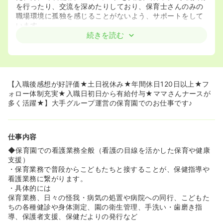
を行ったり、交流を深めたりしており、保育士さんのみの
職場環境に孤独を感じることがないよう、サポートをして
います。
◆入職後はリーダー看護師がいる他園で1週間程度OJT研
続きを読む
修を受けた後、現場配属。その後の定期的なフォローや研
修もございます。
≪土日祝休み★残業ほぼなし★プライベートと仕事の両立
が可能です≫
【入職後感想が好評価★土日祝休み★年間休日120日以上★フ
◆運動会などのイベントを除く土日祝完全休み！
ォロー体制充実★入職日初日から有給付与★ママさんナースが
◆入職日初日から有給付与が付与されます！急なお子様の
多く活躍★】大手グループ運営の保育園でのお仕事です♪
体調不良やイベントごとなどでお休みが取りやすい環境で
す！
◆残業も月平均8時間と大変少ない環境です。
仕事内容
≪全てのこどもが健康に過ごせる未来をサポートする仕事
◆保育園での看護業務全般（看護の目線を活かした保育や健康
です★≫
支援）
◆6年間という長い期間の子どもたちの成長を、保護者の
・保育業務で普段からこどもたちと接することが、保健指導や
方々と共有しながら実感することが出来ます！
看護業務に繋がります。
◆病気になりにくい生活習慣や体作りの支援が、子どもた
・具体的には
ちの大事な未来に繋がります。人生における健康な身体の
保育業務、日々の怪我・病気の処置や病院への同行、こどもた
土台づくりに貢献するお仕事です★
ちの各種健診や身体測定、園の衛生管理、手洗い・歯磨き指
導、保護者支援、保健だよりの発行など