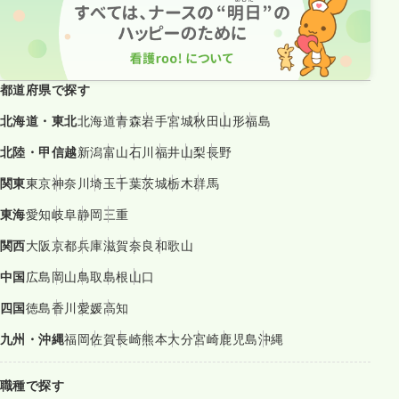
都道府県で探す
北海道・東北
北海道
青森
岩手
宮城
秋田
山形
福島
北陸・甲信越
新潟
富山
石川
福井
山梨
長野
関東
東京
神奈川
埼玉
千葉
茨城
栃木
群馬
東海
愛知
岐阜
静岡
三重
関西
大阪
京都
兵庫
滋賀
奈良
和歌山
中国
広島
岡山
鳥取
島根
山口
四国
徳島
香川
愛媛
高知
九州・沖縄
福岡
佐賀
長崎
熊本
大分
宮崎
鹿児島
沖縄
職種で探す