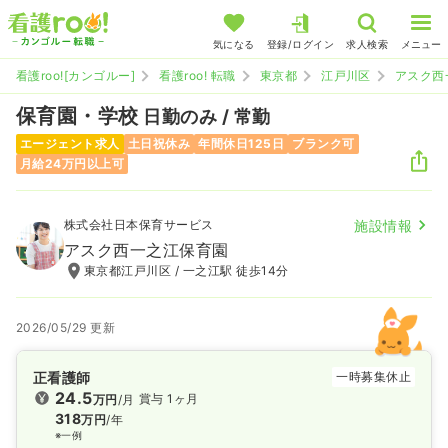
気になる
登録/ログイン
求人検索
メニュー
看護roo![カンゴルー]
看護roo! 転職
東京都
江戸川区
アスク西
保育園・学校
日勤のみ / 常勤
エージェント求人
土日祝休み
年間休日125日
ブランク可
月給24万円以上可
株式会社日本保育サービス
施設情報
アスク西一之江保育園
東京都江戸川区 / 一之江駅 徒歩14分
2026/05/29 更新
正看護師
一時募集休止
24.5
賞与 1ヶ月
万円
/月
318
万円
/年
※一例