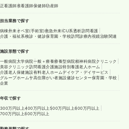
正看護師
准看護師
保健師
助産師
担当業務で探す
病棟
外来
オペ室(手術室)
救急外来
ICU系
透析
訪問看護
介護・福祉系
検診・健診
保育園・学校
訪問診療
内視鏡
治験関連
施設形態で探す
一般病院
大学病院
一般＋療養
療養型病院
精神科病院
クリニック
美容クリニック
訪問看護
介護施設
特別養護老人ホーム
介護老人保健施設
有料老人ホーム
デイケア・デイサービス
グループホーム
サ高住
障がい者施設
健診センター
保育園・学校
企業
年収で探す
300万円以上
400万円以上
500万円以上
600万円以上
700万円以上
800万円以上
勤務形態で探す