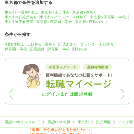
東京都で条件を追加する
東京都×4週8休以上
東京都×土日休み
東京都×寮あり
東京都×託児所あり
東京都×ブランク・未経験可
東京都×保育園・学校
東京都×正看護師
東京都×保育園・学校
東京都×日勤のみ
条件から探す
4週8休以上
土日休み
寮あり
託児所あり
ブランク・未経験可
保育園・学校
正看護師
保育園・学校
日勤のみ
ログインまたは新規登録
看護roo![カンゴルー]
看護roo! 転職
東京都
江戸川区
アスク西
「希望に合う求人があるか知りたい」