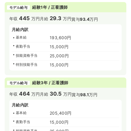
◆重心の看護師さんだと手技面や看護師としてのスキルが
経験1年 / 正看護師
モデル給与
弱くなってしまうと考える方がいるかと思いますが、光陽
園は人工呼吸器など、日常的に医療ケアが必要な入所者さ
445
29.3
年収
万円
月給
万円
賞与
93.4
万円
んが多く、基礎的な看護技術や知識を学ぶことが出来ま
す！経験豊富な先輩も多く、日々忙しく働きながらたくさ
月給内訳
んのことを学べます♪
基本給
193,600円
≪光陽園の特徴≫
夜勤手当
15,000円
◆光陽園は、長い入所生活において日々の楽しみの一つと
なるのが、「食事」であると考えており、そこに力を入れ
技能資格手当
25,000円
ています。入所者様が五感で楽しめるような食事が日々提
特別技能手当
15,000円
供されており、入所者様と同じ食事を職員も食べているた
め、味も伝えられ、一緒に食事を楽しめることも魅力の一
つです！
経験3年 / 正看護師
更に、摂食指導にも力を入れており、外部から指導と評価
モデル給与
をしに先生が来てくれています。機能を活かした安全な食
464
30.5
年収
万円
月給
万円
事介助を教えてくれるため学ぶこともできます♪
賞与
98.1
万円
月給内訳
基本給
205,400円
夜勤手当
15,000円
技能資格手当