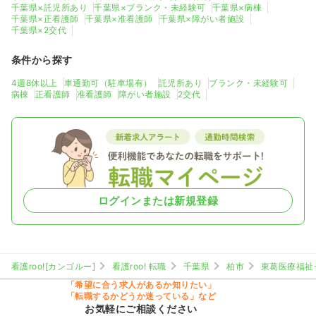
千葉県×託児所あり
千葉県×ブランク・未経験可
千葉県×病棟
千葉県×正看護師
千葉県×准看護師
千葉県×障がい者施設
千葉県×2交代
条件から探す
4週8休以上
車通勤可（駐車場有）
託児所あり
ブランク・未経験可
病棟
正看護師
准看護師
障がい者施設
2交代
ログインまたは新規登録
看護roo![カンゴルー]
看護roo! 転職
千葉県
柏市
東葛医療福祉
「希望に合う求人があるか知りたい」
「転職するかどうか迷っている」など
お気軽にご相談ください