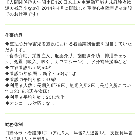
◆治す医療ではなく、寄り添う医療が求められます。そう
【人間関係◎★年間休日120日以上★車通勤可能★未経験者歓
いった看護観をお持ちの方にぴったりです！
迎★残業少なめ】2014年4月に開院した重症心身障害児者施設
◆病棟勤務をしている中で「もっと1人ひとりの患者さん
でのお仕事です♪
とじっくり向き合いたい」という思いを持った看護師さん
にもピッタリの職場です！
仕事内容
≪プライベート充実したい方にもおすすめです♪≫
◆年間休日が120日と非常に多く、連休取得も可能です！
◆重症心身障害児者施設における看護業務全般を担当していた
◆子育てやご自身のプライベートと両立しながら皆さん長
だきます。
くお勤めされています！
・食事介助、栄養注入、服薬介助、歯磨き介助、排泄チェッ
ク、処置（吸入、吸引、カフマシーン）、水分補給援助など
≪小児科の経験がある方が多く活躍しています≫
◆在籍看護師：約50名
◆利用者さんは2歳～50歳くらいの年代の方が幅広くいら
◆看護師年齢層 ：新卒～50代半ば
っしゃいますが、小さな子供も多いので小児科経験がある
◆看護師平均年齢：40歳
方は経験を生かして働くことが出来ます。
◆利用者人数：長期入所78床、短期入所2床（長期入所につい
◆施設内の内装も小さい子供を対象としています。動物の
ては2018.8現在満床）
絵が描かれていたり、かわいらしい装飾があったりと保育
◆利用者平均年齢：20代後半
園のような雰囲気です。
◆オンコール対応：なし
≪ママさんも安心です！≫
◆多くのママさんナースが子育てをしながら働いていま
勤務体制
す。そうした事情に、スタッフの方々からの理解があり、
仕事と家事・育児の両立が図れています。
日勤体制：看護師1フロアに6人・早番2人遅番1人＋支援員早番
2人遅番1人・日勤5人