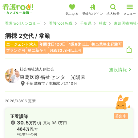
気になる
登録/ログイン
求人検索
メニュー
看護roo![カンゴルー]
看護roo! 転職
千葉県
柏市
東葛医療福祉
病棟
2交代 / 常勤
エージェント求人
年間休日120日
4週8休以上
担当業務未経験可
ブランク可
第二新卒可
月給33万円以上可
社会福祉法人創仁会
施設情報
東葛医療福祉センター光陽園
千葉県柏市 / 南柏駅 バス10分
2026/08/06 更新
正看護師
募集中
30.5
賞与 98.1万円
万円
/月
464
万円
/年
※経験3年の例