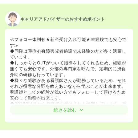
キャリアアドバイザーのおすすめポイント
≪フォロー体制有★新卒受け入れ可能★未経験でも安心で
す≫
◆同院は重症心身障害児者施設で未経験の方が多く活躍し
ています。
◆しっかりとOJTがついて指導をしてくれるため、経験が
無くても安心です。外部の専門家を呼んで、定期的に摂食
介助の研修も行っています。
◆様々な経験がある看護師さんが勤務しているため、それ
ぞれが得意な分野を教えあいながら学ぶことが出来ます。
看護師としての経験が浅い方でもフォローして頂けるため
安心して勤務が出来ます。
◆2016年4月から新卒者の受け入れも予定しています。重
症心身障害児者施設で働きたいという方であれば経験が無
続きを読む
くても受け入れて頂けます。
≪頼られる喜びを感じたい方・寄り添った看護をしたい方
におすすめです♪≫