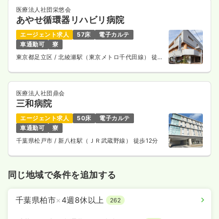
医療法人社団栄悠会
あやせ循環器リハビリ病院
エージェント求人
57床
電子カルテ
車通勤可
寮
東京都足立区
/ 北綾瀬駅（東京メトロ千代田線） 徒歩
5分
医療法人社団鼎会
三和病院
エージェント求人
50床
電子カルテ
車通勤可
寮
千葉県松戸市
/ 新八柱駅（ＪＲ武蔵野線） 徒歩12分
同じ地域で条件を追加する
千葉県柏市
×
4週8休以上
262