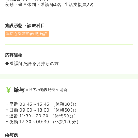
≪寄り添う看護ができます！≫
夜勤・当直体制：看護師4名+生活支援員2名
◆看護師の役割としては、医療的ケアの対応や食事、排
泄、睡眠など、生活全般を把握し、その都度対応すること
が必要になります。しかし重症心身障害児者の方は、自分
施設形態・診療科目
の気持ちや状況を声に出して訴えることが困難なことが多
いです。そのため看護師だけではなく他職種の方々と様々
重症心身障害者(児)施設
なアセスメントをしながら、その方が今どのような状況か
を考えて対応していきます。試行錯誤した先の、入所者様
の笑顔や穏やかな表情を見ることで、やりがいを感じるこ
応募資格
とができます！
◆看護師免許をお持ちの方
≪イベントもたくさんあります！楽しい日々が送れます！
≫
◆光陽園は特殊の重心で、退院することがないため皆さん
がずっと一緒に過ごしていきます。そのため、日々楽しく
給与
※以下の勤務時間の場合
過ごせるように色々なイベントを行っており、とても盛り
上がるそうです♪
◆四季を楽しめる行事では他職種と協力し合い、イベント
早番
06:45～15:45 （休憩60分）
を盛り上げていくことも他にはない魅力です！
日勤
09:00～18:00 （休憩60分）
◆病院ではないから、みんなで楽しくやろうねっていう風
遅番
11:30～20:30 （休憩60分）
土があるそうです！
夜勤
17:30～09:30 （休憩120分）
＜例＞ハロウィン、秋祭り、お誕生日とか、居酒屋など....
給与例
≪手技衰えません！≫