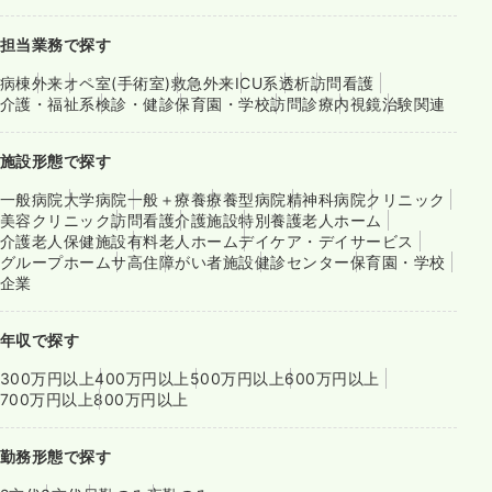
担当業務で探す
病棟
外来
オペ室(手術室)
救急外来
ICU系
透析
訪問看護
介護・福祉系
検診・健診
保育園・学校
訪問診療
内視鏡
治験関連
施設形態で探す
一般病院
大学病院
一般＋療養
療養型病院
精神科病院
クリニック
美容クリニック
訪問看護
介護施設
特別養護老人ホーム
介護老人保健施設
有料老人ホーム
デイケア・デイサービス
グループホーム
サ高住
障がい者施設
健診センター
保育園・学校
企業
年収で探す
300万円以上
400万円以上
500万円以上
600万円以上
700万円以上
800万円以上
勤務形態で探す