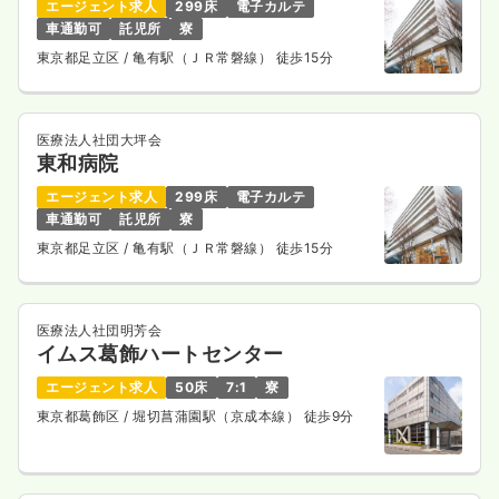
エージェント求人
299床
電子カルテ
車通勤可
託児所
寮
東京都足立区
/ 亀有駅（ＪＲ常磐線） 徒歩15分
医療法人社団大坪会
東和病院
エージェント求人
299床
電子カルテ
車通勤可
託児所
寮
東京都足立区
/ 亀有駅（ＪＲ常磐線） 徒歩15分
医療法人社団明芳会
イムス葛飾ハートセンター
エージェント求人
50床
7:1
寮
東京都葛飾区
/ 堀切菖蒲園駅（京成本線） 徒歩9分