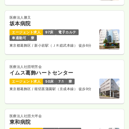
医療法人勝又
坂本病院
エージェント求人
97床
電子カルテ
車通勤可
寮
東京都葛飾区
/ 新小岩駅（ＪＲ総武本線） 徒歩6分
医療法人社団明芳会
イムス葛飾ハートセンター
エージェント求人
50床
7:1
寮
東京都葛飾区
/ 堀切菖蒲園駅（京成本線） 徒歩9分
医療法人社団大坪会
東和病院