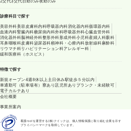
2交代
3交代
日勤のみ
夜勤のみ
診療科目で探す
美容外科
美容皮膚科
内科
呼吸器内科
消化器内科
循環器内科
血液内科
腎臓内科
糖尿病内科
外科
呼吸器外科
心臓血管外科
消化器外科
脳神経外科
整形外科
形成外科
小児科
産婦人科
眼科
耳鼻咽喉科
皮膚科
泌尿器科
精神科・心療内科
放射線科
麻酔科
リウマチ科
リハビリテーション科
アレルギー科
緩和医療科（ホスピス）
特徴で探す
新規オープン
4週8休以上
土日休み
駅徒歩５分以内
車通勤可（駐車場有）
寮あり
託児所あり
ブランク・未経験可
電子カルテあり
会社概要
事業所案内
看護roo!を運営する(株)クイックは、個人情報保護に取り組む企業を示す
プライバシーマークを取得しています。