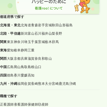
都道府県で探す
北海道・東北
北海道
青森
岩手
宮城
秋田
山形
福島
北陸・甲信越
新潟
富山
石川
福井
山梨
長野
関東
東京
神奈川
埼玉
千葉
茨城
栃木
群馬
東海
愛知
岐阜
静岡
三重
関西
大阪
京都
兵庫
滋賀
奈良
和歌山
中国
広島
岡山
鳥取
島根
山口
四国
徳島
香川
愛媛
高知
九州・沖縄
福岡
佐賀
長崎
熊本
大分
宮崎
鹿児島
沖縄
職種で探す
正看護師
准看護師
保健師
助産師