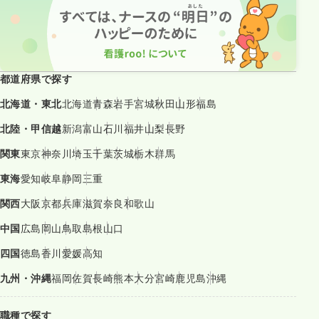
都道府県で探す
北海道・東北
北海道
青森
岩手
宮城
秋田
山形
福島
北陸・甲信越
新潟
富山
石川
福井
山梨
長野
関東
東京
神奈川
埼玉
千葉
茨城
栃木
群馬
東海
愛知
岐阜
静岡
三重
関西
大阪
京都
兵庫
滋賀
奈良
和歌山
中国
広島
岡山
鳥取
島根
山口
四国
徳島
香川
愛媛
高知
九州・沖縄
福岡
佐賀
長崎
熊本
大分
宮崎
鹿児島
沖縄
職種で探す