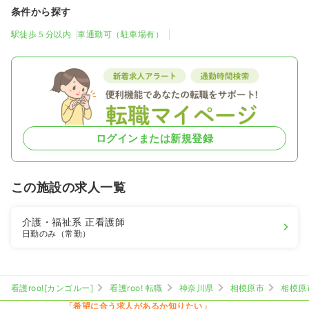
条件から探す
駅徒歩５分以内
車通勤可（駐車場有）
ログインまたは新規登録
この施設の求人一覧
介護・福祉系
正看護師
日勤のみ（常勤）
看護roo![カンゴルー]
看護roo! 転職
神奈川県
相模原市
相模原
「希望に合う求人があるか知りたい」