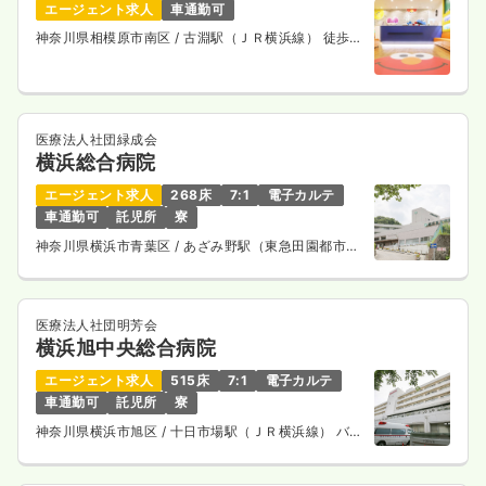
エージェント求人
車通勤可
神奈川県相模原市南区
/ 古淵駅（ＪＲ横浜線） 徒歩
13分
医療法人社団緑成会
横浜総合病院
エージェント求人
268床
7:1
電子カルテ
車通勤可
託児所
寮
神奈川県横浜市青葉区
/ あざみ野駅（東急田園都市
線） バス7分
医療法人社団明芳会
横浜旭中央総合病院
エージェント求人
515床
7:1
電子カルテ
車通勤可
託児所
寮
神奈川県横浜市旭区
/ 十日市場駅（ＪＲ横浜線） バス
14分