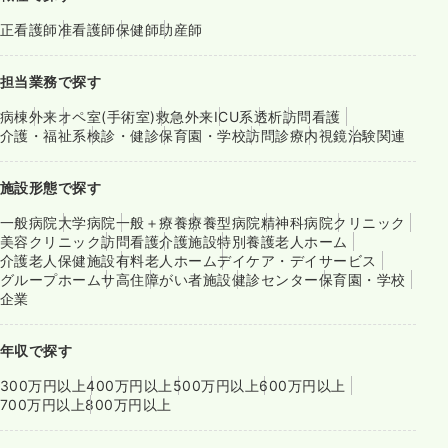
正看護師
准看護師
保健師
助産師
担当業務で探す
病棟
外来
オペ室(手術室)
救急外来
ICU系
透析
訪問看護
介護・福祉系
検診・健診
保育園・学校
訪問診療
内視鏡
治験関連
施設形態で探す
一般病院
大学病院
一般＋療養
療養型病院
精神科病院
クリニック
美容クリニック
訪問看護
介護施設
特別養護老人ホーム
介護老人保健施設
有料老人ホーム
デイケア・デイサービス
グループホーム
サ高住
障がい者施設
健診センター
保育園・学校
企業
年収で探す
300万円以上
400万円以上
500万円以上
600万円以上
700万円以上
800万円以上