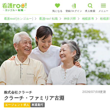
気になる
登録/ログイン
求人検索
メニュー
看護roo![カンゴルー]
看護roo! 転職
神奈川県
相模原市
相模原
2026/07/08更新
株式会社クラーチ
クラーチ・ファミリア古淵
エージェント求人
車通勤可