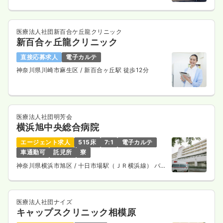
医療法人社団新百合ケ丘龍クリニック
新百合ヶ丘龍クリニック
直接応募求人
電子カルテ
神奈川県川崎市麻生区
/ 新百合ヶ丘駅 徒歩12分
医療法人社団明芳会
横浜旭中央総合病院
エージェント求人
515床
7:1
電子カルテ
車通勤可
託児所
寮
神奈川県横浜市旭区
/ 十日市場駅（ＪＲ横浜線） バス
14分
医療法人社団ナイズ
キャップスクリニック相模原