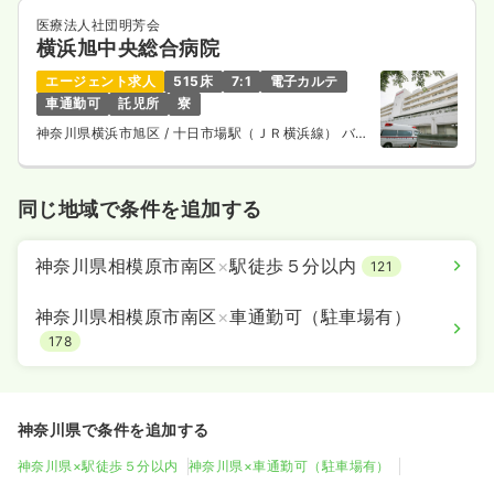
医療法人社団明芳会
横浜旭中央総合病院
エージェント求人
515床
7:1
電子カルテ
車通勤可
託児所
寮
神奈川県横浜市旭区
/ 十日市場駅（ＪＲ横浜線） バス
14分
同じ地域で条件を追加する
神奈川県相模原市南区
×
駅徒歩５分以内
121
神奈川県相模原市南区
×
車通勤可（駐車場有）
178
神奈川県で条件を追加する
神奈川県×駅徒歩５分以内
神奈川県×車通勤可（駐車場有）