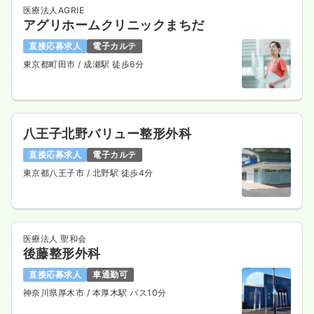
医療法人AGRIE
アグリホームクリニックまちだ
直接応募求人
電子カルテ
東京都町田市
/ 成瀬駅 徒歩6分
八王子北野バリュー整形外科
直接応募求人
電子カルテ
東京都八王子市
/ 北野駅 徒歩4分
医療法人 聖和会
後藤整形外科
直接応募求人
車通勤可
神奈川県厚木市
/ 本厚木駅 バス10分