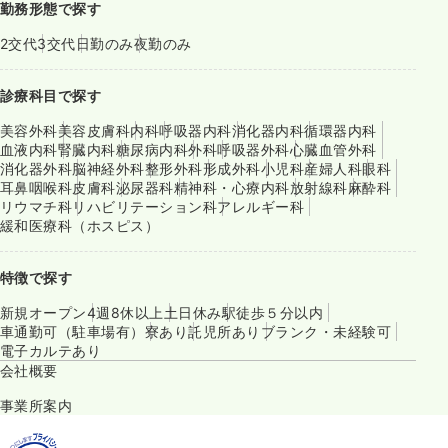
勤務形態で探す
2交代
3交代
日勤のみ
夜勤のみ
診療科目で探す
美容外科
美容皮膚科
内科
呼吸器内科
消化器内科
循環器内科
血液内科
腎臓内科
糖尿病内科
外科
呼吸器外科
心臓血管外科
消化器外科
脳神経外科
整形外科
形成外科
小児科
産婦人科
眼科
耳鼻咽喉科
皮膚科
泌尿器科
精神科・心療内科
放射線科
麻酔科
リウマチ科
リハビリテーション科
アレルギー科
緩和医療科（ホスピス）
特徴で探す
新規オープン
4週8休以上
土日休み
駅徒歩５分以内
車通勤可（駐車場有）
寮あり
託児所あり
ブランク・未経験可
電子カルテあり
会社概要
事業所案内